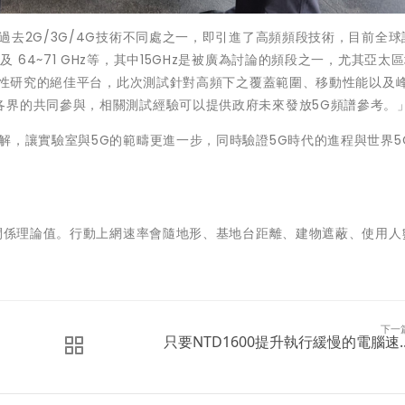
過去2G/3G/4G技術不同處之一，即引進了高頻頻段技術，目前全球
 GHz及 64~71 GHz等，其中15GHz是被廣為討論的頻段之一，尤其亞太
頻特性研究的絕佳平台，此次測試針對高頻下之覆蓋範圍、移動性能以及
各界的共同參與，相關測試經驗可以提供政府未來發放5G頻譜參考。
解，讓實驗室與5G的範疇更進一步，同時驗證5G時代的進程與世界5
時間係理論值。行動上網速率會隨地形、基地台距離、建物遮蔽、使用人
下一
只要NTD1600提升執行緩慢的電腦速..