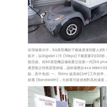
在現場展示中，5G原型機的下載速度達到驚人的5 
影片，以Gigabit LTE (1Gbps)下載需要3分
能完成。此5G原型機設備為愛立信第一代(5G pha
產型號之特殊原型終端，該終端整合4x4 MIM
點，其中包括: 一、15GHz 超高頻(SHF)工作頻率
頻寬 (Bandwidth)，大頻寬可提供相對高的