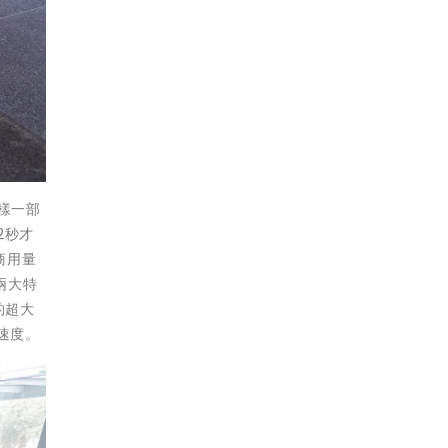
同樣一部
52秒才
商用量
兩大特
z的超大
輸速度。