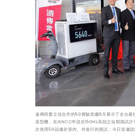
遠傳與愛立信合作的5G實驗室繼9月展示了全台最快，下
原型機，在向NCC申請在15GHz高頻之短期測
次使用5G設備於室內、外進行的測試；今日並邀