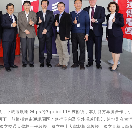
載速度達1Gbps的Gigabit LTE 技術後，本月雙方再度合作，引
試許可下，於板橋遠東通訊園區內進行室內及室外場域測試，這也是在台
請國立交通大學林一平教授、國立中山大學林根煌教授、國立東華大學