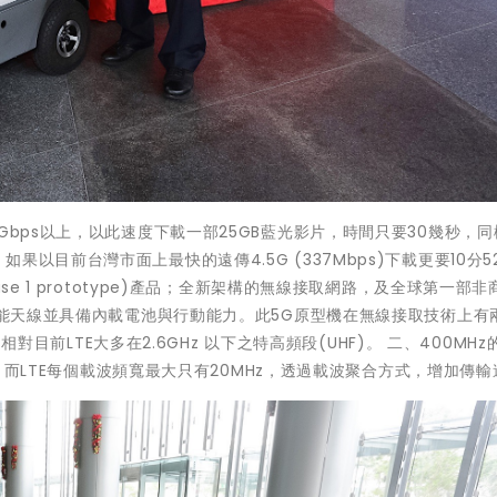
Gbps以上，以此速度下載一部25GB藍光影片，時間只要30幾秒，
20秒，如果以目前台灣市面上最快的遠傳4.5G (337Mbps)下載更要10分
se 1 prototype)產品；全新架構的無線接取網路，及全球第一部非
O功能天線並具備內載電池與行動能力。此5G原型機在無線接取技術上有
，相對目前LTE大多在2.6GHz 以下之特高頻段(UHF)。 二、400MH
速度，而LTE每個載波頻寬最大只有20MHz，透過載波聚合方式，增加傳