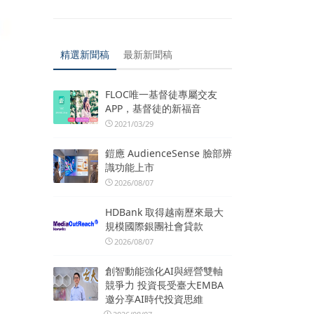
精選新聞稿
最新新聞稿
FLOC唯一基督徒專屬交友
APP，基督徒的新福音
2021/03/29
鎧應 AudienceSense 臉部辨
識功能上市
2026/08/07
HDBank 取得越南歷來最大
規模國際銀團社會貸款
2026/08/07
創智動能強化AI與經營雙軸
競爭力 投資長受臺大EMBA
邀分享AI時代投資思維