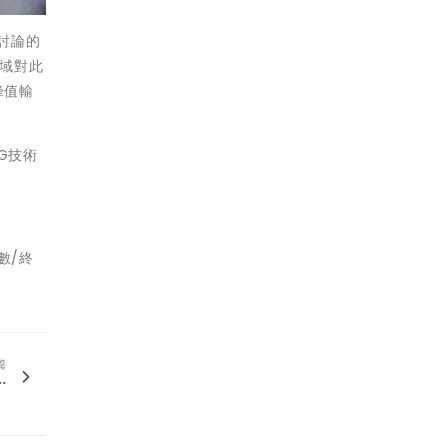
討論的
區域對此
峰值輸
」
G技術
數/終
篇
.