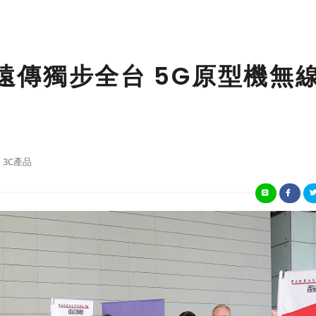
ad 遠傳獨步全台 5G原型機無
3C產品