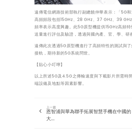
遠傳電信網路技術部執行副總饒仲華表示：「5G和
高頻頻段包括15GHz、28 GHz、37 GHz、39
頻率表示高度興趣。此5G原型機提供15GHz高
送量進行評估及驗證，透過與國內產、官、學、研
遠傳此次透過5G原型機進行了高頻特性的測試與了
接軌，期待新的5G系統問世。
【貼心小叮嚀】
以上所述5G及4.5G之傳輸速度與下載影片所需
端設備及地點等因素影響。
上一篇
恩智浦與華為聯手拓展智慧手機在中國的
大...