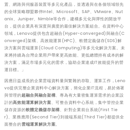
置、網路與伺服器裝置等多元化產品，並透過與在各個領域領先
的全球策略聯盟夥伴Intel、Microsoft、SAP、VMware、Nut
anix、Juniper、Nimble等合作，建構多元化與彈性的開放平
台，提供企業具有深度與廣度的最佳解決方案組合。在資料中心
領域，Lenovo提供包含超融合(Hyper-converged)與融合(C
onverged)架構、高效能運算(HPC)、軟體定義儲存(SDS)解
決方案與雲端運算(Cloud Computing)等多元化解決方案。未
來將持續為台灣企業用戶帶來更高效能、更低總體持有成本的解
決方案，滿足市場多元化的需求，協助企業達成IT效能提升的營
運目標。」
因應日益成長的企業雲端資料量與繁雜的存取、運算工作，Leno
vo提供完整企業資料中心解決方案，簡化企業IT流程，易於佈署
與管理的
超融合與融合架構
、專為有大量密集運算需求的企業設
計的
高效能運算解決方案
、可整合資料中心系統，集中管控企業
儲存資源的
軟體定義儲存架構
、針對企業前台系統(First Tie
r)、業務應用(Second Tier)到後端系統(Third Tier)都提供全
面整合的
雲端運算解決方案
。