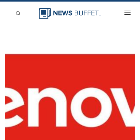
回到首頁
新聞稿分類
登入
刊登