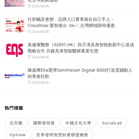
2026/08/06
社群觸及會變，品牌入口要掌握在自己手上：
Cloudmax 匯智推出 .tw／.台灣網域限時優惠
2026/08/06
真健康醫療（02697.HK）與天津具身智能創新中心達成
戰略合作 共建具身智能醫療產業生態
2026/08/06
陳嘉樺Ella選擇Sennheiser Digital 6000打造震撼動人
的青春狂歡
2026/08/06
熱門標籤
北市圖
國際發明展
中國文化大學
SocialLab
OpView
世界發明智慧財產聯盟總會