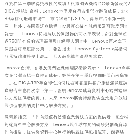
終於在第三季取得突破性的成績！根據調查機構IDC最新發表的2
016市場統計資料，Lenovo本季度台灣市場營收翻倍成長，於x
86架構伺服器市場中，市占率達到28.0%，勇奪市占率第一寶
座！此外，在國際調查機構ITIC最新公佈全球伺服器可靠度調查
報告中，Lenovo持續展現於伺服器的高水準表現，針對全球超
過750間企業的管理高層與IT經理人調查中，Lenovo再次拿下
伺服器可靠度評比第一。報告指出，Lenovo System x架構伺
服器持續維持傑出表現，展現高水準的產品可靠度。
Lenovo台灣、香港及澳門區總經理陳泰麟表示：「Lenovo今年
度在台灣市場一直穩定成長，終於在第三季取得伺服器市占率第
一。在ITIC與TBR等全球性的伺服器可靠度與客戶服務滿意度調
查報告中也再次拿下第一，證明Lenovo成為資料中心端對端解
決方案提供者的實力。未來Lenovo將會持續提供企業用戶效能
與價值兼具的資料中心解決方案。」
陳泰麟補充：「作為最值得信賴企業解決方案的提供者，包含端
對端資料中心解決方案，Lenovo以全球布局的研發與創新資源
作為後盾，提供從資料中心到行動裝置提供包括運算、儲存裝