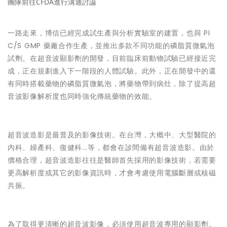
團隊前往CFDA進行溝通討論
一路走來，博信已經完成試生產與分析實驗室的建置，也與 PI
C/S GMP 藥廠合作生產，並推出多款不同功能的磷脂質微氣泡
試劑。在超音波顯影劑的開發，目前臨床前動物試驗已經接近完
成，正在規劃進入下一階段的人體試驗。此外，正在開發中的還
有同時搭載藥物的磷脂質微氣泡，將藥物帶到病灶，除了提高超
音波影像解析度也同時強化傳統藥物的效能。
超音波造影是最普及的影像技術。在台灣，大概中、大型醫院的
內科、婦產科、復健科...等，都會在診間備有超音波造影。由於
價格合理，超音波造影往往是醫師首先採用的影像技術，若需要
更高解析度或其它的影像資訊時，才會考慮使用電腦斷層或核磁
共振。
為了取得更清晰的超音波影像，必須使用超音波專用的顯影劑。