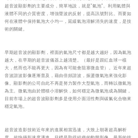
超音波顯影劑的主要成分，簡單地說，就是"氣泡"。利用氣體與
液體不同的介質密度，增強聲波的反射，提高訊號對比。而要如
何在液體中保持氣泡大小均一，延緩氣泡溶解消失的速度，是技
術的關鍵。
早期超音波的顯影劑，裡面的氣泡尺寸都是越大越好，因為氣泡
越大，在早期的超音波儀器上越清楚。（最好是跟紅血球一樣
大，然而也不能再更大，因為有可能會阻塞微血管）。近年來超
音波諧波影像逐漸普及，藉由倍頻諧波，振盪微氣泡來強化影
像。顯影劑的公司自此不再是努力製作大型氣泡，而轉以微氣泡
為主。微氣泡由於體積小溶解快，如何穩定為微氣泡成為關鍵，
目前市場上的超音波顯影劑多是使用介面活性劑與碳氟化合物來
穩定氣泡。
超音波造影技術近年來的進展相當迅速，大致上朝著超高解析
度、超快攝影速度邁進，目標是取得組織的動態影像。最新的技