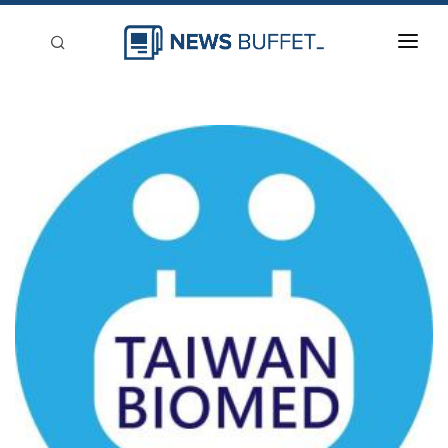
回到首頁
新聞稿分類
登入
刊登