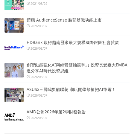
2021/03/29
鎧應 AudienceSense 臉部辨識功能上市
2026/08/07
HDBank 取得越南歷來最大規模國際銀團社會貸款
2026/08/07
創智動能強化AI與經營雙軸競爭力 投資長受臺大EMBA
邀分享AI時代投資思維
2026/08/07
ASUSx三麗鷗耍酷聯萌 潮玩開學祭搶抱AI筆電！
2026/08/07
AMD公佈2026年第2季財務報告
2026/08/07