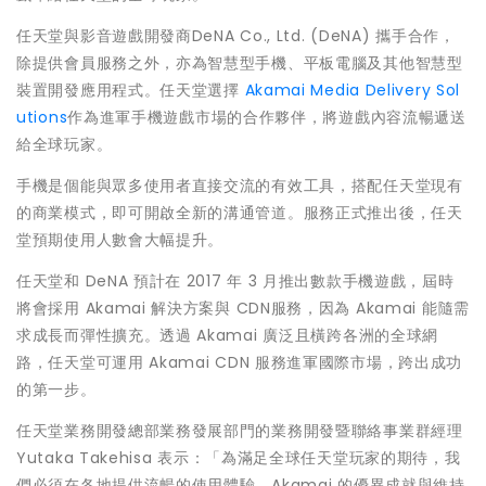
任天堂與影音遊戲開發商DeNA Co., Ltd. (DeNA) 攜手合作，
除提供會員服務之外，亦為智慧型手機、平板電腦及其他智慧型
裝置開發應用程式。任天堂選擇
Akamai Media Delivery Sol
utions
作為進軍手機遊戲市場的合作夥伴，將遊戲內容流暢遞送
給全球玩家。
手機是個能與眾多使用者直接交流的有效工具，搭配任天堂現有
的商業模式，即可開啟全新的溝通管道。服務正式推出後，任天
堂預期使用人數會大幅提升。
任天堂和 DeNA 預計在 2017 年 3 月推出數款手機遊戲，屆時
將會採用 Akamai 解決方案與 CDN服務，因為 Akamai 能隨需
求成長而彈性擴充。透過 Akamai 廣泛且橫跨各洲的全球網
路，任天堂可運用 Akamai CDN 服務進軍國際市場，跨出成功
的第一步。
任天堂業務開發總部業務發展部門的業務開發暨聯絡事業群經理
Yutaka Takehisa 表示：「為滿足全球任天堂玩家的期待，我
們必須在各地提供流暢的使用體驗。Akamai 的優異成就與維持