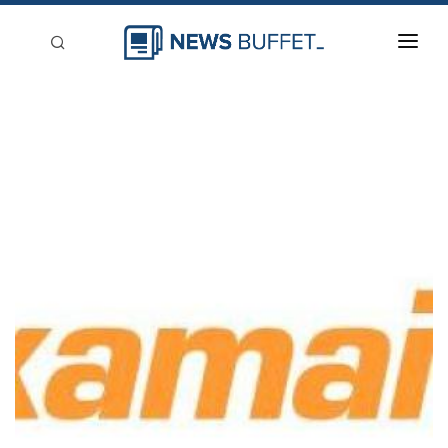
回到首頁
新聞稿分類
登入
刊登