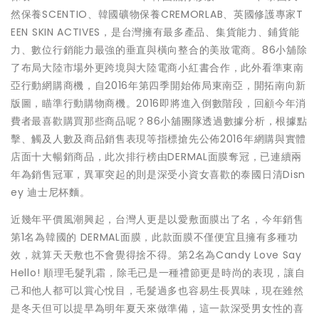
然保養SCENTIO、韓國礦物保養CREMORLAB、英國修護專家T
EEN SKIN ACTIVES，是台灣擁有最多產品、集貨能力、鋪貨能
力、數位行銷能力最強的垂直與橫向整合的美妝電商。86小舖除
了布局大陸市場外更跨境與大陸電商小紅書合作，此外看準東南
亞行動網購商機，自2016年第四季開始佈局東南亞，開拓南向新
版圖，瞄準行動購物商機。2016即將進入倒數階段，回顧今年消
費者最喜歡購買那些商品呢？86小舖團隊透過數據分析，根據點
擊、觸及人數及商品銷售表現等指標搶先公佈2016年網購與實體
店面十大暢銷商品，此次排行榜由DERMAL面膜奪冠，已連續兩
年為銷售冠軍，異軍突起的則是深受小資女喜歡的泰國日清Disn
ey 迪士尼杯麵。
近幾年平價風潮興起，台灣人更是以愛敷面膜出了名，今年銷售
第1名
為
韓國的 DERMAL面膜，
此款面膜不僅便宜且擁有多種功
效，就算天天敷也不會覺得捨不得。
第2名為Candy Love Say
Hello! 順理毛髮乳霜
，除毛已是一種禮節更是時尚的表現，讓自
己和他人都可以賞心悅目，毛髮過多也容易生長異味，現在雖然
是冬天但可以提早為明年夏天來做準備，這一款深受男女性的喜