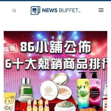
回到首頁
新聞稿分類
登入
刊登