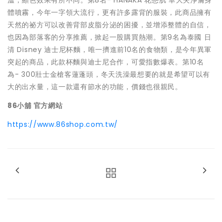
溫，顯色效果有所不同。
第8名-
HANAKA
花戀肌 華大夫淨膚身
體噴霧
，今年一字領大流行，更有許多露背的服裝，此商品擁有
天然的祕方可以改善背部皮脂分泌的困擾，並增添整體的自信，
也因為部落客的分享推薦，掀起一股購買熱潮。
第9名為泰國 日
清 Disney 迪士尼杯麵
，唯一擠進前10名的食物類，是今年異軍
突起的商品，此款杯麵與迪士尼合作，可愛指數爆表。
第10名
為-
300
壯士金槍客蓮蓬頭
，冬天洗澡最想要的就是希望可以有
大的出水量，這一款還有節水的功能，價錢也很親民。
86
小舖 官方網站
https://www.86shop.com.tw/