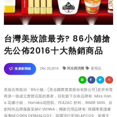
台灣美妝誰最夯? 86小舖搶
先公佈2016十大熱銷商品
Dec 29,2016
民生與消費
家用品
推廣新聞稿
美妝店商龍頭「86小舖」(美合國際實業股份有限公司)是所有電
商第一個成立實體店面的業者，目前旗下自有品牌有: Miss Han
a 花娜小姐 、Hanaka花戀肌、FEAZAC 舒科、INNER SKIN、自
創時尚品牌薇薇安納V.VIENNA；獨家代理品牌有: 韓國專業護膚
保養NEOGEN DERMALOGY、韓國流行彩妝LAPCOS、泰國天