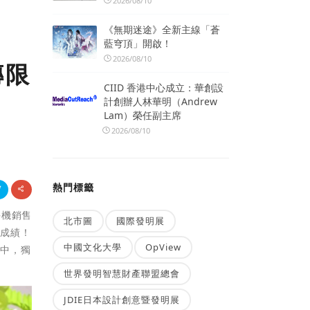
2026/08/10
《無期迷途》全新主線「蒼
藍穹頂」開啟！
2026/08/10
傳限
CIID 香港中心成立：華創設
計創辦人林華明（Andrew
Lam）榮任副主席
2026/08/10
熱門標籤
手機銷售
北市圖
國際發明展
眼成績！
中國文化大學
OpView
業中，獨
世界發明智慧財產聯盟總會
JDIE日本設計創意暨發明展