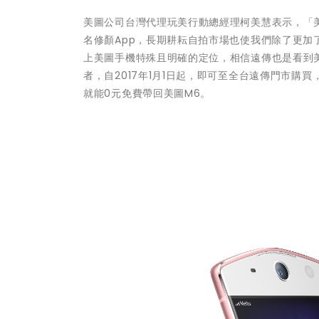
美圖公司台灣代理玩美行動總經理柯美慧表示，「
名修顏App，長期耕耘自拍市場也使我們除了更
上美圖手機特殊且明確的定位，相信遠傳也是看到
者，自2017年1月1日起，即可至全台遠傳門市購買，
就能0元免費帶回美圖M6。