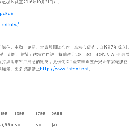
據均截至2016年10月31日）。
wpaEq5
meitutw/
誠信、主動、創新、當責與團隊合作」為核心價值，自1997年成立
、創新、驚豔」的精神自許，持續跨足2G、3G、4G以及Wi-Fi各
持續追求客戶滿意的微笑，更強化ICT產業垂直整合與企業雲端服務
業願景。更多資訊請上
http://www.fetnet.net
。
1199
1399
1799
2699
$1,990
$0
$0
$0