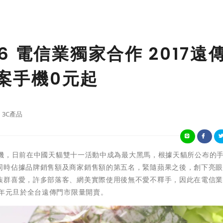
 電信業獨家合作 2017遠
方案手機0元起
3C產品
圖手機，日前在中國天貓雙十一活動中成為最大黑馬，根據天貓所公布的
同時佔據品牌銷售額及商家銷售額的第五名，緊隨蘋果之後，創下亮
族群喜愛，許多部落客、網美實際使用後無不愛不釋手，因此在電信
7年元旦於全台遠傳門市限量開賣。