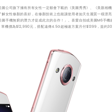
美圖公司旗下擁有所有女性一定都會下載的《美圖秀秀》、《美顏相
加了解女性修顏的喜好，在修顏技術上也能讓使用者如天生麗質一樣漂
美圖手機無窮的潛力才促成此次的合作！」。喜愛自拍或美圖M6手機
單機價為$12,990元，搭配遠傳4.5G超極速方案月付$1399，簽約3