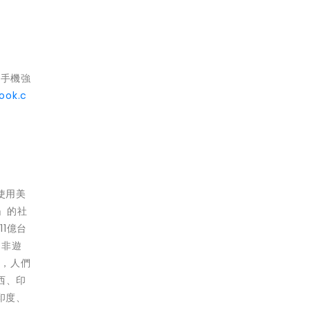
圖手機強
ook.c
使用美
」的社
1億台
S非遊
信，人們
西、印
印度、