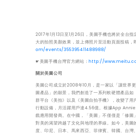
2017年1月13日至1月26日，美圖手機也將於
大的拍照美顏效果，並上傳照片至活動頁面投稿，
om/events/355395411488988/
☛美圖手機台灣官方網站：
http://www.meitu.
關於美圖公司
美圖公司成立於2008年10月，是一家以「讓世
圖產品」的願景，我們創造了一系列軟硬體產品如
群平台《美拍》以及《美圖自拍手機》，改變了用戶
行動設備，月活躍用戶達4.56億。根據App An
戲應用開發商。在中國，「美圖」不僅僅是「修圖
對美的渴望跨越了文化與地理的界線。如今，美圖的
度、印尼、日本、馬來西亞、菲律賓、韓國、台灣、