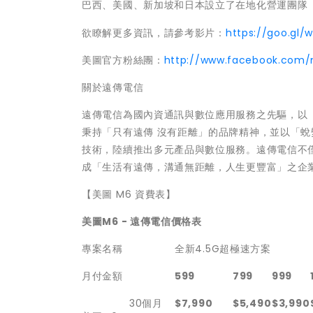
巴西、美國、新加坡和日本設立了在地化營運團隊（數
欲瞭解更多資訊，請參考影片：
https://goo.gl/
美圖官方粉絲團：
http://www.facebook.com/
關於遠傳電信
遠傳電信為國內資通訊與數位應用服務之先驅，以「
秉持「只有遠傳 沒有距離」的品牌精神，並以「蛻變
技術，陸續推出多元產品與數位服務。遠傳電信不僅
成「生活有遠傳，溝通無距離，人生更豐富」之企
【美圖 M6 資費表】
美圖
M6 -
遠傳電信價格表
專案名稱
全新4.5G超極速方案
月付金額
599
799
999
30個月
$7,990
$5,490
$3,990