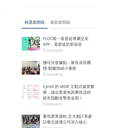
精選新聞稿
最新新聞稿
FLOC唯一基督徒專屬交友
APP，基督徒的新福音
2021/03/29
鹽埕兒發據點：家長成長團
體-馴服情緒小暴龍
2026/08/10
Cynet 的 MDR 主動式威脅響
應，讓企業避免因審批流程
錯失阻斷攻擊黃金期！
2026/08/10
重視產業接軌 文大都計系參
訪臺北捷運公司深入核心