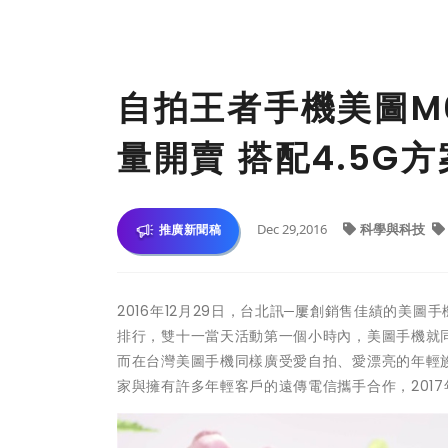
自拍王者手機美圖M6
量開賣 搭配4.5G
Dec 29,2016
科學與科技
推廣新聞稿
2016年12月29日，台北訊─屢創銷售佳績的美
排行，雙十一當天活動第一個小時內，美圖手機就
而在台灣美圖手機同樣廣受愛自拍、愛漂亮的年輕
家與擁有許多年輕客戶的遠傳電信攜手合作，201