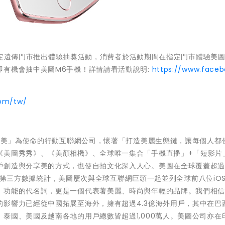
全台指定遠傳門市推出體驗抽獎活動，消費者於活動期間在指定門市體驗美
即有機會抽中美圖M6手機！詳情請看活動說明:
https://www.faceb
com/tw/
界更美」為使命的行動互聯網公司，懷著「打造美麗生態鏈，讓每個人都
《美圖秀秀》、《美顏相機》、全球唯一集合「手機直播」+「短影片
創造與分享美的方式，也使自拍文化深入人心。美圖在全球覆蓋超過1
nie第三方數據統計，美圖屢次與全球互聯網巨頭一起並列全球前八位iO
」功能的代名詞，更是一個代表著美麗、時尚與年輕的品牌。我們相
影響力已經從中國拓展至海外，擁有超過4.3億海外用戶，其中在巴
泰國、美國及越南各地的用戶總數皆超過1,000萬人。美圖公司亦在