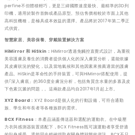
perfine不但體積輕巧，更是三緯國際速度最快、最精準的3D列
印機，適用於製作首飾或產品原型。預估售價相較於市面上其他
高科技機種，是極具成本效益的選擇。產品將於2017年第二季正
式供貨。
智慧家居、美容保養、穿戴裝置解決方案
HiMirror
和
HiSkin
：
HiMirror透過免觸控直覺式設計，為重視
美容護膚及養生的消費者提供個人化的深入膚質分析，還能依據
其皮膚狀況的變化，以及當地氣候和其他因素來推薦適當的護膚
產品。HiSkin是革命性的手持裝置，可與HiMirror搭配使用，提
供｢深入膚底」的360度全膚況分析，包括角質含水量的多寡及皮
下色素沉澱的問題，。這兩款產品均自2017年1月起上市。
XYZ Board
：
XYZ Board是個人化的行動設備，可符合通勤
族、學生和年長者等各種族群的需求。
BCX Fitness
：本產品涵蓋傳送器和選配的運動衣。在中級壓
力衣與感測器裝置搭配下，BCX Fitness既可讓運動者享受舒適
的貼身感受，還能同步精確擷取有關身體狀態的資訊。BCX不只