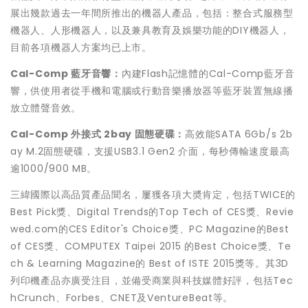
展出幾款過去一年間所推出的機器人產品，包括：整合式服務型
機器人、人形機器人，以及兼具教育及娛樂功能的DIY機器人，
目前各項機器人方案均已上市。
Cal-Comp
藍牙音響：
內建Flash記憶體的Cal-Comp藍牙音
響，供使用者從手機和電腦或行動音樂播放器等藍牙裝置無線播
放立體聲音效。
Cal-Comp
外接式
2bay
固態硬碟：
高效能SATA 6Gb/s 2b
ay M.2固態硬碟，支援USB3.1 Gen2 介面，每秒傳輸速度最高
逾1000/900 MB。
三緯國際以高品質產品聞名，屢獲各項大奬肯定，包括TWICE的
Best Pick獎、Digital Trends的Top Tech of CES獎、Revie
wed.com的CES Editor's Choice獎、PC Magazine的Best
of CES獎、COMPUTEX Taipei 2015 的Best Choice獎、Te
ch & Learning Magazine的 Best of ISTE 2015獎等。其3D
列印機產品亦廣受注目，並備受商業與科技媒體好評，包括Tec
hCrunch、Forbes、CNET及VentureBeat等。