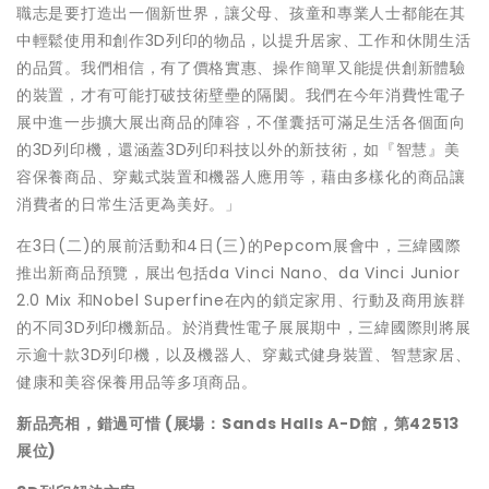
職志是要打造出一個新世界，讓父母、孩童和專業人士都能在其
中輕鬆使用和創作3D列印的物品，以提升居家、工作和休閒生活
的品質。我們相信，有了價格實惠、操作簡單又能提供創新體驗
的裝置，才有可能打破技術壁壘的隔閡。我們在今年消費性電子
展中進一步擴大展出商品的陣容，不僅囊括可滿足生活各個面向
的3D列印機，還涵蓋3D列印科技以外的新技術，如『智慧』美
容保養商品、穿戴式裝置和機器人應用等，藉由多樣化的商品讓
消費者的日常生活更為美好。」
在3日(二)的展前活動和4日(三)的Pepcom展會中，三緯國際
推出新商品預覽，展出包括da Vinci Nano、da Vinci Junior
2.0 Mix 和Nobel Superfine在內的鎖定家用、行動及商用族群
的不同3D列印機新品。於消費性電子展展期中，三緯國際則將展
示逾十款3D列印機，以及機器人、穿戴式健身裝置、智慧家居、
健康和美容保養用品等多項商品。
新品亮相，錯過可惜
(
展場：
Sands Halls A-D
館，第
42513
展位
)