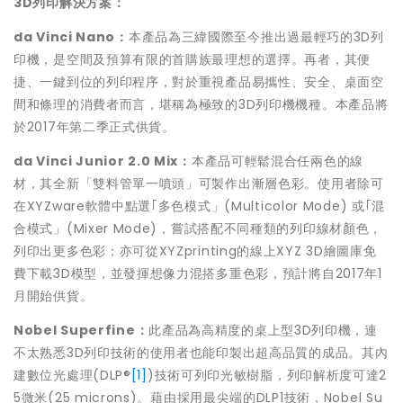
3D
列印解決方案：
da Vinci Nano
：
本產品為三緯國際至今推出過最輕巧的3D列
印機，是空間及預算有限的首購族最理想的選擇。再者，其便
捷、一鍵到位的列印程序，對於重視產品易攜性、安全、桌面空
間和條理的消費者而言，堪稱為極致的3D列印機機種。本產品將
於2017年第二季正式供貨。
da Vinci Junior 2.0 Mix
：
本產品可輕鬆混合任兩色的線
材，其全新「雙料管單一噴頭」可製作出漸層色彩。使用者除可
在XYZware軟體中點選｢多色模式」(Multicolor Mode) 或｢混
合模式」(Mixer Mode)，嘗試搭配不同種類的列印線材顏色，
列印出更多色彩；亦可從XYZprinting的線上XYZ 3D繪圖庫免
費下載3D模型，並發揮想像力混搭多重色彩，預計將自2017年1
月開始供貨。
Nobel Superfine
：
此產品為高精度的桌上型3D列印機，連
不太熟悉3D列印技術的使用者也能印製出超高品質的成品。其內
建數位光處理(DLP®
[1]
)技術可列印光敏樹脂，列印解析度可達2
5微米(25 microns)。藉由採用最尖端的DLP1技術，Nobel Su