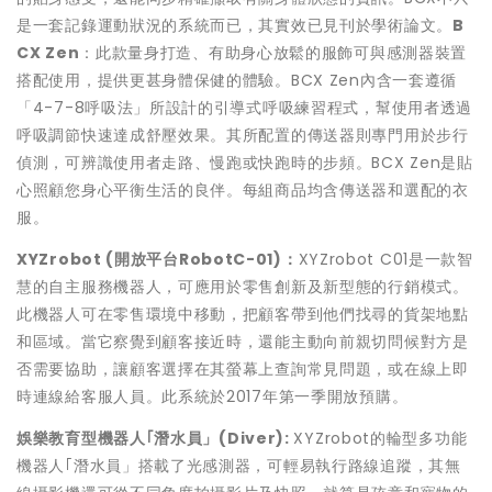
是一套記錄運動狀況的系統而已，其實效已見刊於學術論文。
B
CX Zen
：此款量身打造、有助身心放鬆的服飾可與感測器裝置
搭配使用，提供更甚身體保健的體驗。BCX Zen內含一套遵循
「4-7-8呼吸法」所設計的引導式呼吸練習程式，幫使用者透過
呼吸調節快速達成舒壓效果。其所配置的傳送器則專門用於步行
偵測，可辨識使用者走路、慢跑或快跑時的步頻。BCX Zen是貼
心照顧您身心平衡生活的良伴。每組商品均含傳送器和選配的衣
服。
XYZrobot (
開放平台
RobotC-01)
：
XYZrobot C01是一款智
慧的自主服務機器人，可應用於零售創新及新型態的行銷模式。
此機器人可在零售環境中移動，把顧客帶到他們找尋的貨架地點
和區域。當它察覺到顧客接近時，還能主動向前親切問候對方是
否需要協助，讓顧客選擇在其螢幕上查詢常見問題，或在線上即
時連線給客服人員。此系統於2017年第一季開放預購。
娛樂教育型機器人｢潛水員」
(Diver)
:
XYZrobot的輪型多功能
機器人｢潛水員」搭載了光感測器，可輕易執行路線追蹤，其無