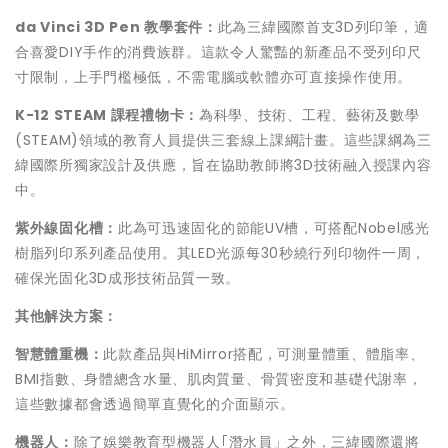
da Vinci 3D Pen
教學套件
：
此為三緯國際首支3D列印筆，適
合喜愛DIY手作的消費族群。這款令人驚豔的新產品不受列印尺
寸限制，上手門檻極低，不需電腦或軟體亦可直接操作使用。
K-12 STEAM
課程禮物卡
：
為科學、技術、工程、藝術及數學
(STEAM)領域的教育人員提供三套線上課綱計畫。這些課綱為三
緯國際所獨家設計及供應，旨在協助教師將3D技術融入授課內容
中。
紫外線固化槽
：
此為可迅速固化的節能UV槽，可搭配Nobel感光
樹脂列印系列產品使用。其LED光源每30秒繞行列印物件一周，
確保光固化3D成形技術品質一致。
其他解決方案：
智慧體重機：
此款產品與HiMirror搭配，可測量體重、體脂率、
BMI指數、身體總含水量、肌肉質量、骨質密度和基礎代謝率，
這些數據都會透過簡單直覺化的介面顯示。
機器人：
除了娛樂教育型機器人｢潛水員」之外，三緯國際還將