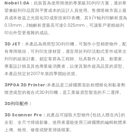
Nobel 1.0A
：此裝置為使用簡便的專業級3D列印方案，適於希
望兼顧列印品質與平實成本的設計人員使用。售價堪稱市面上最
具成本效益之光固化3D成形技術印表機。其X/Y軸列印解析度為
0.13mm，Z軸解析度最高可達0.025mm，可讓客戶更精細列
印出外型更複雜的成品。
3D JET
：本產品為商用型3D列印機，可製作小型精密物件，配
有專用噴頭，可列印支撐材質，適宜用於列印活動式零件或單次
列印的組裝計畫。鎖定客群為工程師、玩具製作人員、創業家、
專案設計師及其他專業級消費者，以便其製作超高品質的原型。
本產品預定於2017年第四季開始供貨。
3PP0A 3D Printer:
本產品是三緯國際首款粉體熔化和黏著劑
噴塗成型的複合式3D列印機，是工業級原型製造的不二選擇。
3D
列印配件：
3D Scanner Pro
：
此產品可擷取大型物件(包括人體在內)的
全彩、全尺寸掃描影像。使用者還能使用三緯國際的編輯軟體來
上傳、檢視、修復或變更掃描檔案。