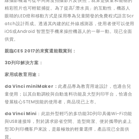
線攝影機還可從不同角度拍攝影片及快照，就算是孩童和寵物的
精彩照片也可輕鬆捕捉。為了提高｢潛水員」的互動性，機器人
眼睛的LED燈和移動方式是採用專為兒童開發的免費程式語言Scr
atch設計而成。透過其內建的紅外線感測器，使用者便可以使用
iOS或Android 智慧型手機來操控機器人的一舉一動。現已全面
供貨。
親臨
CES 2017
的來賓還能觀賞到：
3D
列印解決方案：
家用或教育用途：
da Vinci miniMaker
：
此產品專為教育用途設計，也適合兒
童使用；以其自動調校與自動進料功能及大型列印平台，恰適合
發展核心STEM技能的使用者，商品現已上市。
da Vinci Mini
：此款外型輕巧的多功能3D列印具備Wi-Fi功能
與USB連接埠，對於講求節省空間、造型簡潔、便於攜帶的桌上
型3D列印機客戶來說，是最極致的輕量選擇，產品現已全面供
貨。