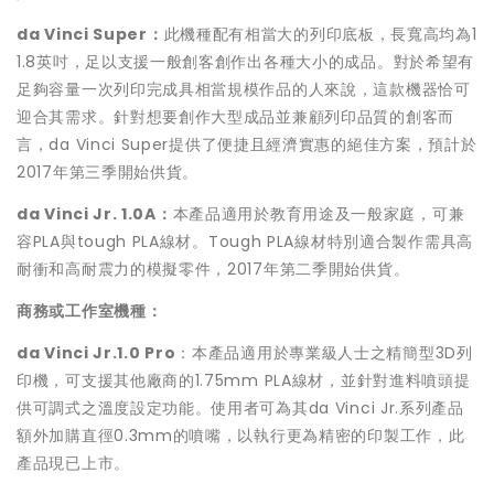
da Vinci Super
：
此機種配有相當大的列印底板，長寬高均為1
1.8英吋，足以支援一般創客創作出各種大小的成品。對於希望有
足夠容量一次列印完成具相當規模作品的人來說，這款機器恰可
迎合其需求。針對想要創作大型成品並兼顧列印品質的創客而
言，da Vinci Super提供了便捷且經濟實惠的絕佳方案，預計於
2017年第三季開始供貨。
da Vinci Jr. 1.0A
：
本產品適用於教育用途及一般家庭，可兼
容PLA與tough PLA線材。Tough PLA線材特別適合製作需具高
耐衝和高耐震力的模擬零件，2017年第二季開始供貨。
商務或工作室機種：
da Vinci Jr.1.0 Pro
：本產品適用於專業級人士之精簡型3D列
印機，可支援其他廠商的1.75mm PLA線材，並針對進料噴頭提
供可調式之溫度設定功能。使用者可為其da Vinci Jr.系列產品
額外加購直徑0.3mm的噴嘴，以執行更為精密的印製工作，此
產品現已上市。