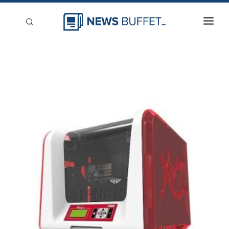
回到首頁
新聞稿分類
登入
刊登