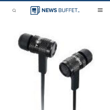
回到首頁
新聞稿分類
登入
刊登