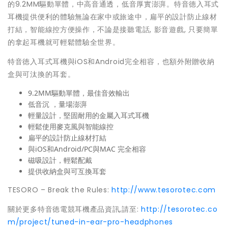
的9.2MM驅動單體，中高音通透，低音厚實澎湃。特音德入耳式
耳機提供便利的體驗無論在家中或旅途中，扁平的設計防止線材
打結，智能線控方便操作，不論是接聽電話, 影音遊戲, 只要簡單
的拿起耳機就可輕鬆體驗全世界。
特音徳入耳式耳機與iOS和Android完全相容，也額外附贈收納
盒與可汰換的耳套。
9.2MM驅動單體，最佳音效輸出
低音沉 ，量場澎湃
輕量設計，堅固耐用的金屬入耳式耳機
輕鬆使用麥克風與智能線控
扁平的設計防止線材打結
與iOS和Android/PC與MAC 完全相容
磁吸設計，輕鬆配戴
提供收納盒與可互換耳套
TESORO – Break the Rules:
http://www.tesorotec.com
關於更多特音徳電競耳機產品資訊,請至:
http://tesorotec.co
m/project/tuned-in-ear-pro-headphones