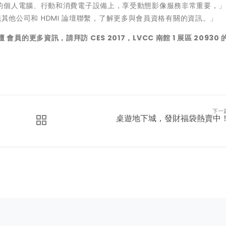
的個人電腦、行動和消費電子設備上，享受動態影像服務非常重要，」
建議其他公司和 HDMI 論壇聯繫，了解更多與會員資格有關的資訊。」
壇
會員的更多資訊，請拜訪
CES 2017
，
LVCC
南館
1
展區
20930
下一
桌遊地下城，發財福袋熱賣中