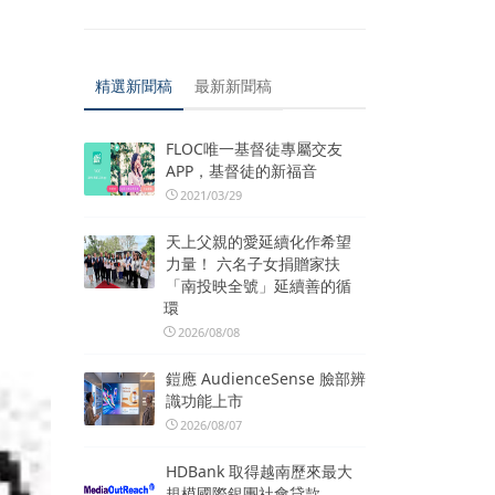
精選新聞稿
最新新聞稿
FLOC唯一基督徒專屬交友
APP，基督徒的新福音
2021/03/29
天上父親的愛延續化作希望
力量！ 六名子女捐贈家扶
「南投映全號」延續善的循
環
2026/08/08
鎧應 AudienceSense 臉部辨
識功能上市
2026/08/07
HDBank 取得越南歷來最大
規模國際銀團社會貸款