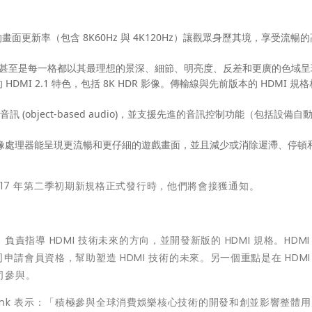
更新率（包含 8K60Hz 與 4K120Hz）讓觀眾身歷其境，享受流暢
景或甚至是每一格都以其最理想的景深、細節、明亮度、反差和更廣的色域呈
 HDMI 2.1 特色，包括 8K HDR 影像。傳輸線與先前版本的 HDMI 規
 (object-based audio)，並支援先進的音訊控制功能（包括設備自
D 圖像處理器能呈現更流暢和更仔細的遊戲畫面，並且減少或消除遲滯、停頓
 2017 年第二季初期新規格正式發行時，他們將會接獲通知。
織，負責指導 HDMI 技術未來的方向，並開發新版的 HDMI 規格。HDMI
申請會員資格，幫助塑造 HDMI 技術的未來。另一個重點是在 HDMI
司參與。
ph Frank 表示：「積極參與全球消費娛樂核心技術的開發和創並影響整體