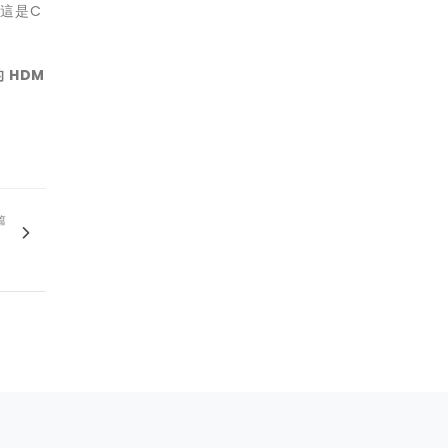
這是C
的
HDM
篇
！