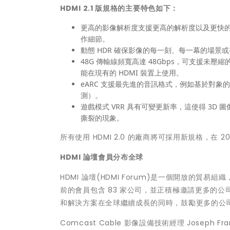
HDMI 2.1
版規格的主要特色如下：
更高的影像解析度支援更高的解析度以及更快的畫面
作細節。
動態 HDR 確保影像的每一刻、每一幕的場
48G 傳輸線頻寬高達 48Gbps，可支援未壓縮的
能在現有的 HDMI 裝置上使用。
eARC 支援最先進的音訊格式，例如基於對象的音訊
測）。
遊戲模式 VRR 具有可變更新率，這使得 3
撕裂的現象。
所有使用 HDMI 2.0 的廠商將可採用新規格，在
HDMI
論壇會員分布全球
HDMI 論壇(HDMI Forum)是一個開放的貿易組
前的會員包含 83 家公司，並正積極邀請更多的公司
和解決方案在全球繼續成長的同時，鼓勵更多的公
Comcast Cable 影像設備技術經理 Jose