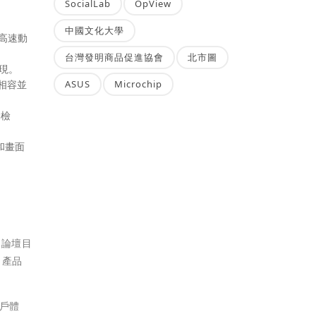
SocialLab
OpView
中國文化大學
的高速動
台灣發明商品促進協會
北市圖
現。
格相容並
ASUS
Microchip
動檢
和畫面
 論壇目
 產品
用戶體