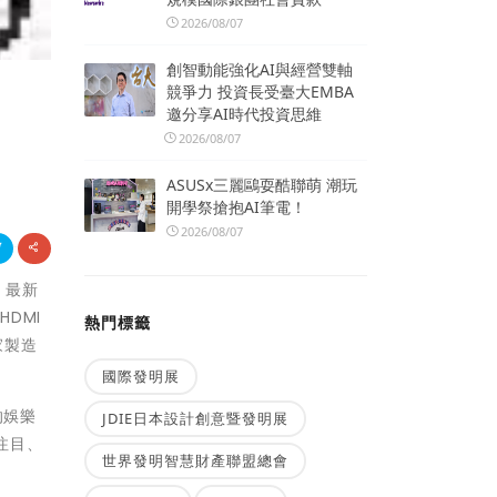
2026/08/07
創智動能強化AI與經營雙軸
競爭力 投資長受臺大EMBA
邀分享AI時代投資思維
2026/08/07
ASUSx三麗鷗耍酷聯萌 潮玩
開學祭搶抱AI筆電！
2026/08/07
格。最新
HDMI
熱門標籤
家製造
國際發明展
的娛樂
JDIE日本設計創意暨發明展
注目、
世界發明智慧財產聯盟總會