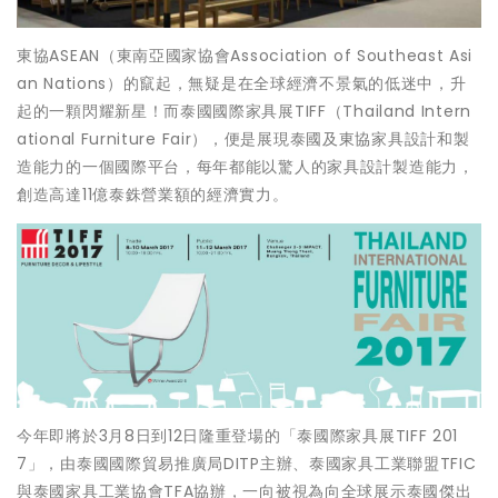
東協ASEAN（東南亞國家協會Association of Southeast Asi
an Nations）的竄起，無疑是在全球經濟不景氣的低迷中，升
起的一顆閃耀新星！而泰國國際家具展TIFF（Thailand Intern
ational Furniture Fair），便是展現泰國及東協家具設計和製
造能力的一個國際平台，每年都能以驚人的家具設計製造能力，
創造高達11億泰銖營業額的經濟實力。
今年即將於3月8日到12日隆重登場的「泰國際家具展TIFF 201
7」，由泰國國際貿易推廣局DITP主辦、泰國家具工業聯盟TFIC
與泰國家具工業協會TFA協辦，一向被視為向全球展示泰國傑出