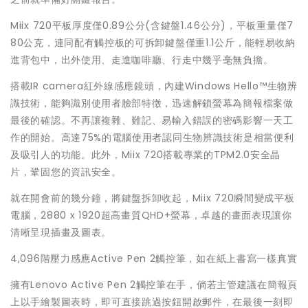
Miix 720平板厚度僅0.89公分(含鍵盤1.46公分)，平板重量僅7
80公克，連同配有觸控板的可拆卸鍵盤僅重1.1公斤，能輕易收納
進背包中，出外使用、走進咖啡廳、行走中幾乎毫無負擔。
搭載IR camera紅外線感應鏡頭，內建Windows Hello™生物辨
識技術，能夠識別使用者臉部特徵，迅速解鎖螢幕為簡報檔案做
最後的確認。不再讓複雜、難記、易輸入錯誤的密碼影響一天工
作的開始。高達75%的電腦使用者認同生物辨識技術是相當便利
及吸引人的功能。此外，Miix 720搭載專業的TPM2.0安全晶
片，鞏固您的資訊安全。
就在開會前的幾分鐘，將鍵盤拆卸收起，Miix 720瞬間變成平板
電腦，2880 x 1920超高畫質QHD+螢幕，卓越的畫面表現讓你
清晰呈現插畫及圖表。
4,096階壓力感應Active Pen 2觸控筆，如在紙上書寫一樣真實
擁有Lenovo Active Pen 2觸控筆在手，倘若主管建議在簡報頁
上以手繪製圖表時，即可直接跳過按鈕開啟郵件，在最後一刻即