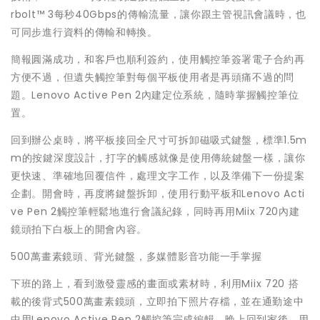
rbolt™ 3每秒40Gbps的傳輸流量，讓你跟主管視訊會議時，也
可同步進行資料的傳輸和轉換。
簡報圓滿成功，和客戶也順利簽約，使用觸控筆簽署電子合約再
方便不過，但遺失觸控筆對每個平板使用者是再頭痛不過的問
題。Lenovo Active Pen 2內建定位系統，隨時掌握觸控筆位
置。
回到辦公桌時，將平板接回全尺寸可拆卸磁吸式鍵盤，標準1.5m
m的按鍵深度設計，打字的觸感就像是使用傳統鍵盤一樣，讓你
更快速、準確地回覆信件，處理文字工作，以及準備下一份提案
企劃。開會時，再度將鍵盤拆卸，使用行動平板和Lenovo Acti
ve Pen 2觸控筆輕鬆地進行會議紀錄，同時再用Miix 720內建
鏡頭拍下白板上的開會內容。
500萬畫素鏡頭、背光鍵盤，多媒體影音功能一手掌握
下班的路上，看到激發靈感的畫面或素材時，利用Miix 720 搭
載的後背式500萬畫素鏡頭，立即拍下照片存檔，並在通勤途中
中用Lenovo Active Pen 2觸控筆完成編輯。晚上回到家後，用