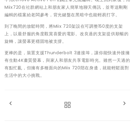
Miix720在社群網站上和朋友家人簡單地聊天傳訊，並寄送剛剛
編輯的檔案給老闆參考，背光鍵盤在黑暗中也能輕易打字。
到了晚間的放鬆時間，將Miix 720架設在可調整150度的支架
上，以最舒服的角度觀賞喜愛的電影。改良過的支架提供順暢的
旋轉，讓螢幕更穩固地被支撐。
更棒的是，裝置支援Thunderbolt 3連接埠，讓你能快速外接擁
有生動4K畫質螢幕，與家人和朋友共享電影時光。雖然一天過的
有點忙亂，但擁有多種面向的Miix 720陪在身邊，就能輕鬆面對
生活中的大小挑戰。