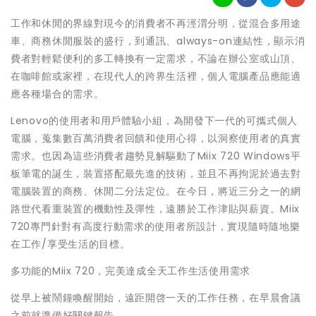
工作和休閒的界線對現今的消費者不再涇渭分明，從混合多用途
車、商務休閒服裝的盛行，到通訊、always-on連結性，顯示消
費者對輕鬆便利的多工轉換有一定需求，不論在辦公室或山頂、
在咖啡館或家裡，在現代人的跨界生活裡，個人電腦產品應能適
應各種場合的需求。
Lenovo的使用者和用戶體驗小組，為開發下一代的可攜式個人
電腦，蒐集數百萬消費者回饋和使用心得，以洞察使用者的真實
需求。也因為這些消費者趨勢見解驅動了Miix 720 Windows平
板筆電的誕生，裝置搭配最先進的技術，並且不再拘泥於過去對
電腦裝置的商務、休閒二分法定位。在今日，將近三分之一的網
路世代看重裝置的機動性及彈性，遠勝於工作津貼與薪資。Miix
720專門針對有高度行動需求的使用者所設計，實現隨時隨地樂
在工作/享受生活的目標。
多功能的Miix 720，完美達成全天工作生活使用需求
從早上被鬧鐘喚醒開始，遠距開啓一天的工作任務，在早晨會議
之前就準備好關鍵報告。