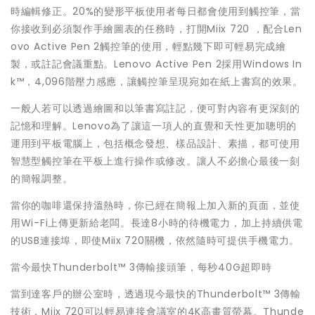
時編輯修正。20%的變形平板使用者每日都會使用到觸控筆，當
你接收到必須製作手繪圖表的任務時，打開Miix 720 ，配合Len
ovo Active Pen 2觸控筆的使用，輕點幾下即可輕易完成繪
製，或註記會議重點。Lenovo Active Pen 2採用Windows In
k™，4,096階壓力感應，讓觸控筆呈現宛如在紙上書寫的效果。
一般人若可以透過繪圖和以筆書寫註記，便可對內容有更深刻的
記憶和理解。Lenovo為了讓這一項人的直覺和天性更加聰明的
運用到平板電腦上，包括概念發想、樣品設計、素描，都可使用
智慧型觸控筆在平板上進行操作或修改。讓人不必擔心最後一刻
的簡報調整。
當你的咖啡還保持溫熱時，你已經在簡報上加入新的頁面，並使
用Wi-Fi上傳更新給老闆。長達8小時的待機電力，加上持續供電
的USB連接埠，即使Miix 720關機，依然隨時可提供手機電力。
當今最快Thunderbolt™ 3傳輸接頭筆，每秒40G超即時
當到達客戶的辦公室時，透過現今最快的Thunderbolt™ 3傳輸
技術，Miix 720可以輕易連接會議室的4K高畫質螢幕。Thunde