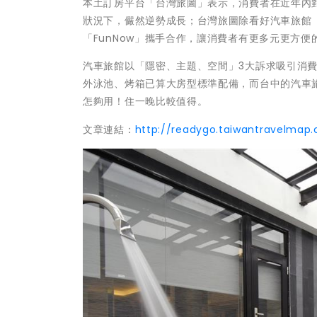
本土訂房平台「台灣旅圖」表示，消費者在近年內對
狀況下，儼然逆勢成長；台灣旅圖除看好汽車旅館「
「FunNow」攜手合作，讓消費者有更多元更方便
汽車旅館以「隱密、主題、空間」3大訴求吸引消
外泳池、烤箱已算大房型標準配備，而台中的汽車
怎夠用！住一晚比較值得。
文章連結：
http://readygo.taiwantravelma