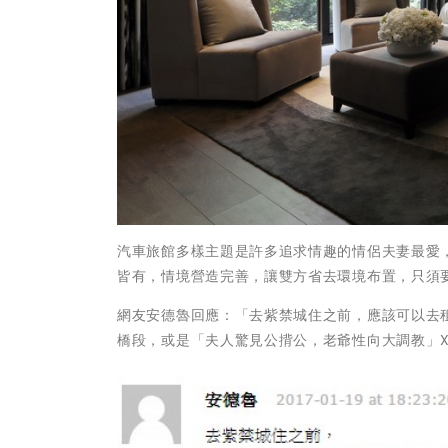
汽車旅館多樣主題是許多追求情趣的情侶夫妻最愛
皆有，情境營造完善，讓雙方省去環境布置，只須
網友安德魯回應：「去紫禁城住之前，應該可以去
橋段，或是「夫人驚見公揹公，老爺性向大調教」X