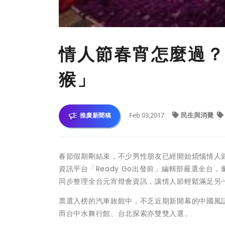
情人節春宵怎麼過？
猴」
Feb 03,2017
民生與消費
推廣新聞稿
春節假期剛結束，不少男性朋友已經開始煩惱情人
資訊平台「Ready Go出發前」編輯部嚴選全台，
同步整理全台元宵燈會資訊，讓情人節輕鬆滿足另
票選入榜的汽車旅館中，不乏近期新開幕的中國風話
而台中水舞行館、台北探索亦雙雙入選。