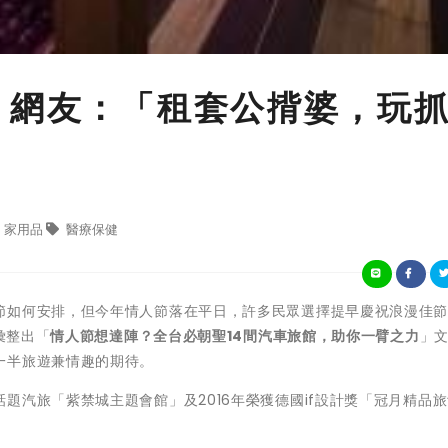
 網友：「租套公揹婆，玩
家用品
醫療保健
節如何安排，但今年情人節落在平日，許多民眾選擇提早慶祝浪漫佳
彙整出「
情人節想達陣？全台必朝聖
14
間汽車旅館，助你一臂之力
」
一半旅遊兼情趣的期待。
題汽旅「紫禁城主題會館」及2016年榮獲德國if設計獎「冠月精品