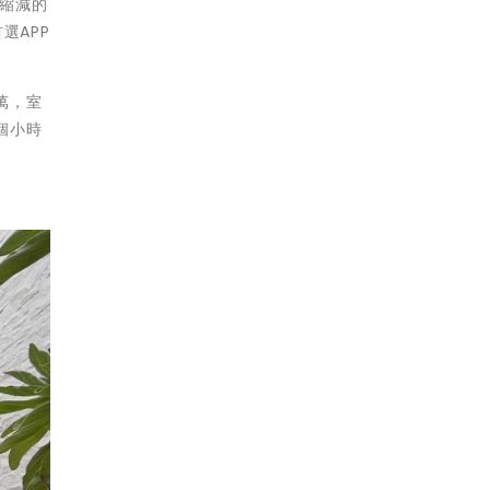
客縮減的
選APP
萬，室
個小時