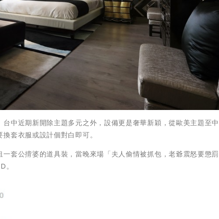
，台中近期新開除主題多元之外，設備更是奢華新穎，從歐美主題至
要換套衣服或設計個對白即可。
租一套公揹婆的道具裝，當晚來場「夫人偷情被抓包，老爺震怒要懲
D。