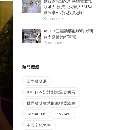
創智動能強化AI與經營雙軸
競爭力 投資長受臺大EMBA
邀分享AI時代投資思維
2026/08/07
ASUSx三麗鷗耍酷聯萌 潮玩
開學祭搶抱AI筆電！
2026/08/07
熱門標籤
國際發明展
JDIE日本設計創意暨發明展
世界發明智慧財產聯盟總會
SocialLab
OpView
中國文化大學