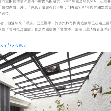
汽旅的住宿需求度有不斷提高的趨勢，2016年更是成長51%，在陸
住宿商機」外，「休息」這原有的市場，則將在2017年與休閒娛樂首
的選擇。
費者，但近年來「浮誇」已是顯學，許多汽旅每間房造價早已超過上百
旅館「雲河概念旅館」客房內還提供「岩盤浴」設備，讓消費者直呼2
p.com/?p=8907