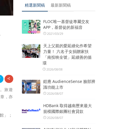
精選新聞稿
最新新聞稿
FLOC唯一基督徒專屬交友
APP，基督徒的新福音
抓
2021/03/29
天上父親的愛延續化作希望
力量！ 六名子女捐贈家扶
「南投映全號」延續善的循
環
2026/08/08
鎧應 AudienceSense 臉部辨
識功能上市
節。旅遊
2026/08/07
文章，亦
HDBank 取得越南歷來最大
規模國際銀團社會貸款
旅館」；
2026/08/07