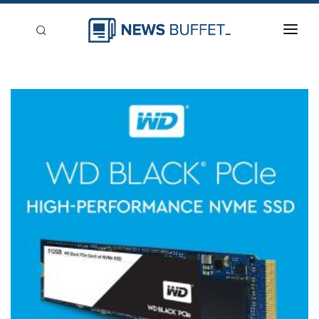
回到首頁
新聞稿分類
登入
刊登