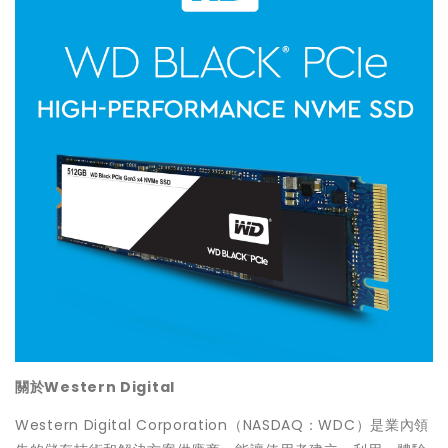
關於
Western Digital
Western Digital Corporation（NASDAQ：WDC）是業內領