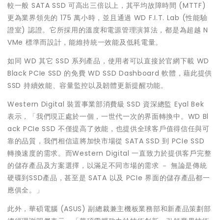
較一般 SATA SSD 可高出三倍以上，其平均故障時間 (MTTF)
更為業界領先的 175 萬小時，並且通過 WD F.I.T. Lab (性能驗
證室) 認證。它所採用的溫度和電源管理演算法，都是為超越 N
VMe 標準而設計，能維持統一效能及低耗電量。
如同 WD 其它 SSD 系列產品，使用者可以直接於官網下載 WD
Black PCIe SSD 的免費 WD SSD Dashboard 軟體，藉此提供
SSD 持續效能、容量監控以及韌體更新提醒功能。
Western Digital 裝置事業部消費級 SSD 資深總監 Eyal Bek
表示，「我們現正處於一個，一世代一次的界面轉換中。WD Bl
ack PCIe SSD 不僅提高了效能，也提供全球客戶值得信任與可
靠的品質，我們相信這將加快市場從 SATA SSD 到 PCIe SSD
轉換速度的需求。而Western Digital 一直致力於提供客戶完整
的儲存產品及方案選擇，以滿足不同市場的需求 － 無論是傳統
硬碟到SSD產品，甚至是 SATA 以及 PCIe 界面的儲存產品都一
應俱全。」
此外，華碩電腦 (ASUS) 副總裁兼主機板業務部和新產品策劃部