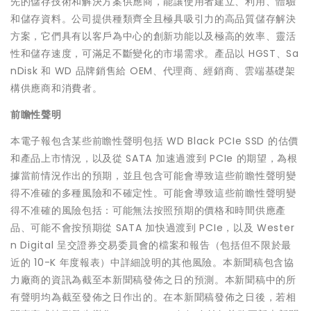
先的儲存技術和解決方案供應商，能讓使用者建立、利用、體驗
和儲存資料。公司提供種類齊全且極具吸引力的高品質儲存解決
方案，它們具有以客戶為中心的創新功能以及極高的效率、靈活
性和儲存速度，可滿足不斷變化的市場需求。產品以 HGST、Sa
nDisk 和 WD 品牌銷售給 OEM、代理商、經銷商、雲端基礎架
構供應商和消費者。
前瞻性聲明
本電子報包含某些前瞻性聲明包括 WD Black PCIe SSD 的估價
和產品上市情況，以及從 SATA 加速過渡到 PCIe 的期望，為根
據當前情況作出的預期，並且包含可能會導致這些前瞻性聲明變
得不准確的多種風險和不確定性。可能會導致這些前瞻性聲明變
得不准確的風險包括：可能無法按照預期的價格和時間供應產
品、可能不會按預期從 SATA 加快過渡到 PCIe，以及 Wester
n Digital 呈交證券交易委員會的檔案和報告（包括但不限於最
近的 10-K 年度報表）中詳細說明的其他風險。本新聞稿包含協
力廠商的資訊為截至本新聞稿發佈之日的預測。本新聞稿中的所
有聲明均為截至發佈之日作出的。在本新聞稿發佈之日後，若相