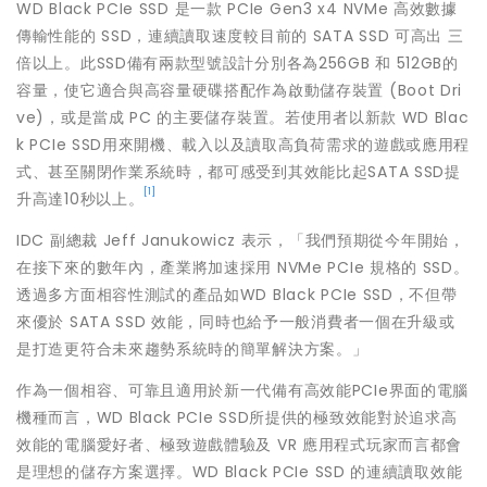
WD Black PCIe SSD 是一款 PCIe Gen3 x4 NVMe 高效數據
傳輸性能的 SSD，連續讀取速度較目前的 SATA SSD 可高出 三
倍以上。此SSD備有兩款型號設計分別各為256GB 和 512GB的
容量，使它適合與高容量硬碟搭配作為啟動儲存裝置 (Boot Dri
ve)，或是當成 PC 的主要儲存裝置。若使用者以新款 WD Blac
k PCIe SSD用來開機、載入以及讀取高負荷需求的遊戲或應用程
式、甚至關閉作業系統時，都可感受到其效能比起SATA SSD提
[1]
升高達10秒以上。
IDC 副總裁 Jeff Janukowicz 表示，「我們預期從今年開始，
在接下來的數年內，產業將加速採用 NVMe PCIe 規格的 SSD。
透過多方面相容性測試的產品如WD Black PCIe SSD，不但帶
來優於 SATA SSD 效能，同時也給予一般消費者一個在升級或
是打造更符合未來趨勢系統時的簡單解決方案。」
作為一個相容、可靠且適用於新一代備有高效能PCIe界面的電腦
機種而言，WD Black PCIe SSD所提供的極致效能對於追求高
效能的電腦愛好者、極致遊戲體驗及 VR 應用程式玩家而言都會
是理想的儲存方案選擇。WD Black PCIe SSD 的連續讀取效能