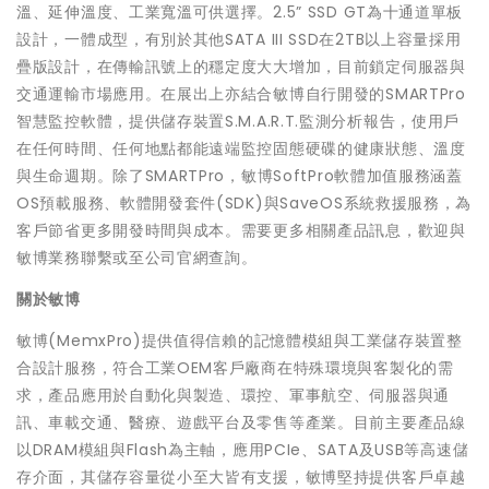
溫、延伸溫度、工業寬溫可供選擇。2.5” SSD GT為十通道單板
設計，一體成型，有別於其他SATA III SSD在2TB以上容量採用
疊版設計，在傳輸訊號上的穩定度大大增加，目前鎖定伺服器與
交通運輸市場應用。在展出上亦結合敏博自行開發的SMARTPro
智慧監控軟體，提供儲存裝置S.M.A.R.T.監測分析報告，使用戶
在任何時間、任何地點都能遠端監控固態硬碟的健康狀態、溫度
與生命週期。除了SMARTPro，敏博SoftPro軟體加值服務涵蓋
OS預載服務、軟體開發套件(SDK)與SaveOS系統救援服務，為
客戶節省更多開發時間與成本。需要更多相關產品訊息，歡迎與
敏博業務聯繫或至公司官網查詢。
關於敏博
敏博(MemxPro)提供值得信賴的記憶體模組與工業儲存裝置整
合設計服務，符合工業OEM客戶廠商在特殊環境與客製化的需
求，產品應用於自動化與製造、環控、軍事航空、伺服器與通
訊、車載交通、醫療、遊戲平台及零售等產業。目前主要產品線
以DRAM模組與Flash為主軸，應用PCIe、SATA及USB等高速儲
存介面，其儲存容量從小至大皆有支援，敏博堅持提供客戶卓越