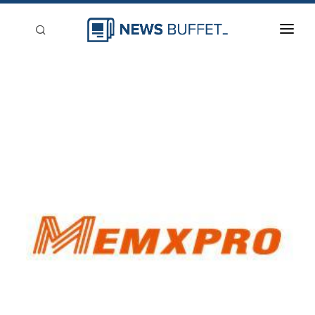
回到首頁
新聞稿分類
登入
刊登