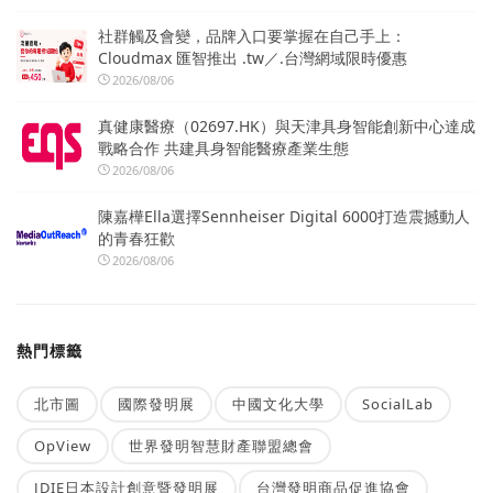
社群觸及會變，品牌入口要掌握在自己手上：
Cloudmax 匯智推出 .tw／.台灣網域限時優惠
2026/08/06
真健康醫療（02697.HK）與天津具身智能創新中心達成
戰略合作 共建具身智能醫療產業生態
2026/08/06
陳嘉樺Ella選擇Sennheiser Digital 6000打造震撼動人
的青春狂歡
2026/08/06
熱門標籤
北市圖
國際發明展
中國文化大學
SocialLab
OpView
世界發明智慧財產聯盟總會
JDIE日本設計創意暨發明展
台灣發明商品促進協會