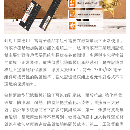
針對工業應用，當電子產品零組件需要在嚴苛環境下正常使用，
薄膜塗覆是增加防護功能的選項之一。敏博薄膜型工業應用記憶
體主要針對客戶需要系統能長效在各種潮濕、多塵與多化學物質
的環境下正常運作。敏博薄膜記憶體模組產品系列，是在記憶體
模組上塗覆絕緣保護膜，厚度大於60u”，符合 IP-65/68 電子
組件可接受性的防護標準，強化記憶體模組上各元件對各式不同
環境的保護能力。
敏博薄膜型記憶體模組除了可以做到絕緣、耐酸抗鹼, 強化靜電
破壞、防潮濕、耐熱、防塵與抵抗硫化污染等，還擁有三大好
處，額外幫系統廠商省下許多時間與成本。第一，薄膜材質為無
色透明，當廠商進料時不易辨別，敏博在薄膜中加入特殊螢光材
質以有效節省廠商進貨品質檢驗時間與成本。第二，工業電腦產