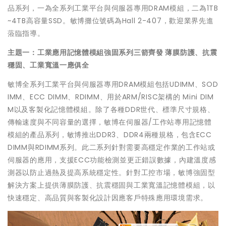
品系列，一為全系列工業平台與伺服器專用DRAM模組，二為1TB
~4TB高容量SSD。敏博攤位號碼為Hall 2-407，歡迎業界先進
蒞臨指導。
主題一：工業應用記憶體模組強固系列三箭齊發 薄膜防護、抗震
穩固、工業寬溫一應俱全
敏博全系列工業平台與伺服器專用DRAM模組包括UDIMM、SOD
IMM、ECC DIMM、RDIMM、用於ARM/RISC架構的 Mini DIM
M以及客製化記憶體模組。除了各種DDR世代、標準尺寸規格、
傳輸速度與不同容量的選擇，敏博在伺服器/工作站專用記憶體
模組的產品系列，敏博推出DDR3、DDR4兩種規格，包含ECC
DIMM與RDIMM系列。此二系列針對需要高穩定作業的工作站或
伺服器的應用，支援ECC功能檢測並更正錯誤數據，內建溫度感
測器以防止過熱及提高系統穩定性。針對工控市場，敏博強固型
解決方案上提供薄膜防護、抗震穩固與工業寬溫記憶體模組，以
快速穩定、高品質與客製化設計因應客戶特殊應用環境需求。