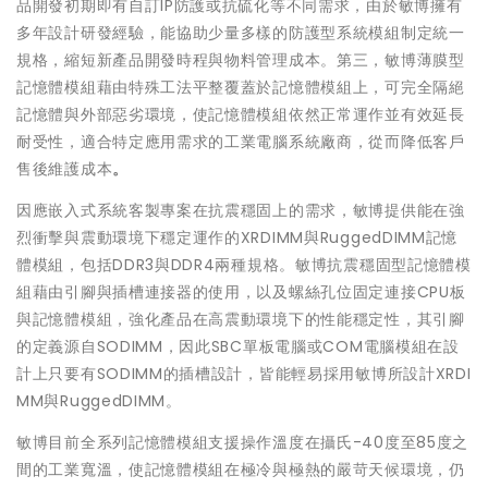
品開發初期即有自訂IP防護或抗硫化等不同需求，由於敏博擁有
多年設計研發經驗，能協助少量多樣的防護型系統模組制定統一
規格，縮短新產品開發時程與物料管理成本。第三，敏博薄膜型
記憶體模組藉由特殊工法平整覆蓋於記憶體模組上，可完全隔絕
記憶體與外部惡劣環境，使記憶體模組依然正常運作並有效延長
耐受性，適合特定應用需求的工業電腦系統廠商，從而降低客戶
售後維護成本
。
因應嵌入式系統客製專案在抗震穩固上的需求，敏博提供能在強
烈衝擊與震動環境下穩定運作的XRDIMM與RuggedDIMM記憶
體模組，包括DDR3與DDR4兩種規格。敏博抗震穩固型記憶體模
組藉由引腳與插槽連接器的使用，以及螺絲孔位固定連接CPU板
與記憶體模組，強化產品在高震動環境下的性能穩定性，其引腳
的定義源自SODIMM，因此SBC單板電腦或COM電腦模組在設
計上只要有SODIMM的插槽設計，皆能輕易採用敏博所設計XRDI
MM與RuggedDIMM。
敏博目前全系列記憶體模組支援操作溫度在攝氏-40度至85度之
間的工業寬溫，使記憶體模組在極冷與極熱的嚴苛天候環境，仍