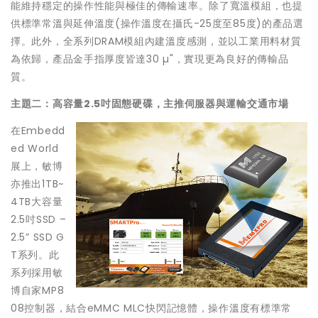
能維持穩定的操作性能與極佳的傳輸速率。除了寬溫模組，也提
供標準常溫與延伸溫度(操作溫度在攝氏-25度至85度)的產品選
擇。此外，全系列DRAM模組內建溫度感測，並以工業用料材質
為依歸，產品金手指厚度皆達30 µ"，實現更為良好的傳輸品
質。
主題二：
高容量
2.5
吋固態硬碟，主推伺服器與運輸交通市場
在Embedd
ed World
展上，敏博
亦推出1TB~
4TB大容量
2.5吋SSD –
2.5” SSD G
T系列。此
系列採用敏
博自家MP8
08控制器，結合eMMC MLC快閃記憶體，操作溫度有標準常