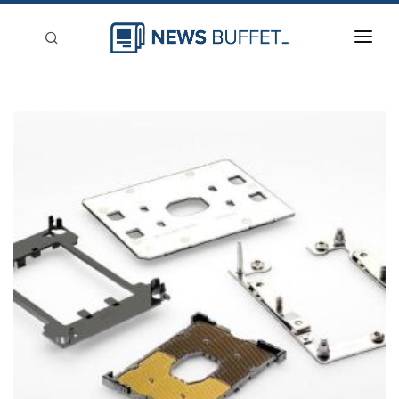
回到首頁
新聞稿分類
登入
刊登