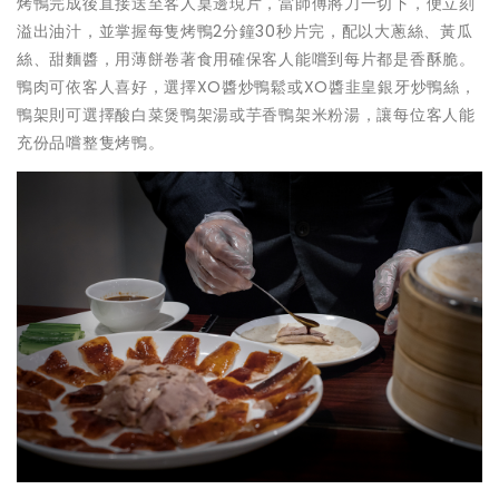
烤鴨完成後直接送至客人桌邊現片，當師傅將刀一切下，便立刻
溢出油汁，並掌握每隻烤鴨2分鐘30秒片完，配以大蔥絲、黃瓜
絲、甜麵醬，用薄餅卷著食用確保客人能嚐到每片都是香酥脆。
鴨肉可依客人喜好，選擇XO醬炒鴨鬆或XO醬韭皇銀牙炒鴨絲，
鴨架則可選擇酸白菜煲鴨架湯或芋香鴨架米粉湯，讓每位客人能
充份品嚐整隻烤鴨。