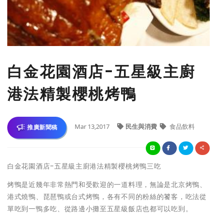
白金花園酒店-五星級主廚
港法精製櫻桃烤鴨
Mar 13,2017
民生與消費
食品飲料
推廣新聞稿
白金花園酒店-五星級主廚港法精製櫻桃烤鴨三吃
烤鴨是近幾年非常熱門和受歡迎的一道料理，無論是北京烤鴨、
港式燒鴨、琵琶鴨或台式烤鴨，各有不同的粉絲的饕客，吃法從
單吃到一鴨多吃、從路邊小攤至五星級飯店也都可以吃到。