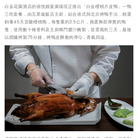
白金花園酒店的禧悅婚宴廣場現正推出「白金櫻桃片皮鴨」一鴨
三吃套餐，由五星級飯店主廚，結合港式與北京烤鴨手法，精選
飼養45天宜蘭櫻桃鴨，每隻重約3.5公斤，挑選胸部厚實的鴨
隻，使用數十種香料及主廚獨門醬汁醃製，並需風乾三天，最後
以燜爐烤製75分鐘，烤鴨皮酥脆肉彈Q，香氣四溢。