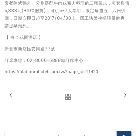
套餐除烤鴨外、分別搭配牛肉或豬肉料理的二種菜式，每套售價
5,888元(+10%服費)，可供5-7人享用，限定每週五、六日供
應，日期自即日起至2017/04/30止。因工法繁複採限量供應，
請提早預約。
【 白金花園酒店 】
新北市新店區安興路77號
訂席專線：02-8666-5888轉訂席中心
https://platinumhotel.com.tw/?page_id=11450