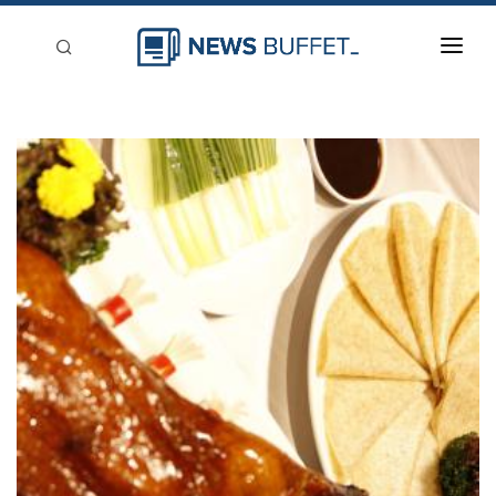
回到首頁
新聞稿分類
登入
刊登