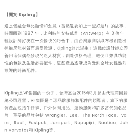
【關於 Kipling】
這是個融合無比熱情和創意（當然還要加上一些好運!）的故事，
時間回到 1987 年，比利時的安特威普（Antwerp）有 3 位年
輕設計師好友在一次愉快的巧合中，由台灣廠商以織布機創造出
抓皺尼龍材質而廣受歡迎，Kipling於此誕生！這幾位設計師立即
善用這個偶然發現的迷人材質，創造價格合理、輕便且兼具功能
性的包款及生活必要配件，這些產品逐漸成為受到全球女性熱烈
歡迎的時尚配件。
Kipling是VF集團的一份子，台灣區自2015年3月起由代理商回歸
總公司經營，VF集團是全球品牌服飾和配件的領導者，旗下的服
飾產品包括牛仔褲、戶外休閒用品、運動服飾和許多當代知名品
牌，重要的品牌包括 Wrangler、Lee、The North Face、Va
ns、Reef、Eastpak、Jansport、Napapijri、Nautica、Joh
n Varvatos和 Kipling等。