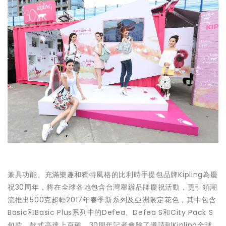
兼具功能、充滿樂趣和獨特風格的比利時手提包品牌Kipling為慶
祝30周年，將在全球各地包含台灣舉辦品牌慶祝活動，更引領潮
流推出500克超輕2017年春季新系列及亞洲限定花色，其中包含
Basic和Basic Plus系列中的Defea、Defea S和City Pack S
包款，款式高達上百種。30周年記者會除了邀請到Kipling全球