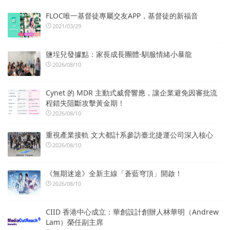
FLOC唯一基督徒專屬交友APP，基督徒的新福音
2021/03/29
鹽埕兒發據點：家長成長團體-馴服情緒小暴龍
2026/08/10
Cynet 的 MDR 主動式威脅響應，讓企業避免因審批流
程錯失阻斷攻擊黃金期！
2026/08/10
重視產業接軌 文大都計系參訪臺北捷運公司深入核心
2026/08/10
《無期迷途》全新主線「蒼藍穹頂」開啟！
2026/08/10
CIID 香港中心成立：華創設計創辦人林華明（Andrew
Lam）榮任副主席