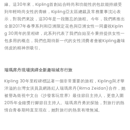
緣。這30年來，Kipling首創結合時尚和功能性的包款能持續受
到年輕時尚女性的青睞，Kipling亞太區總裁及常務董事沈沁表
示，對我們來說，這30年是一段難忘的旅程。今年，我們將推出
全新2017年春季系列和亞洲限定花色與亞洲女性一同慶祝Kiplin
g 30周年的里程碑，此系列代表了我們自始至今秉持提供女性一
包多用的概念，我們也期待新一代的女性消費者會被Kipling趣味
俏皮的精神所吸引。
瑞瑪席丹現場演繹全新趣味城市行旅
Kipling 30年里程碑標誌著一個非常重要的旅程，Kipling與才華
洋溢的台灣女演員及網路紅人瑞瑪席丹(Rima Zeidan)合作，她
被譽為衛視中文台《沙發客玩世界》最佳節目主持人，更曾入圍
2015年金鐘獎行腳節目主持人。瑞瑪席丹勇於探險，對旅行的熱
情自青春期時直至現在，她對旅行的熱衷有增無減。