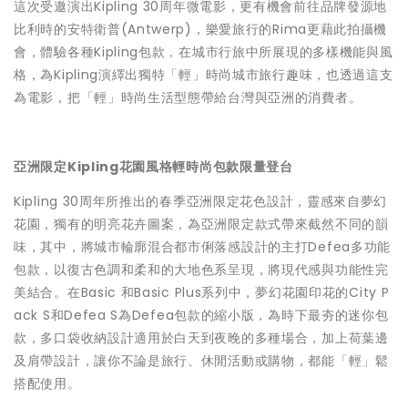
這次受邀演出Kipling 30周年微電影，更有機會前往品牌發源地
比利時的安特衛普(Antwerp)，樂愛旅行的Rima更藉此拍攝機
會，體驗各種Kipling包款，在城市行旅中所展現的多樣機能與風
格，為Kipling演繹出獨特「輕」時尚城市旅行趣味，也透過這支
為電影，把「輕」時尚生活型態帶給台灣與亞洲的消費者。
亞洲限定Kipling花園風格輕時尚包款限量登台
Kipling 30周年所推出的春季亞洲限定花色設計，靈感來自夢幻
花園，獨有的明亮花卉圖案，為亞洲限定款式帶來截然不同的韻
味，其中，將城市輪廓混合都市俐落感設計的主打Defea多功能
包款，以復古色調和柔和的大地色系呈現，將現代感與功能性完
美結合。在Basic 和Basic Plus系列中，夢幻花園印花的City P
ack S和Defea S為Defea包款的縮小版，為時下最夯的迷你包
款，多口袋收納設計適用於白天到夜晚的多種場合，加上荷葉邊
及肩帶設計，讓你不論是旅行、休閒活動或購物，都能「輕」鬆
搭配使用。