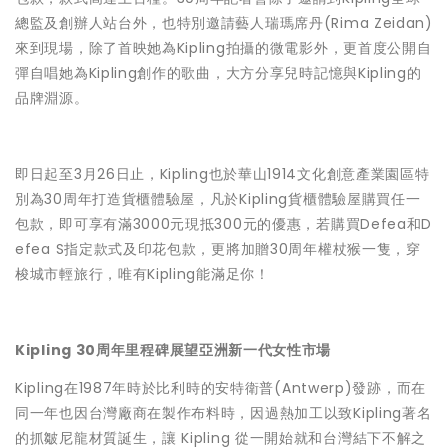
總監及創辦人站台外，也特別邀請藝人瑞瑪席丹(Rima Zeidan)
來到現場，除了首映她為Kipling拍攝的微電影外，更首度公開自
彈自唱她為Kipling創作的歌曲，大方分享兒時記憶與Kipling的
品牌淵源。
即日起至3月26日止，Kipling也於華山1914文化創意產業園區特
別為30周年打造貨櫃體驗屋，凡於Kipling貨櫃體驗屋購買任一
包款，即可享有滿3000元現抵300元的優惠，若購買Defea和D
efea S指定款式及印花包款，更將加贈30周年權杖猴一隻，穿
梭城市輕旅行，唯有Kipling能滿足你！
Kipling 30
周年里程碑展望亞洲新一代女性市場
Kipling在1987年時於比利時的安特衛普(Antwerp)發跡，而在
同一年也因台灣廠商在製作布料時，因過熱加工以致Kipling著名
的抓皺尼龍材質誕生，讓 Kipling 從一開始就和台灣結下不解之