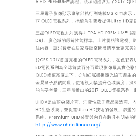
A HD PREMIUM™認證。該項認證含括了2017 
三星電子影像顯示事業部執行副總裁MS Kim表示
17 QLED電視系列，持續為消費者提供Ultra H
三星QLED電視系列獲得ULTRA HD PREMI
DR)、廣色域的嚴苛性能標準。上述規格讓電視
佳內容，讓消費者在居家客廳空間盡情享受更完美
於CES 2017首度亮相的QLED電視系列，在色
ED電視系列為全球首款百分百重現影像最真實色彩
QLED峰值亮度之下，亦能細膩捕捉隨光線而產生
金屬量子點的問世，使電視大幅提升色域廣度，擁
的首要考量，三星所推出的2017 QLED電視系列
UHDA是由頂尖製片商、消費性電子產品製造商、內
HD生態系統，並促進Ultra HD技術的發展。
系統。Premium UHD裝置與內容亦將具有明
http://www.uhdalliance.org/