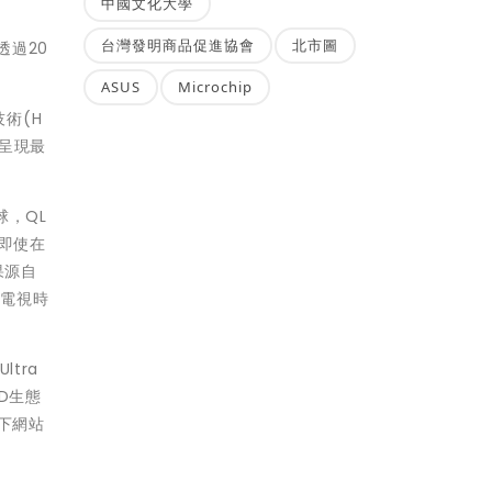
中國文化大學
台灣發明商品促進協會
北市圖
透過20
ASUS
Microchip
技術(H
呈現最
球，QL
即使在
果源自
購電視時
tra
D生態
以下網站