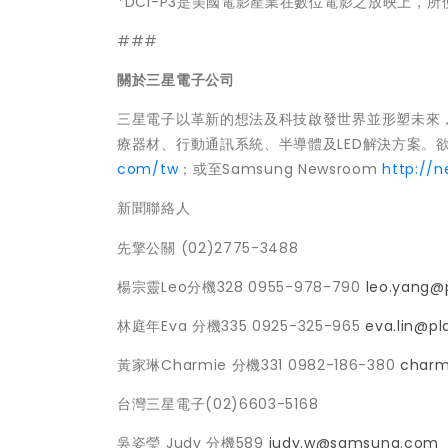
*DCI-P3是美國電影產業在數位電影之放映上，所
###
關於三星電子公司
三星電子以革新的想法及科技啟發世界並形塑未來
療器材、行動通訊系統、半導體及LED解決方案。
com/tw
；或至Samsung Newsroom
http://
新聞聯絡人
先擎公關 (02)2775-3488
楊宗靈Leo分機328 0955-978-790
leo.yang@
林庭年Eva 分機335 0925-325-965
eva.lin@pl
黃家琳Charmie 分機331 0982-186-380
charm
台灣三星電子(02)6603-5168
吳姿瑩 Judy 分機589
judy.w@samsung.com