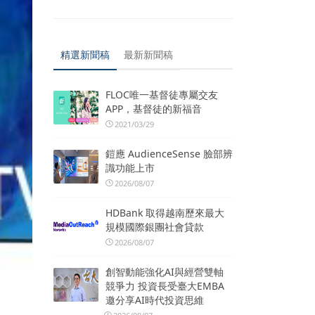
精選新聞稿
最新新聞稿
FLOC唯一基督徒專屬交友
APP，基督徒的新福音
2021/03/29
鎧應 AudienceSense 臉部辨
識功能上市
2026/08/07
HDBank 取得越南歷來最大
規模國際銀團社會貸款
2026/08/07
創智動能強化AI與經營雙軸
競爭力 投資長受臺大EMBA
邀分享AI時代投資思維