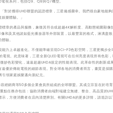
QLED電視系列，包括Q9、Q8與Q7機型。
：「對於獲得UHD聯盟的認證標章，三星備感榮幸。我們很自豪地能夠
D家庭娛樂體驗。」
UM™ 認證標章的產品與服務，象徵其符合或超越4K解析度、高動態範圍顯像
、影像和及其他諸如藍光播放器等外部裝置，以最豐富的格式，淋漓盡致
的體驗。
彩表現能力上卓越進化。不僅能準確呈現DCI-P3色彩空間，三星更獨步全
的電視。此意味著，三星全新QLED電視可在任何亮度表現所有色彩，
的微妙色彩變化，遠遠超越UHDA規定的性能表現。此革命性的創新成
有遠優於傳統電視的細節表現。對全球各地的消費者而言，畫質是採
，將引領家庭娛樂邁向新紀元。
容經銷商等50多個企業會員所組成的全球聯盟。其成立宗旨在於培育Ul
聯盟的重點任務亦包括：協助消費者由端對端建立無縫、整合、高品質的UH
確的標示，方便消費者在店內清楚辨別。有關UHDA的更多詳情，請造訪