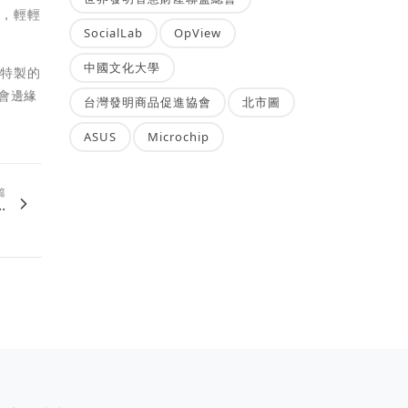
包，輕輕
SocialLab
OpView
中國文化大學
、特製的
會邊緣
台灣發明商品促進協會
北市圖
ASUS
Microchip
篇
.