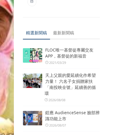
精選新聞稿
最新新聞稿
FLOC唯一基督徒專屬交友
APP，基督徒的新福音
2021/03/29
天上父親的愛延續化作希望
力量！ 六名子女捐贈家扶
「南投映全號」延續善的循
環
2026/08/08
鎧應 AudienceSense 臉部辨
識功能上市
2026/08/07