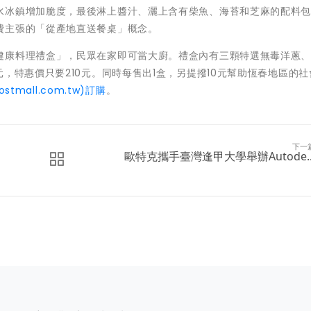
水冰鎮增加脆度，最後淋上醬汁、灑上含有柴魚、海苔和芝麻的配料
費主張的「從產地直送餐桌」概念。
健康料理禮盒」，民眾在家即可當大廚。禮盒內有三顆特選無毒洋蔥
，特惠價只要210元。同時每售出1盒，另提撥10元幫助恆春地區的社
postmall.com.tw)訂購
。
下一
歐特克攜手臺灣逢甲大學舉辦Autode..