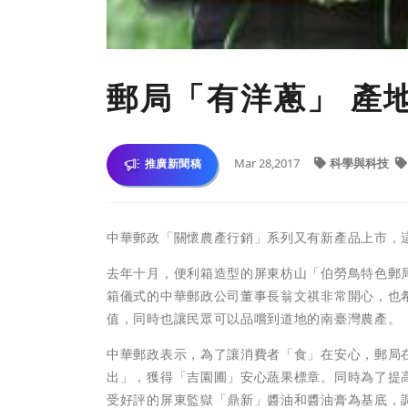
郵局「有洋蔥」 產
Mar 28,2017
科學與科技
推廣新聞稿
中華郵政「關懷農產行銷」系列又有新產品上市，
去年十月，便利箱造型的屏東枋山「伯勞鳥特色郵
箱儀式的中華郵政公司董事長翁文祺非常開心，也
值，同時也讓民眾可以品嚐到道地的南臺灣農產。
中華郵政表示，為了讓消費者「食」在安心，郵局
出」，獲得「吉園圃」安心蔬果標章。同時為了提
受好評的屏東監獄「鼎新」醬油和醬油膏為基底，