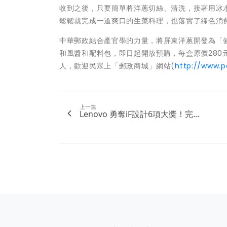
收到之後，只要簡單將洋蔥切絲、清洗，接著用冰
鬆鬆就完成一道爽口的生菜料理，也落實了綠色消
中華郵政結合產官學的力量，將屏東洋蔥開發為「
和風醬和配料包，即日起開放預購，每盒原價280元
人，歡迎民眾上「郵政商城」網站(
http://www.
上一篇
Lenovo 勇奪iF設計6項大獎！完...