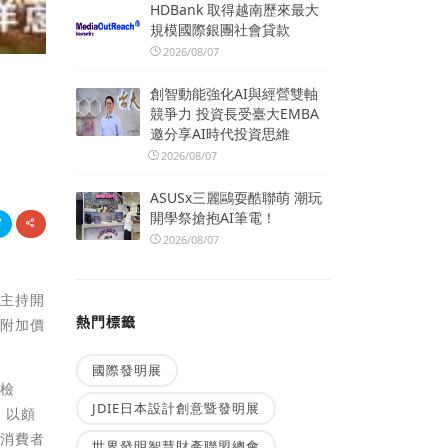
HDBank 取得越南歷來最大
規模國際銀團社會貸款
2026/08/07
創智動能強化AI與經營雙軸
競爭力 投資長受臺大EMBA
邀分享AI時代投資思維
2026/08/07
ASUSx三麗鷗耍酷聯萌 潮玩
開學祭搶抱AI筆電！
2026/08/07
場主持開
熱門標籤
昇附加價
國際發明展
零檢
JDIE日本設計創意暨發明展
，以頗
，消費者
世界發明智慧財產聯盟總會