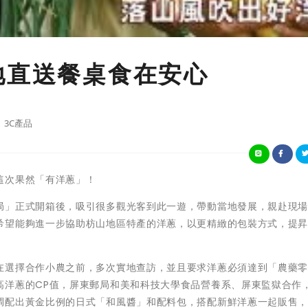
地直送餐桌食在安心
3C產品
這次果然「有洋蔥」！
局」正式開箱後，吸引很多觀光客到此一遊，帶動當地發展，親赴現
希望能夠進一步協助枋山地區特產的洋蔥，以更精緻的包裝方式，提
在選擇合作小農之前，多次實地查訪，並且要求洋蔥必須達到「農藥
高洋蔥的CP值，屏東郵局和美和科技大學食品營養系、屏東監獄合作
調配出黃金比例的日式「和風醬」和配料包，搭配新鮮洋蔥一起販售