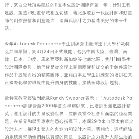
行，來自全球頂尖院校的11支學生設計團隊齊聚一堂，針對工程
建設、製造和動畫領域相互切磋，藉此激發新一代設計師和動畫
師的創作熱情和創意能力，進而藉設計之力塑造美好的未來生
活。
今年Autodesk Panorama學生訓練營由臺灣逢甲大學和歐特
克共同舉辦，於3月24日正式展開，包括中國大陸、臺灣、南
韓、日本、印度、馬來西亞和新加坡等七個地區，共計11組學生
設計團隊參與，他們皆是從全球上百個團隊和提交的千餘件設計
作品中脫穎而出的精英團隊，並藉由本屆學生訓練營的培訓在真
正國際化學習環境中提升自身的技能，接軌全球設計趨勢。
歐特克教育經驗副總裁Randy Swearer表示：「Autodesk Pa
norama訓練營自2009年首次舉辦以來，已培訓出無數設計精
英，運用設計的力量改變世界，並解決當今社會所面臨的種種問
題。在業界和學界專家的悉心指導下，本屆29位來自亞太的頂尖
設計人才，展現出驚人的創造力和設計才華。我相信，這些經驗
的累積將幫助他們解決實際的問題，以設計之力提升人類生活的