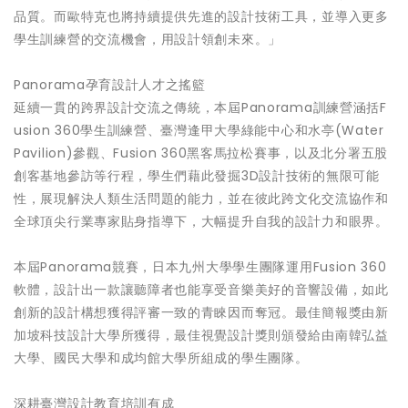
品質。而歐特克也將持續提供先進的設計技術工具，並導入更多
學生訓練營的交流機會，用設計領創未來。」
Panorama孕育設計人才之搖籃
延續一貫的跨界設計交流之傳統，本屆Panorama訓練營涵括F
usion 360學生訓練營、臺灣逢甲大學綠能中心和水亭(Water
Pavilion)參觀、Fusion 360黑客馬拉松賽事，以及北分署五股
創客基地參訪等行程，學生們藉此發掘3D設計技術的無限可能
性，展現解決人類生活問題的能力，並在彼此跨文化交流協作和
全球頂尖行業專家貼身指導下，大幅提升自我的設計力和眼界。
本屆Panorama競賽，日本九州大學學生團隊運用Fusion 360
軟體，設計出一款讓聽障者也能享受音樂美好的音響設備，如此
創新的設計構想獲得評審一致的青睞因而奪冠。最佳簡報獎由新
加坡科技設計大學所獲得，最佳視覺設計獎則頒發給由南韓弘益
大學、國民大學和成均館大學所組成的學生團隊。
深耕臺灣設計教育培訓有成