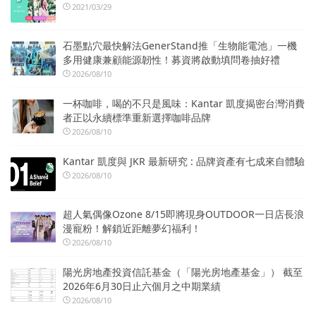
2021/03/29
石墨點穴最快解法GenerStand推「生物能電池」一機
多用健康兼顧能源韌性！募資將啟動填問卷抽好禮
2026/08/10
一杯咖啡，喝的不只是風味：Kantar 凱度揭密台灣消費
者正以永續標準重新選擇咖啡品牌
2026/08/10
Kantar 凱度與 JKR 最新研究 : 品牌資產有七成來自體驗
2026/08/10
超人氣偶像Ozone 8/15即將現身OUTDOOR一日店長浪
漫寵粉！解鎖近距離夢幻福利！
2026/08/10
陽光房地產投資信託基金（「陽光房地產基金」） 截至
2026年6月30日止六個月之中期業績
2026/08/10