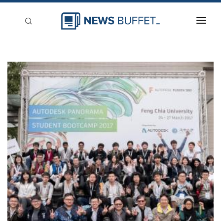
回到首頁
新聞稿分類
登入
刊登