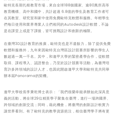
歐特克長期扎根教育市場，來自全球188個國家、逾80萬所高等
教育機構、高中和國中，共計超過 6.8億的學生及教育工作者可
在其教室、研究室和家中使用免費歐特克軟體和服務。年輕學生
們每日使用和業界專業人士們相同的Autodesk設計軟體，不論
是在課堂上或是下課後，皆可挑戰設計和創新的極限。
在臺灣3D設計教育的推廣，歐特克也是不遺餘力，除了提供免費
軟體和服務外，九年來因歐特克台灣區設計競賽所影響的學生人
數超過一萬一千名。其中，和逢甲大學的緊密產學合作，從軟體
取得、課程導入、認證整合，乃至於設計競賽等活動，為臺灣培
育許多跨領域的設計人才，也因此開啟逢甲大學和歐特克共同舉
辦本屆Panorama的契機。
逢甲大學校長李秉乾博士表示：「我們很榮幸能承辦如此深具意
義的活動，將全球29位精英學子聚集在臺灣，進行一場跨國界、
跨領域的創新交流；同時，藉此機會，將臺灣的創新設計軟實力
讓世界看到。有了歐特克的教學資源挹注，相信臺灣學子將有更