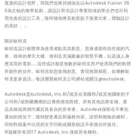
寬廣的設計視野，而我們也將持續強化以Autodesk Fusion 36
0為主軸的教學規劃，讓設計和非設計專業領域的學生們也可利
用先進的設計工具，隨時隨地將其創新點子落實出來，體驗設計
的美好 。」
關於歐特克
歐特克設計軟體專為使用者點亮其創意。您身邊那些高性能的汽
車、雄偉的摩天大樓、便利且充滿樂趣的智慧手機，以及讓人身
歷其境的電影……這些或許都是無數的歐特克用戶使用我們的軟體
所創作的佳作。歐特克助您放飛創意、實現無限精彩。欲瞭解歐
特克更多資訊，敬請瀏覽歐特克公司網站或關注@autodesk。
Autodesk是Autodesk, Inc.和/或其在美國和/或其他國家的子
公司和/或附屬機構的註冊商標或商標。所有其他品牌名稱、產
品名稱或商標均屬於其各自的所有者。Autodesk保留在不事先
通知的情況下，隨時變更產品和服務內容、說明和價格的權利，
同時對檔案中出現的文字印刷或圖形錯誤不承擔任何責任。
©版權所有2017 Autodesk, Inc.保留所有權利。