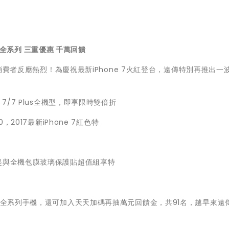
ne全系列 三重優惠 千萬回饋
後消費者反應熱烈！為慶祝最新iPhone 7火紅登台，遠傳特別再推出一
7/7 Plus全機型，即享限時雙倍折
2017最新iPhone 7紅色特
起與全機包膜玻璃保護貼超值組享特
ne全系列手機，還可加入天天加碼再抽萬元回饋金，共91名，越早來遠