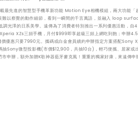
s 搭載最先進的智慧型手機革新功能 Motion Eye相機模組，兩大功能
察覺的動作細節，看到一瞬間的千言萬語，並融入 loop surfac
感與低調光澤的日系美學。遠傳為了消費者特別推出一系列優惠活動，自4/
Xperia XZs三頻手機，月付$999即享超級三頻上網吃到飽；申辦4.
價優惠只要7990元。攜碼或白金會員續約申辦指定方案搭配Sony Xpe
加碼抽Sony微型投影機(市價$12,900，共抽10台)，輕巧便攜、居家或
門市申辦，額外加贈K歌神器藍牙麥克風！重重的獨家好康，來遠傳申