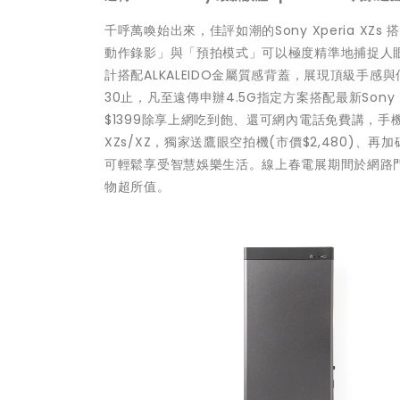
千呼萬喚始出來，佳評如潮的Sony Xperia XZ
動作錄影」與「預拍模式」可以極度精準地捕捉人眼難以
計搭配ALKALEIDO金屬質感背蓋，展現頂級手
30止，凡至遠傳申辦4.5G指定方案搭配最新Sony 
$1399除享上網吃到飽、還可網內電話免費講，手機
XZs/XZ，獨家送鷹眼空拍機(市價$2,480)、再
可輕鬆享受智慧娛樂生活。線上春電展期間於網路
物超所值。