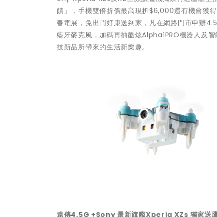
饋」，手機雙倍折價最高現折$6,000還有機會獲
春電展，免出門好康送到家，凡在網路門市申辦4.5
藍牙麥克風，加碼再抽酷炫Alpha1PRO機器人
技新品所帶來的生活新樂趣。
遠傳4.5G +Sony 最新旗艦Xperia XZs 獨