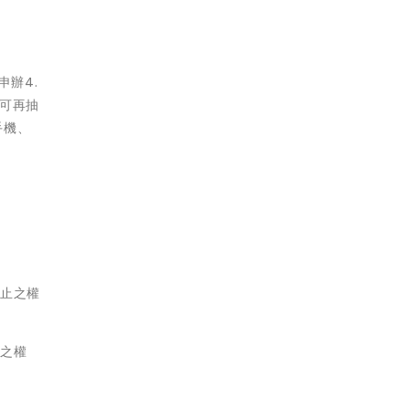
申辦4.
還可再抽
手機、
終止之權
容之權