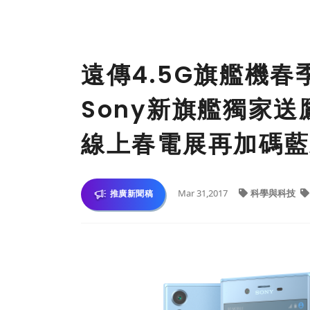
遠傳4.5G旗艦機春
Sony新旗艦獨家送鷹
線上春電展再加碼藍
Mar 31,2017
科學與科技
推廣新聞稿