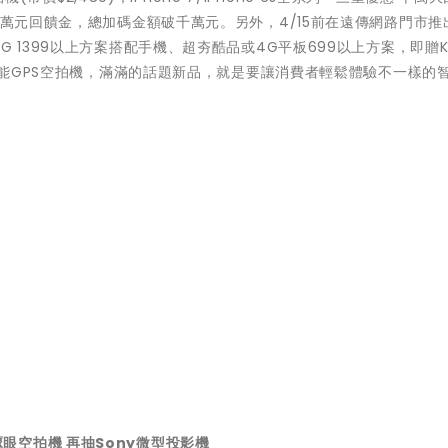
得萬元回饋金，總加碼金額破千萬元。另外，4/15前在遠傳網路門市推
G 1399以上方案搭配手機、超夯酷品或4G平板699以上方案，即贈
及智能GPS空拍機，滿滿的話題新品，就是要讓消費者輕鬆體驗不一樣的
家送鷹眼空拍機 再抽Sony微型投影機