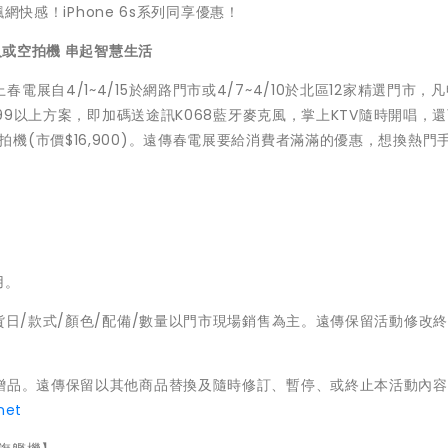
飆網快感！iPhone 6s系列同享優惠！
人或空拍機 串起智慧生活
自4/1~4/15於網路門市或4/7~4/10於北區12家精選門市，凡
699以上方案，即加碼送途訊K068藍牙麥克風，掌上KTV隨時開唱，
S4K空拍機(市價$16,900)。遠傳春電展要給消費者滿滿的優惠，想換熱門
用。
貨日/款式/顏色/配備/數量以門市現場銷售為主。遠傳保留活動修改
換贈品。遠傳保留以其他商品替換及隨時修訂、暫停、或終止本活動內
net