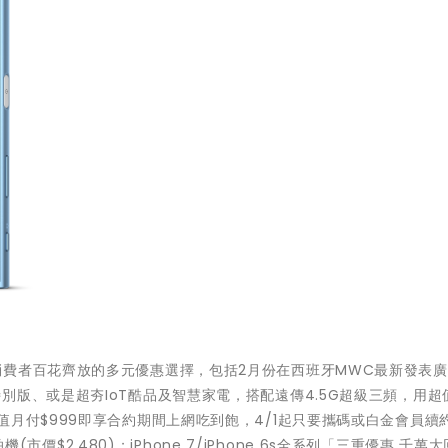
消費者百花齊放的多元優惠選擇，包括2月份在西班牙MWC最新發表
e 7紅色特別版、或是超夯IoT酷品及智慧家電，搭配遠傳4.5G超級三頻，用
月付$999即享合約期間上網吃到飽，4/1起只要攜碼或白金會員續
機(市價$2,480)；iPhone 7/iPhone 6s全系列「三重優惠 千萬大