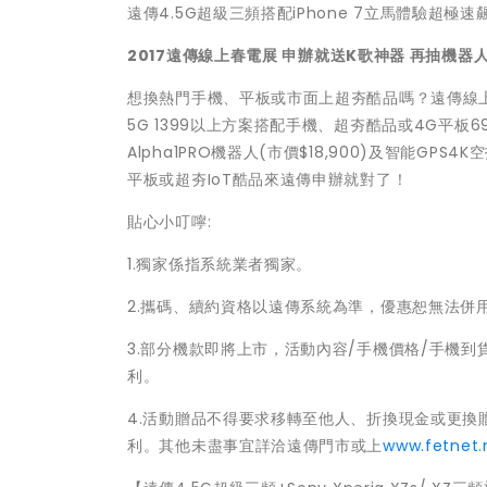
遠傳4.5G超級三頻搭配iPhone 7立馬體驗超極速
2017
遠傳線上春電展 申辦就送K歌神器 再抽機器
想換熱門手機、平板或市面上超夯酷品嗎？遠傳線上春電展
5G 1399以上方案搭配手機、超夯酷品或4G平板
Alpha1PRO機器人(市價$18,900)及智能GP
平板或超夯IoT酷品來遠傳申辦就對了！
貼心小叮嚀:
1.獨家係指系統業者獨家。
2.攜碼、續約資格以遠傳系統為準，優惠恕無法併
3.部分機款即將上市，活動內容/手機價格/手機到
利。
4.活動贈品不得要求移轉至他人、折換現金或更
利。其他未盡事宜詳洽遠傳門市或上
www.fetnet.