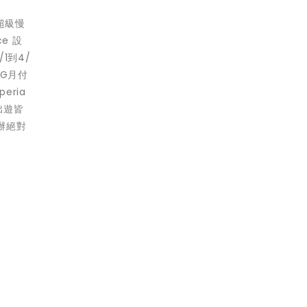
「超級慢
e 設
1到4/
5G月付
ria
出遊皆
辦絕對