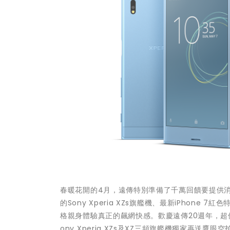
春暖花開的4月，遠傳特別準備了千萬回饋要提供
的Sony Xperia XZs旗艦機、最新iPhon
格親身體驗真正的飆網快感。歡慶遠傳20週年，超值
ony Xperia XZs及XZ三頻旗艦機獨家再送鷹眼空拍