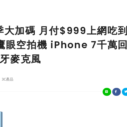
季大加碼 月付$999上網吃
眼空拍機 iPhone 7千萬
牙麥克風
3C產品