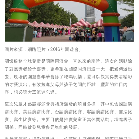
圖片來源：網路照片（2016年園遊會）
關懷服務全球兒童是國際同濟會一直以來的宗旨。這次的活動除
了對獲獎者給予嘉獎，更希望在國際同濟日這一天，把愛傳遞出
去。現場的園遊嘉年華會除了吃喝玩樂，還可以觀賞得獎者精彩
的才藝演出，有效拉進父母與孩子之間的距離，豐富的節目內
容，想必讓大眾流連忘返。
這次兒童才藝競賽頒獎典禮所頒發的項目多樣，其中包含國語演
講比賽、英語演講比賽、台語演講比賽、客語演講比賽、書法比
賽、寫生比賽等。主要目的是推廣兒童正當休閒活動，增進親子
關係，同時啟發兒童多元智能的發展。