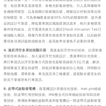
境，包括實車及道路場景、各種光影氣候變化、行人及障礙物等
各種物理模型，以及相關介面模擬訊號，模擬設計控制演算法與
控制模型..等，可為車輛業者節省30%-50%的開發時間、提升產
品的設計可靠度，降低實車測試風險跟測試成本，執行多種環境
條件排列組合，且可透過失效注入測試(Fault Intrusion Test)
後端輸入雜訊，模擬汽車若遇失效或異常會如何反應，以紀錄與
重現各項測試協助偵錯改良，提高效率並避免不必要的浪費。
4.
遠距浮空多屏抬頭顯示器
：透過遠距浮空HUD技術、以雷射微
投影技術為核心，加入遠距浮空光路設計，透過專利分光技術，
將行車資訊以浮空影像方式投射在駕駛視線前方2公尺處，解決
眼睛看遠又看近的疲勞，與低頭看儀表板的分心危險；同時顯示
導航地圖、環車影像、車況資訊等三種畫面，讓駕駛在最安全的
狀況下掌握所有行車資訊。
5.
皮帶式啟動發電機
：藉電機設計與最佳化技術、Hair pin繞線
技術、防皮帶打滑控制技術、IPM整合式功率模組技術等四項研
發技術，將傳統車輛的啟動馬達和發電機以一顆皮帶式啟動發電