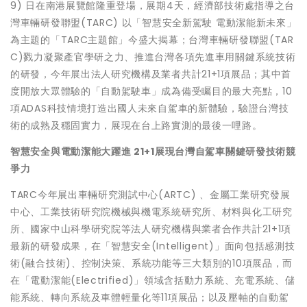
9) 日在南港展覽館隆重登場，展期4天，經濟部技術處指導之台
灣車輛研發聯盟(TARC) 以「智慧安全新駕駛 電動潔能新未來」
為主題的「TARC主題館」今盛大揭幕；台灣車輛研發聯盟(TAR
C)戮力凝聚產官學研之力、推進台灣各項先進車用關鍵系統技術
的研發，今年展出法人研究機構及業者共計21+1項展品；其中首
度開放大眾體驗的「自動駕駛車」成為備受矚目的最大亮點，10
項ADAS科技情境打造出國人未來自駕車的新體驗，驗證台灣技
術的成熟及穩固實力，展現在台上路實測的最後一哩路。
智慧安全與電動潔能大躍進 21+1展現台灣自駕車關鍵研發技術競
爭力
TARC今年展出車輛研究測試中心(ARTC) 、金屬工業研究發展
中心、工業技術研究院機械與機電系統研究所、材料與化工研究
所、國家中山科學研究院等法人研究機構與業者合作共計21+1項
最新的研發成果，在「智慧安全(Intelligent)」面向包括感測技
術(融合技術)、控制決策、系統功能等三大類別的10項展品，而
在「電動潔能(Electrified)」領域含括動力系統、充電系統、儲
能系統、轉向系統及車體輕量化等11項展品；以及壓軸的自動駕