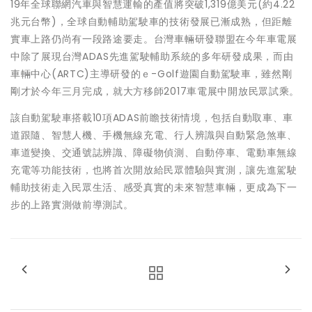
19年全球聯網汽車與智慧運輸的產值將突破1,319億美元(約4.22
兆元台幣)，全球自動輔助駕駛車的技術發展已漸成熟，但距離
實車上路仍尚有一段路途要走。台灣車輛研發聯盟在今年車電展
中除了展現台灣ADAS先進駕駛輔助系統的多年研發成果，而由
車輛中心(ARTC)主導研發的ｅ-Golf遊園自動駕駛車，雖然剛
剛才於今年三月完成，就大方移師2017車電展中開放民眾試乘。
該自動駕駛車搭載10項ADAS前瞻技術情境，包括自動取車、車
道跟隨、智慧人機、手機無線充電、行人辨識與自動緊急煞車、
車道變換、交通號誌辨識、障礙物偵測、自動停車、電動車無線
充電等功能技術，也將首次開放給民眾體驗與實測，讓先進駕駛
輔助技術走入民眾生活、感受真實的未來智慧車輛，更成為下一
步的上路實測做前導測試。