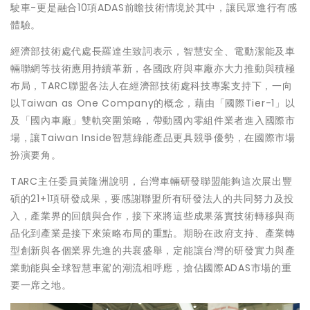
駛車-更是融合10項ADAS前瞻技術情境於其中，讓民眾進行有感
體驗。
經濟部技術處代處長羅達生致詞表示，智慧安全、電動潔能及車
輛聯網等技術應用持續革新，各國政府與車廠亦大力推動與積極
布局，TARC聯盟各法人在經濟部技術處科技專案支持下，一向
以Taiwan as One Company的概念，藉由「國際Tier-1」以
及「國內車廠」雙軌突圍策略，帶動國內零組件業者進入國際市
場，讓Taiwan Inside智慧綠能產品更具競爭優勢，在國際市場
扮演要角。
TARC主任委員黃隆洲說明，台灣車輛研發聯盟能夠這次展出豐
碩的21+1項研發成果，要感謝聯盟所有研發法人的共同努力及投
入，產業界的回饋與合作，接下來將這些成果落實技術轉移與商
品化到產業是接下來策略布局的重點。期盼在政府支持、產業轉
型創新與各個業界先進的共襄盛舉，定能讓台灣的研發實力與產
業動能與全球智慧車駕的潮流相呼應，搶佔國際ADAS市場的重
要一席之地。