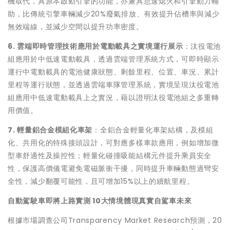
機取代，具原本啟動引擎的功能，亦兼具怠速熄火和引擎動力輔
助，比傳統引擎車輛減少20%廢氣排放、有效提升佔槽率與減少
無效端線，並減少空間以提升功率密度。
6.
雲端即時管理技術應用於電動載具之實境運行展示
：汰役電池
組應用於中低速電動載具，透過雲端管理系統方式，可即時顯示
運行中電動載具的電池健康狀態、剩餘里程、位置、車況、累計
里程等運行狀態，並透過雲端車隊管理系統，實境呈現汰役電池
組應用中低速電動載具上之實況，藉以證明汰役電池組之多重轉
用價值。
7.
輕量鋁合金模組化車架
：全鋁合金輕量化車架結構，及模組
化、共用化的特殊接頭設計，可對應多樣車款應用，例如增加微
型車舒適性及操控性；輕量化碰撞吸能結構元件提升乘員安全
性，保護高價儀電避免電磁脈衝干擾，同時提升車輛動態過彎安
全性，減少翻覆可能性，且可增加15%以上的續航里程。
自動駕駛車即將上路實測 10大情境體現真實自駕車未來
根據市場調查公司Transparency Market Research預測，20