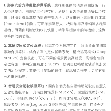
1.
影像式前方
障礙物辨識系統
：囊括影像動態偵測範圍技術、行
人偵測技術、機腳踏車偵測技術、適應性參數更新技術等四項技
術，以攝影機為基礎的影像辨識方法，能在車輛上實現即時運算
(Real-time)偵測，可正確辨識行人、機腳踏車及車輛等多種障
礙物，而藉由判斷移動物的快慢，精準掌握煞車的時機點，達到
即時停煞的功能。
2.
車輛協同式定位系統
：提高定位系統穩定性，經由多重感測資
訊融合演算法，結合多重的定位輔助系統，構成協同模式(Coop
erative) 定位技術，可在不同的場景提供高精度、高穩定性的
定位資訊，車輛定位精度 ≦ 30cm，提供自動輔助駕駛系統所需
要的定位需求，並提供可變動的最佳化資訊融合權重，更能有效
分析車輛動態。
3.
智慧安全駕駛模擬系統
：
國內首個完整自動輔助駕駛的智慧安
全駕駛模擬平台，具備虛擬場景(PreScan)、感測器模型(PreS
can)、車輛物理模型(Carsim)、即時運算環境(OPAL-RT)、
駕駛者使用介面(Logitech G控制設備)等高階技術，打造全方
位駕駛模擬平台，可依需求重建自動輔助駕駛系統所需的測試情