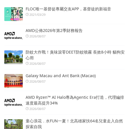
FLOC唯一基督徒專屬交友APP，基督徒的新福音
2021/03/29
AMD公佈2026年第2季財務報告
2026/08/07
防蚊大作戰！臭味滾零DEET防蚊噴霧 長效8小時 貓狗安
心用
2026/08/07
Galaxy Macau and Ant Bank (Macao)
2026/08/07
AMD Ryzen™ AI Halo專為Agentic Era打造，代理編排
速度最高提升34%
2026/08/07
童心浪花．水FUN一夏！北高雄家扶64名兒童走入自然
探索自我