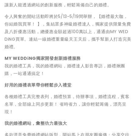
讓新人能透過網站的創新服務，輕鬆籌備自己的婚禮。
令人興奮的開站活動即將於5/13~5/19間舉辦，【婚禮最大咖，
你結婚我買單！ 】，集結眾多神級婚禮達人，獨家提供限量免費
及八折優惠活動，總優惠金額超過100萬以上，通通由MY WED
DiNG買單。連結一線婚禮重量級天王天后，攜手幫新人打造完美
婚禮。
MY WEDD
i
NG
獨家開發創新婚禮服務
我的婚禮工具，我的婚禮網站，婚禮達人影音專訪，婚禮揪團
購，一站通通搞定！
好
用的婚禮表單帶你輕鬆步入禮堂
各種婚禮工具完整表列，婚禮預算，待辦事項，婚禮流程，賓客
名單，全部線上同步更新！ 省時省力，讓你輕鬆籌備，漂亮呈
現！
我的婚禮網站，彙整功力
最強
大
多款漂亮免費婚禮網站版型，開站馬上在朋友圈瘋傳；分享交往