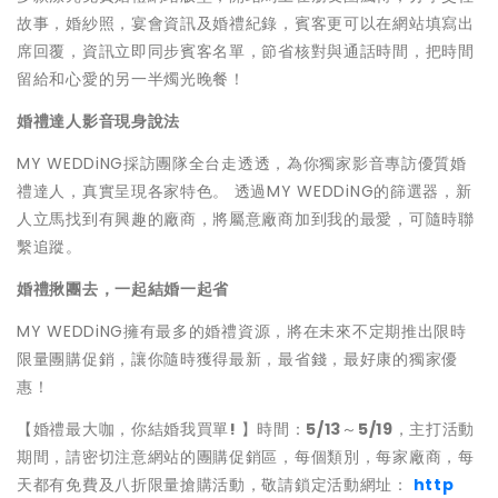
故事，婚紗照，宴會資訊及婚禮紀錄，賓客更可以在網站填寫出
席回覆，資訊立即同步賓客名單，節省核對與通話時間，把時間
留給和心愛的另一半燭光晚餐！
婚禮達人
影
音
現
身說法
MY WEDDiNG採訪團隊全台走透透，為你獨家影音專訪優質婚
禮達人，真實呈現各家特色。 透過MY WEDDiNG的篩選器，新
人立馬找到有興趣的廠商，將屬意廠商加到我的最愛，可隨時聯
繫追蹤。
婚禮揪團去，一
起結婚
一
起省
MY WEDDiNG擁有最多的婚禮資源，將在未來不定期推出限時
限量團購促銷，讓你隨時獲得最新，最省錢，最好康的獨家優
惠！
【婚禮最大咖，你結婚我買單
!
】時間：
5/
13
～
5/1
9
，主打活動
期間，請密切注意網站的團購促銷區，每個類別，每家廠商，每
天都有免費及八折限量搶購活動，敬請鎖定活動網址：
http