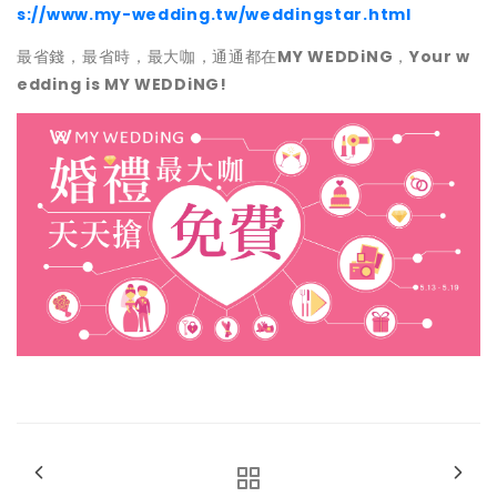
s://www.my-wedding.tw/weddingstar.html
最省錢，最省時，最大咖，通通都在
MY WEDDiNG
，
Your w
edding is MY WEDDiNG!