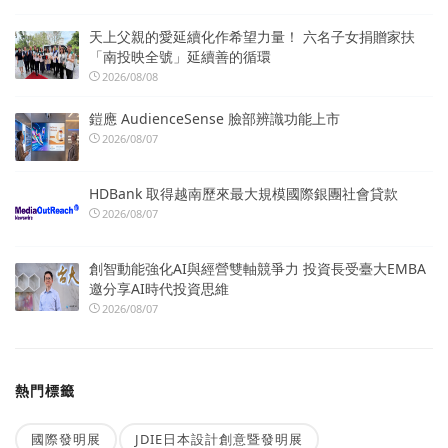
天上父親的愛延續化作希望力量！ 六名子女捐贈家扶
「南投映全號」延續善的循環
2026/08/08
鎧應 AudienceSense 臉部辨識功能上市
2026/08/07
HDBank 取得越南歷來最大規模國際銀團社會貸款
2026/08/07
創智動能強化AI與經營雙軸競爭力 投資長受臺大EMBA
邀分享AI時代投資思維
2026/08/07
熱門標籤
國際發明展
JDIE日本設計創意暨發明展