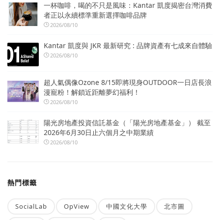
一杯咖啡，喝的不只是風味：Kantar 凱度揭密台灣消費
者正以永續標準重新選擇咖啡品牌
2026/08/10
Kantar 凱度與 JKR 最新研究 : 品牌資產有七成來自體驗
2026/08/10
超人氣偶像Ozone 8/15即將現身OUTDOOR一日店長浪
漫寵粉！解鎖近距離夢幻福利！
2026/08/10
陽光房地產投資信託基金（「陽光房地產基金」） 截至
2026年6月30日止六個月之中期業績
2026/08/10
熱門標籤
SocialLab
OpView
中國文化大學
北市圖