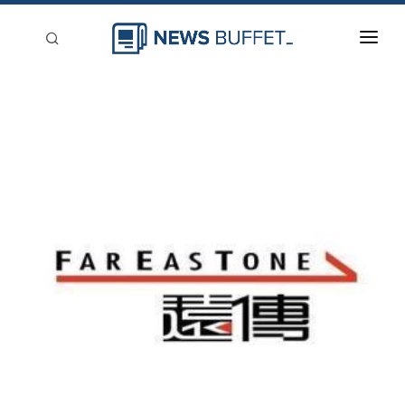
回到首頁
新聞稿分類
登入
刊登