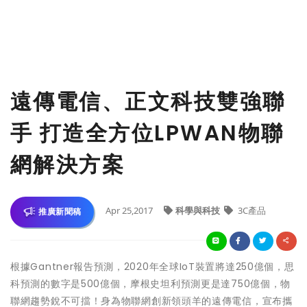
遠傳電信、正文科技雙強聯
手 打造全方位LPWAN物聯
網解決方案
Apr 25,2017
科學與科技
3C產品
推廣新聞稿
根據Gantner報告預測，2020年全球IoT裝置將達250億個，思
科預測的數字是500億個，摩根史坦利預測更是達750億個，物
聯網趨勢銳不可擋！
身為物聯網創新領頭羊的遠傳電信，宣布攜