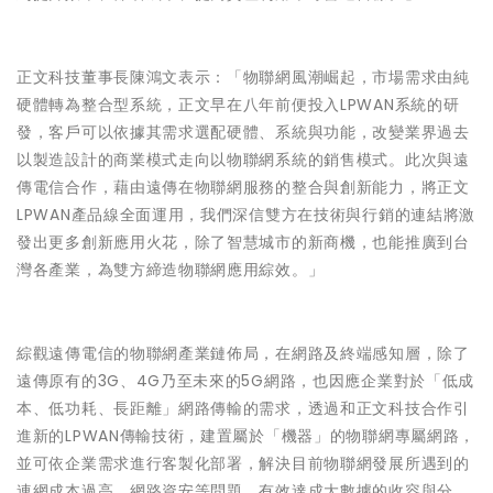
正文科技董事長陳鴻文表示：「物聯網風潮崛起，市場需求由純
硬體轉為整合型系統，正文早在八年前便投入LPWAN系統的研
發，客戶可以依據其需求選配硬體、系統與功能，改變業界過去
以製造設計的商業模式走向以物聯網系統的銷售模式。此次與遠
傳電信合作，藉由遠傳在物聯網服務的整合與創新能力，將正文
LPWAN產品線全面運用，我們深信雙方在技術與行銷的連結將激
發出更多創新應用火花，除了智慧城市的新商機，也能推廣到台
灣各產業，為雙方締造物聯網應用綜效。」
綜觀遠傳電信的物聯網產業鏈佈局，在
網路及終端感知層
，除了
遠傳原有的3G、4G乃至未來的5G網路，也因應企業對於「低成
本、低功耗、長距離」網路傳輸的需求，透過和正文科技合作引
進新的LPWAN傳輸技術，建置屬於「機器」的物聯網專屬網路，
並可依企業需求進行客製化部署，解決目前物聯網發展所遇到的
連網成本過高、網路資安等問題，有效達成大數據的收容與分