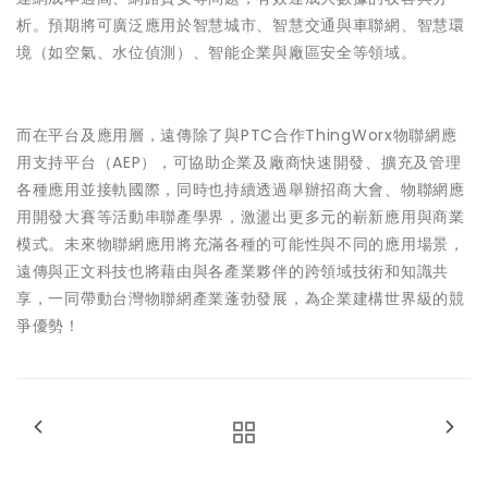
析。預期將可廣泛應用於智慧城市、智慧交通與車聯網、智慧環
境（如空氣、水位偵測）、智能企業與廠區安全等領域。
而在
平台及應用層
，遠傳除了與PTC合作ThingWorx物聯網應
用支持平台（AEP），可協助企業及廠商快速開發、擴充及管理
各種應用並接軌國際，同時也持續透過舉辦招商大會、物聯網應
用開發大賽等活動串聯產學界，激盪出更多元的嶄新應用與商業
模式。未來物聯網應用將充滿各種的可能性與不同的應用場景，
遠傳與正文科技也將藉由與各產業夥伴的跨領域技術和知識共
享，一同帶動台灣物聯網產業蓬勃發展，為企業建構世界級的競
爭優勢！