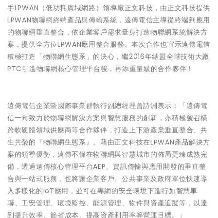
手LPWAN（低功耗廣域網路）領導廠正文科技，由正文科技提供
LPWAN物聯網終端產品與傳輸系統，遠傳電信主導從終端到應用
的物聯網垂直整合，依企業客戶需求量身打造物聯網系統解決方
案，提供全方位LPWAN應用整合服務
。本次合作也宣示遠傳電信
積極打造「物聯網生態系」的決心，繼2016年結盟全球技術大廠
PTC引進物聯網核心管理平台後，再添重量級的合作夥伴！
遠傳電信企業暨國際事業群執行副總經理曾詩淵表示：「遠傳電
信一向致力於物聯網解決方案與智慧服務的創新，亦積極號召橫
跨軟硬體領域供應商等合作夥伴，打造上下游產業垂直整合、共
生共榮的『物聯網生態系』。藉由正文科技在LPWAN產品解決方
案的領導優勢，遠傳不僅在物聯網與智慧城市的佈局更臻成熟完
備，透過遠傳核心管理平台AEP、資訊傳輸與應用開發的垂直整
合與一站式服務，也將讓企業客戶、公共事業及政府單位快速導
入多樣化的IoT應用，並可在專網的安全環境下進行如智慧車
聯、工安管理、環境監控、能源管理、物件與資產追蹤等，以達
到提升效率、節省成本、提高資產利用率等營運目標。」