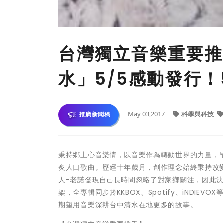
台灣獨立音樂重要推
水」5/5感動發行！
May 03,2017
科學與科技
推廣新聞稿
秉持鄉土心音樂情，以音樂作為轉動世界的力量，
炙人口歌曲。歷經十年歲月，創作理念始終秉持改
人-老諾發現自己長時間忽略了對家鄉關注，因此決
架，全專輯同步於KKBOX、Spotify、iNDI
期望用音樂深耕台中清水在地更多的故事。