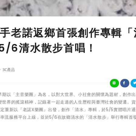
手老諾返鄉首張創作專輯「
5/6清水散步首唱！
3C產品
早期以「主音樂團」為名，以對大世界、小社會的關懷為題材，創作
變世界的搖滾精神，記錄著一起走過的人生歷程與臺灣社會的變遷。
定重新以『老諾X樂團』出發，創作「清水」專輯，於5/5實體唱片
EVOX等串流服務平台上線，並於5/6在故鄉清水的「清水散步」舉行專輯首