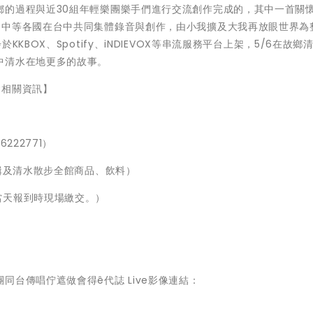
鄉的過程與近30組年輕樂團樂手們進行交流創作完成的，其中一首關
、中等各國在台中共同集體錄音與創作，由小我擴及大我再放眼世界為
KBOX、Spotify、iNDIEVOX等串流服務平台上架，5/6在故鄉
中清水在地更多的故事。
會相關資訊】
222771）
專輯及清水散步全館商品、飲料）
費用可當天報到時現場繳交。）
台傳唱佇遮做會得ê代誌 Live影像連結：