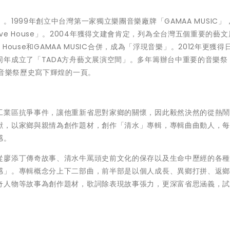
1999年創立中台灣第一家獨立樂團音樂廠牌「GAMAA MUSIC」
諾Live House」。2004年獲得文建會肯定，列為全台灣五個重要的藝
House和GAMAA MUSIC合併，成為「浮現音樂」。2012年更獲得
年成立了「TADA方舟藝文展演空間」。多年籌辦台中重要的音樂祭
灣音樂祭歷史寫下輝煌的一頁。
工業區抗爭事件，讓他重新省思對家鄉的關懷，因此毅然決然的從熱
獻，以家鄉與親情為創作題材，創作「清水」專輯，專輯曲曲動人，
感。
從廖添丁傳奇故事、清水牛罵頭史前文化的保存以及生命中歷經的各
感」。專輯概念分上下二部曲，前半部是以個人成長、異鄉打拼、返
奇人物等故事為創作題材，歌詞除表現故事張力，更深富省思涵義，