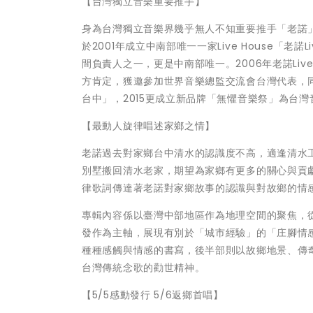
【台灣獨立音樂重要推手】
身為台灣獨立音樂界幾乎無人不知重要推手「老諾」。
於2001年成立中南部唯一一家Live House「老
間負責人之一，更是中南部唯一。2006年老諾Live 
方肯定，獲邀參加世界音樂總監交流會台灣代表，同
台中」，2015更成立新品牌「無懼音樂祭」為台
【最動人旋律唱述家鄉之情】
老諾過去對家鄉台中清水的認識度不高，適逢清水
別墅搬回清水老家，期望為家鄉有更多的關心與貢
律歌詞傳達著老諾對家鄉故事的認識與對故鄉的情
專輯內容係以臺灣中部地區作為地理空間的聚焦，
發作為主軸，展現有別於「城市經驗」的「庄腳情
種種感觸與情感的書寫，後半部則以故鄉地景、傳
台灣傳統念歌的勸世精神。
【5/5感動發行 5/6返鄉首唱】