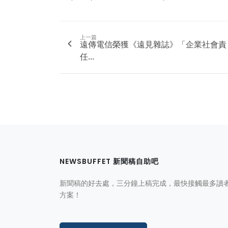
上一篇
遠傳電信榮獲《遠見雜誌》「企業社會責
任...
NEWSBUFFET 新聞稿自助吧
新聞稿的好去處，三分鐘上稿完成，最快接觸最多讀
方案！