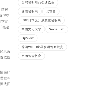
台灣發明商品促進協會
，隨後
國際發明展
北市圖
文展演空
JDIE日本設計創意暨發明展
日本官
「搖滾
中國文化大學
SocialLab
OpView
韓國WICO世界發明創新競賽
鬧的東海
百瀚智能教育
每首歌旋
種情感抒
鄉過程等
試圖找回