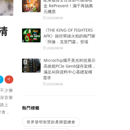
盒 RePresent！滿千再抽萬
元機票
2026/08/06
清
《THE KING OF FIGHTERS
AFK》操控翠綠火焰的格鬥家
「阿修．克里門森」登場
2026/08/06
Microchip攜手美光科技展示
高效能PCIe Gen6儲存架構，
滿足AI與資料中心基礎架構
需求
2026/08/06
出不少膾
資深音樂
通路上
熱門標籤
發會，
世界發明智慧財產聯盟總會