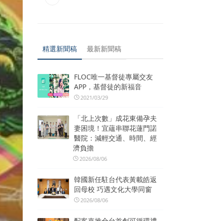
精選新聞稿
最新新聞稿
FLOC唯一基督徒專屬交友
APP，基督徒的新福音
2021/03/29
「北上次數」成花東備孕夫
妻困境！宜蘊串聯花蓮門諾
醫院：減輕交通、時間、經
濟負擔
2026/08/06
韓國新任駐台代表黃載皓返
回母校 巧遇文化大學同窗
2026/08/06
配客嘉推全台首創可循環禮