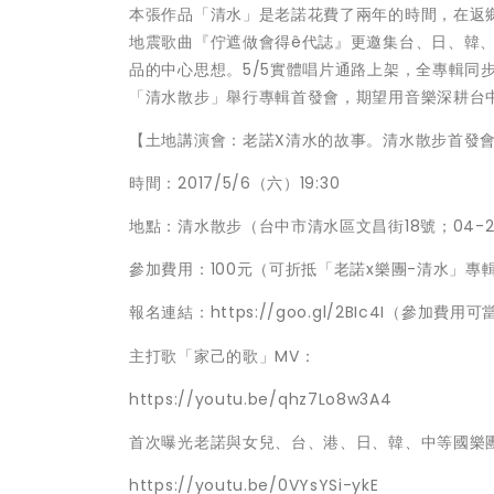
本張作品「清水」是老諾花費了兩年的時間，在返
地震歌曲『佇遮做會得ê代誌』更邀集台、日、韓
品的中心思想。5/5實體唱片通路上架，全專輯同步於K
「清水散步」舉行專輯首發會，期望用音樂深耕台
【土地講演會：老諾X清水的故事。清水散步首發
時間：2017/5/6（六）19:30
地點：清水散步（台中市清水區文昌街18號；04-26
參加費用：100元（可折抵「老諾x樂團-清水」
報名連結：https://goo.gl/2BIc4I（參加
主打歌「家己的歌」MV：
https://youtu.be/qhz7Lo8w3A4
首次曝光老諾與女兒、台、港、日、韓、中等國樂團同
https://youtu.be/0VYsYSi-ykE