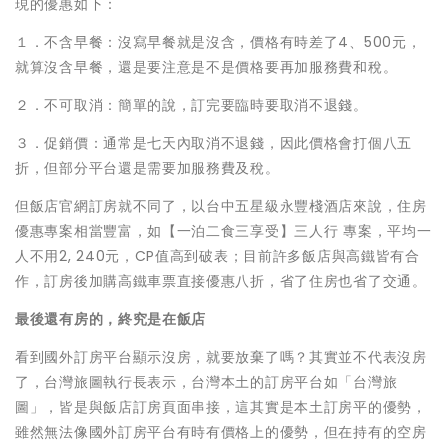
現的優惠如下：
１．不含早餐：沒寫早餐就是沒含，價格有時差了4、500元，
就算沒含早餐，還是要注意是不是價格要再加服務費和稅。
２．不可取消：簡單的說，訂完要臨時要取消不退錢。
３．促銷價：通常是七天內取消不退錢，因此價格會打個八五
折，但部分平台還是需要加服務費及稅。
但飯店官網訂房就不同了，以台中五星級永豐棧酒店來說，住房
優惠專案相當豐富，如【一泊二食三享受】三人行 專案，平均一
人不用2, 240元，CP值高到破表；目前許多飯店與高鐵皆有合
作，訂房後加購高鐵車票直接優惠八折，省了住房也省了交通。
最後還有房的，終究是在飯店
看到國外訂房平台顯示沒房，就要放棄了嗎？其實並不代表沒房
了，台灣旅圖執行長表示，台灣本土的訂房平台如「台灣旅
圖」，皆是與飯店訂房頁面串接，這其實是本土訂房平的優勢，
雖然無法像國外訂房平台有時有價格上的優勢，但在持有的空房