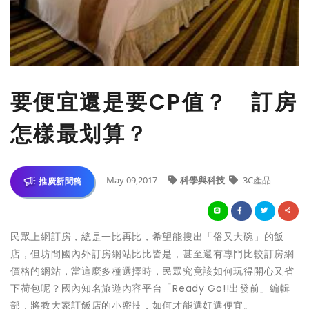
要便宜還是要CP值？ 訂房
怎樣最划算？
May 09,2017
科學與科技
3C產品
推廣新聞稿
民眾上網訂房，總是一比再比，希望能搜出「俗又大碗」的飯
店，但坊間國內外訂房網站比比皆是，甚至還有專門比較訂房網
價格的網站，當這麼多種選擇時，民眾究竟該如何玩得開心又省
下荷包呢？國內知名旅遊內容平台「Ready Go!!出發前」編輯
部，將教大家訂飯店的小密技，如何才能選好選便宜。