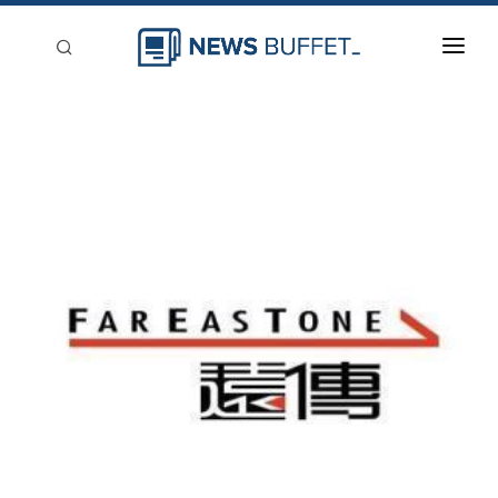
回到首頁
新聞稿分類
登入
刊登