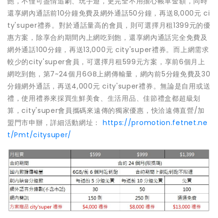
飽，不僅可盡情追劇、玩手遊，更完全不用擔心帳單金額，同時
還享網內通話前10分鐘免費及網外通話50分鐘，再送8,000元 ci
ty'super禮券。對於通話量高的會員，則可選擇月租1399元的優
惠方案，除享合約期間內上網吃到飽，還享網內通話完全免費及
網外通話100分鐘，再送13,000元 city'super禮券。而上網需求
較少的city'super會員，可選擇月租599元方案，享前6個月上
網吃到飽，第7~24個月6GB上網傳輸量，網內前5分鐘免費及30
分鐘網外通話，再送4,000元 city'super禮券。無論是自用或送
禮，使用禮券來採買生鮮美食、生活用品、佳節禮盒都超級划
算，city'super會員攜碼來遠傳的獨家優惠，快洽遠傳直營/加
盟門市申辦，詳細活動網址：
https://promotion.fetnet.ne
t/Pmt/citysuper/