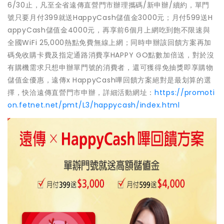
6/30止，凡至全省遠傳直營門市辦理攜碼/新申辦/續約，單門
號只要月付399就送HappyCash儲值金3000元；月付599送H
appyCash儲值金4000元，再享前6個月上網吃到飽不限速與
全國WiFi 25,000熱點免費無線上網；同時申辦該回饋方案再加
碼免收購卡費及指定通路消費享HAPPY GO點數加倍送，對於沒
有購機需求只想申辦單門號的消費者，還可獲得免抽獎即享購物
儲值金優惠，遠傳x HappyCash嗶回饋方案絕對是最划算的選
擇，快洽遠傳直營門市申辦，詳細活動網址：
https://promoti
on.fetnet.net/pmt/L3/happycash/index.html