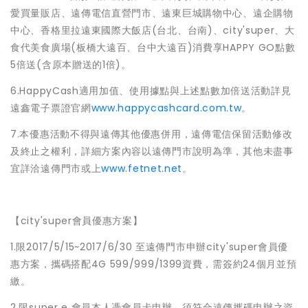
愛買量販店、遠傳電信直營門市、遠東巨城購物中心、遠企購物
中心、香格里拉遠東國際大飯店(台北、台南)、city'super、大
食代美食廣場(板橋大遠百、台中大遠百)消費享HAPPY GO點數
5倍送(含原本贈送的1倍)。
6.HappyCash適用加值、使用據點與上述點數加倍送活動詳見
遠鑫電子票證官網
www.happycashcard.com.tw
。
7.本優惠活動不得與遠傳其他優惠併用，遠傳電信保留活動修改
及終止之權利，詳細方案內容以遠傳門市說明為準，其他未盡事
宜詳洽遠傳門市或上
www.fetnet.net
。
【city'super會員優惠方案】
1.限2017/5/15~2017/6/30 至遠傳門市申辦city'super會員優
惠方案，攜碼搭配4G 599/999/1399資費，需簽約24個月並預
繳。
2.限super e 會員本人憑會員卡申辦，須符合遠傳攜碼申辦之資