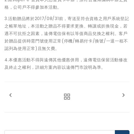
格，公司戶不得參加本活動。
3.活動贈品將於2017/08/31前，寄送至符合資格之用戶系統登記
之帳單地址，本活動之贈品不得要求更換、轉讓或折換現金，若
遇不可抗拒之因素，遠傳電信保有以等值商品兌換之權利。客戶
於贈品提供時需門號使用正常(停機/轉易付卡/換號/一退一租不
認列為使用正常)且無欠費。
4.本優惠活動不得與遠傳其他優惠併用，遠傳電信保留活動修改
及終止之權利，詳細方案內容以遠傳門市說明為準。