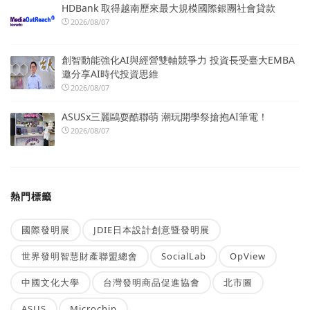
HDBank 取得越南歷來最大規模國際銀團社會貸款
2026/08/07
創智動能強化AI與經營雙軸競爭力 投資長受臺大EMBA
邀分享AI時代投資思維
2026/08/07
ASUSx三麗鷗耍酷聯萌 潮玩開學祭搶抱AI筆電！
2026/08/07
熱門標籤
國際發明展
JDIE日本設計創意暨發明展
世界發明智慧財產聯盟總會
SocialLab
OpView
中國文化大學
台灣發明商品促進協會
北市圖
ASUS
Microchip