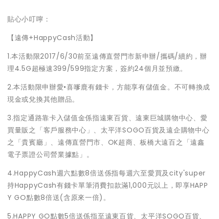
貼心小叮嚀：
【遠傳+HappyCash活動】
1.本活動限2017/6/30前至遠傳直營門市新申辦/攜碼/續約，辦
理4.5G超極速399/599指定方案，簽約24個月並預繳。
2.本活動限申辦愛•喜嗲鹿有錢卡，方能享有儲值金。不可轉換成
現金或兌換其他贈品。
3.指定通路靠卡入儲值金係指遠東百貨、遠東巨城購物中心、愛
買量販之「客戶服務中心」、太平洋SOGO百貨及遠企購物中心
之「貴賓廳」、遠傳直營門市、OK超商、板橋大遠百之「遠鑫
電子票證公司營業據點」。
4.HappyCash週六點數8倍送係指每週六至愛買及city'super
持HappyCash有錢卡單筆消費扣款滿1,000元以上，即享HAPP
Y GO點數8倍送(含原來一倍)。
5.HAPPY GO點數5倍送係指至遠東百貨、太平洋SOGO百貨、