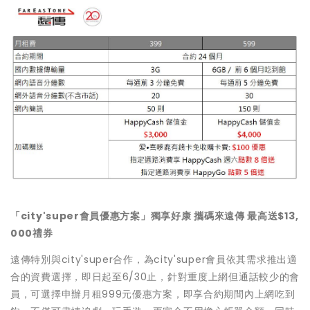
「city'super會員優惠方案」獨享好康 攜碼來遠傳 最高送$13,
000禮券
遠傳特別與city'super合作，為city'super會員依其需求推出適
合的資費選擇，即日起至6/30止，針對重度上網但通話較少的會
員，可選擇申辦月租999元優惠方案，即享合約期間內上網吃到