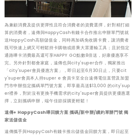
為兼顧消費及提供更彈性且符合消費者的資費選擇，針對精打細
算的消費者，遠傳與HappyCash有錢卡合作推出申辦單門號就
送HappyCash高額儲值金，同時再加碼免收購卡費，讓消費者
既可快速上網又可輕鬆持卡購物或搭乘大眾運輸工具；且於指定
通路嗶卡消費最高還可享HAPPY GO點數8倍送，好康優惠享不
完。另外針對都會家庭，遠傳也與city'super合作，獨家推出
「city'super會員優惠方案」，即日起至6月30日止，只要cit
y'super會員本人持super e 會員卡至全台遠傳電信直營及加盟
門市申辦指定攜碼單門號方案，即享最高送$13,000 的city'sup
er禮券，對於沒有更換手機需求的city'super會員提供更優惠選
擇，立刻攜碼申辦，端午佳節採購更輕鬆！
遠傳+ HappyCash嗶回饋方案 攜碼/新申辦/續約單辦門號 獨
家送儲值金
遠傳攜手與HappyCash有錢卡推出儲值金回饋方案，即日起至