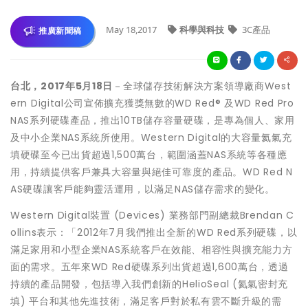
May 18,2017
科學與科技
3C產品
推廣新聞稿
台北，
2017
年
5
月
18
日
－全球儲存技術解決方案領導廠商West
ern Digital公司宣佈擴充獲獎無數的WD Red® 及WD Red Pro
NAS系列硬碟產品，推出10TB儲存容量硬碟，是專為個人、家用
及中小企業NAS系統所使用。Western Digital的大容量氦氣充
填硬碟至今已出貨超過1,500萬台，範圍涵蓋NAS系統等各種應
用，持續提供客戶兼具大容量與絕佳可靠度的產品。WD Red N
AS硬碟讓客戶能夠靈活運用，以滿足NAS儲存需求的變化。
Western Digital裝置 (Devices) 業務部門副總裁Brendan C
ollins表示：「2012年7月我們推出全新的WD Red系列硬碟，以
滿足家用和小型企業NAS系統客戶在效能、相容性與擴充能力方
面的需求。五年來WD Red硬碟系列出貨超過1,600萬台，透過
持續的產品開發，包括導入我們創新的HelioSeal (氦氣密封充
填) 平台和其他先進技術，滿足客戶對於私有雲不斷升級的需