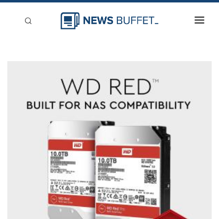
回到首頁
新聞稿分類
登入
刊登