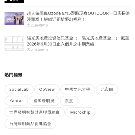
超人氣偶像Ozone 8/15即將現身OUTDOOR一日店長浪
漫寵粉！解鎖近距離夢幻福利！
2026/08/10
陽光房地產投資信託基金（「陽光房地產基金」） 截至
2026年6月30日止六個月之中期業績
2026/08/10
熱門標籤
SocialLab
OpView
中國文化大學
北市圖
Kantar
國際發明展
凱度
世界發明智慧財產聯盟總會
Microchip
台灣發明商品促進協會