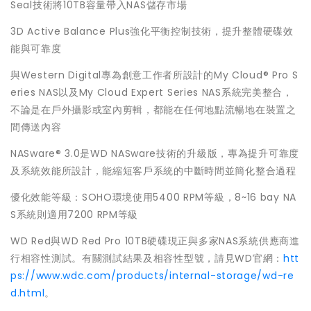
Seal技術將10TB容量帶入NAS儲存市場
3D Active Balance Plus強化平衡控制技術，提升整體硬碟效
能與可靠度
與Western Digital專為創意工作者所設計的My Cloud® Pro S
eries NAS以及My Cloud Expert Series NAS系統完美整合，
不論是在戶外攝影或室內剪輯，都能在任何地點流暢地在裝置之
間傳送內容
NASware® 3.0是WD NASware技術的升級版，專為提升可靠度
及系統效能所設計，能縮短客戶系統的中斷時間並簡化整合過程
優化效能等級：SOHO環境使用5400 RPM等級，8~16 bay NA
S系統則適用7200 RPM等級
WD Red與WD Red Pro 10TB硬碟現正與多家NAS系統供應商進
行相容性測試。有關測試結果及相容性型號，請見WD官網：
htt
ps://www.wdc.com/products/internal-storage/wd-re
d.html
。