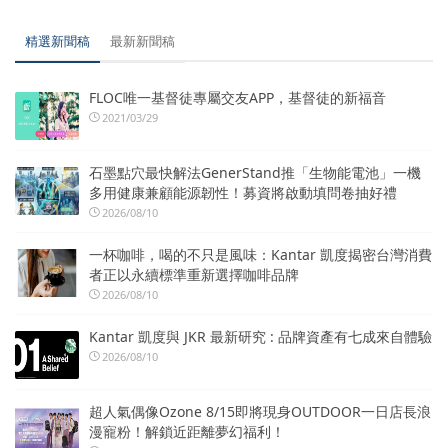
精選新聞稿
最新新聞稿
FLOC唯一基督徒專屬交友APP，基督徒的新福音
2021/03/29
石墨點穴最快解法GenerStand推「生物能電池」一機
多用健康兼顧能源韌性！募資將啟動填問卷抽好禮
2026/08/10
一杯咖啡，喝的不只是風味：Kantar 凱度揭密台灣消費
者正以永續標準重新選擇咖啡品牌
2026/08/10
Kantar 凱度與 JKR 最新研究 : 品牌資產有七成來自體驗
2026/08/10
超人氣偶像Ozone 8/15即將現身OUTDOOR一日店長浪
漫寵粉！解鎖近距離夢幻福利！