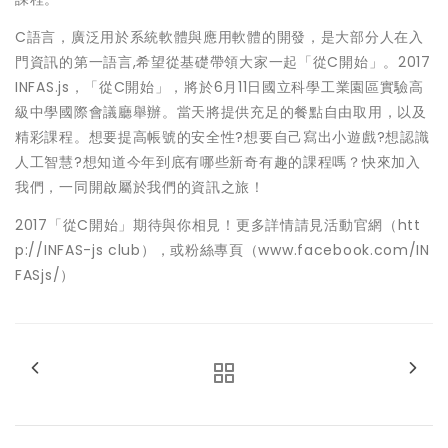
C語言，廣泛用於系統軟體與應用軟體的開發，是大部分人在入
門資訊的第一語言,希望從基礎帶領大家一起「從C開始」。2017
INFAS.js，「從C開始」，將於6月11日國立科學工業園區實驗高
級中學國際會議廳舉辦。當天將提供充足的餐點自由取用，以及
精彩課程。想要提高帳號的安全性?想要自己寫出小遊戲?想認識
人工智慧?想知道今年到底有哪些新奇有趣的課程嗎？快來加入
我們，一同開啟屬於我們的資訊之旅！
2017「從C開始」期待與你相見！更多詳情請見活動官網（htt
p://INFAS-js club），或粉絲專頁（www.facebook.com/IN
FASjs/）