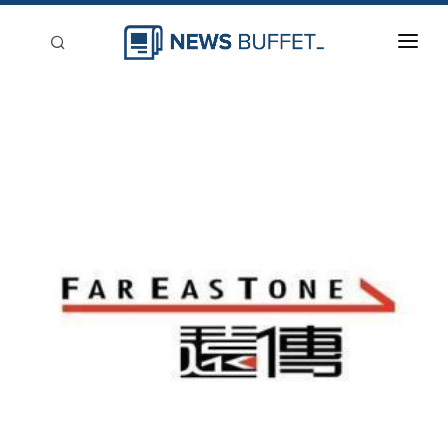
回到首頁
新聞稿分類
登入
刊登