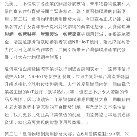
兆美元，不僅成了各產業的關鍵發展技術，未來物聯網也將和大
眾的食衣住行育樂等面向緊密相連。為了廣召物聯網的創新應
用，第二屆「遠傳物聯網應用開發大賽」今日宣布正式起跑，召
集各方好手及青年學子提出對物聯網的商業化想像，
大賽聚焦
車
聯網
、
智慧醫療
、
智慧製造
、
智慧家庭
等應用領域，並提高總獎
金、增設通訊獎項鼓勵參賽者實踐
NB-IoT
應用
，藉此挖掘具潛
力的明日之星與合作夥伴，共同引領未來台灣物聯網產業的發
展，壯大在地物聯網生態系！
遠傳電信企業暨國際事業群執行副總曾詩淵表示：「遠傳電信持
續投入5G、NB-IoT等新技術發展，並致力於帶領台灣產業轉型
升級以接軌全球數位物聯商機。去年首度舉辦國內第一個由電信
業者主辦的IoT競賽，獲得熱烈回響，也挖掘不少令人驚豔的作
品及團隊，因此連續第二年舉辦物聯網應用開發大賽，期盼藉由
本屆大賽過程中更完整的平台開發訓練、專業諮詢與市場性檢
驗，找到更多元化且具商業價值的創意，由遠傳協助串連資通訊
資源，轉化為可實現的智慧應用與商機。」
第二屆「遠傳物聯網應用開發大賽」在6月份將巡迴北中南、深