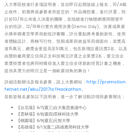
入大專院校進行多場說明會，並自即日起開放線上報名，10/4截
止收件。初賽將就參賽者所提交的「作品構想書」進行評選，預
計於10/16公布進入決選的團隊，並陸續進行物聯網應用開發平
台的培訓，12/19舉行實作應用決賽(Demo Day)。決賽成果展
示將串聯產官學界與創投評審團，評分重點將考量創新性、使用
者體驗設計、商轉可行性、預期成果與效益等四個面向，首獎高
達15萬元，總獎金更提高至51萬元，包含新增設通訊獎2名、以及
由贊助廠商愛立信與正文科技獨立評選之企業獎2名，愛立信企
業獎得獎者也將同時獲得進入愛立信全球新創培育計畫之機會，
提供具潛力的明日之星一個嶄露頭角的舞台！
詳細活動辦法及報名參賽，請上大賽網站：
http://promotion.
fetnet.net/ebu/2017IoTHackathon
。
並歡迎報名參加以下說明會，進一步了解活動詳情與參賽辦法：
【台北場】6/7(週三)台大集思會議中心
【雲林場】6/8(週四)雲林科技大學
【桃園場】6/9(週五)元智大學
【高雄場】6/13(週二)高雄應用科技大學