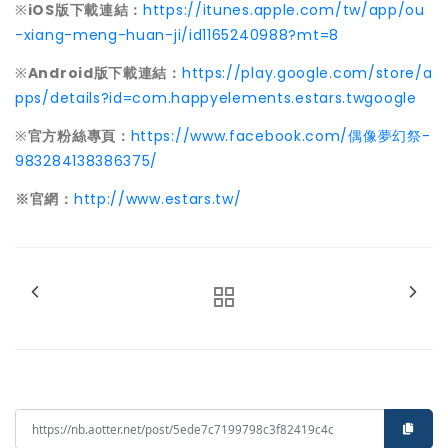
※
iOS
版下載連結：
https://itunes.apple.com/tw/app/ou
-xiang-meng-huan-ji/id1165240988?mt=8
※
Android
版下載連結：
https://play.google.com/store/a
pps/details?id=com.happyelements.estars.twgoogle
※
官方粉絲專頁：
https://www.facebook.com/偶像夢幻祭-
983284138386375/
※官網：
http://www.estars.tw/