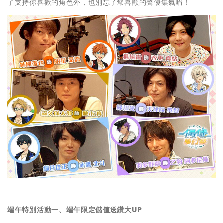
了支持你喜歡的角色外，也別忘了幫喜歡的聲優集氣唷！
端午特別活動一、端午限定儲值送鑽大UP