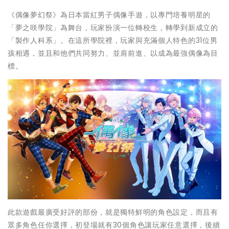
《偶像夢幻祭》為日本當紅男子偶像手遊，以專門培養明星的
「夢之咲學院」為舞台，玩家扮演一位轉校生，轉學到新成立的
「製作人科系」。在這所學院裡，玩家與充滿個人特色的31位男
孩相遇，並且和他們共同努力、並肩前進、以成為最強偶像為目
標。
此款遊戲最廣受好評的部份，就是獨特鮮明的角色設定，而且有
眾多角色任你選擇，初登場就有30個角色讓玩家任意選擇，後續