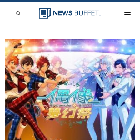
回到首頁
新聞稿分類
登入
刊登