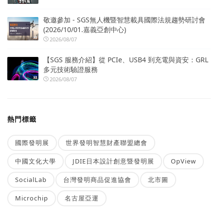
敬邀參加 - SGS無人機暨智慧載具國際法規趨勢研討會
(2026/10/01.嘉義亞創中心)
2026/08/07
【SGS 服務介紹】從 PCIe、USB4 到充電與資安：GRL
多元技術驗證服務
2026/08/07
熱門標籤
國際發明展
世界發明智慧財產聯盟總會
中國文化大學
JDIE日本設計創意暨發明展
OpView
SocialLab
台灣發明商品促進協會
北市圖
Microchip
名古屋亞運