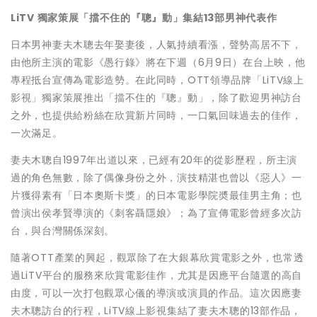
LiTV
獨家策展「擋不住的『聰』動」
集結
13
部男神代表作
日本男神妻夫木聰去年娶妻後，人氣持續看漲，聲勢高居不下，
由他所主演的電影《愚行錄》將在下週（6月9日）在台上映，他
專程抵台宣傳為電影造勢。在此同時，OTT領導品牌「LiTV線上
影視」獨家策展推出「擋不住的『聰』動」，除了歡迎男神訪台
之外，也提供給粉絲在欣賞新片同時，一口氣回味過去的佳作，
一次滿足。
妻夫木聰自1997年出道以來，已經有20年的從影歷程，所主演
過的角色無數，除了偶像身份之外，演技精湛也曾以《惡人》一
片獲得素有「日本奧斯卡獎」的日本電影學院奬最佳男主角；也
曾演出侯孝賢導演的《刺客聶隱娘》；為了宣傳電影曾經多次訪
台，與台灣關係深刻。
隨著OTT產業的興起，觀眾除了在大銀幕欣賞電影之外，也常透
過LiTV平台的服務來欣賞電影佳作，尤其是因應平台隨選的高自
由度，可以一次打包觀眾心儀的導演或演員的作品。這次因應妻
夫木聰訪台的行程，LiTV線上影視集結了妻夫木聰的13部作品，