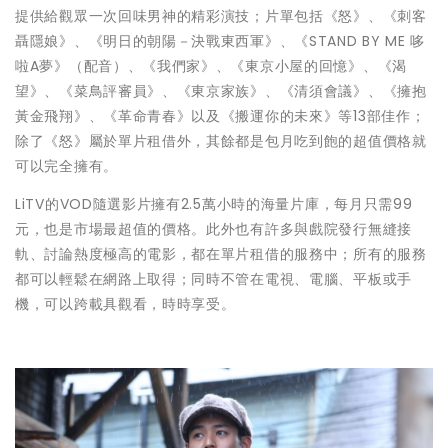
提供給觀眾一次回味男神的精彩演技；片單包括《怒》、《刺客
聶隱娘》、《明日的朝陽－決戰東西軍》、《STAND BY ME 哆
啦A夢》（配音）、《我們家》、《東京小屋的回憶》、《渴
望》、《菜鳥評審員》、《東京家族》、《清須會議》、《擁抱
黃金飛翔》、《革命青春》以及《搬運你的未來》等13部佳作；
除了《怒》屬於單片租借外，其餘都是包月吃到飽的超值價格就
可以完全擁有。
LiTV的VOD隨選影片擁有2.5萬小時的海量片庫，每月只需99
元，也是市場最超值的價格。此外也有許多與戲院發行無縫接
軌、討論熱度極高的電影，都在單片租借的服務中；所有的服務
都可以輕鬆在網路上取得；同時不管在電視、電腦、平板或手
機，可以跨載具觀看，時時享受。