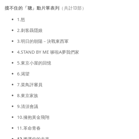
擋不住的「聰」動片單表列
（共計13部）
1.怒
2.刺客聶隱娘
3.明日的朝陽－決戰東西軍
4.STAND BY ME 哆啦A夢我們家
5.東京小屋的回憶
6.渴望
7.菜鳥評審員
8.東京家族
9.清須會議
10.擁抱黃金飛翔
11.革命青春
12.
搬運你的未來