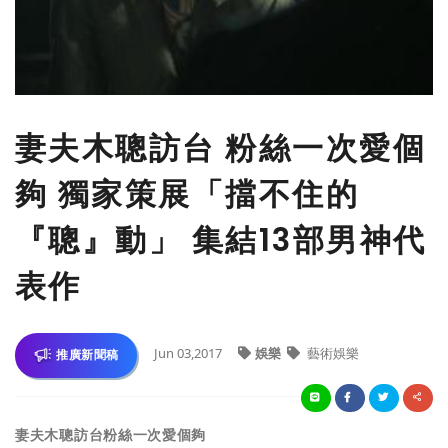
​妻夫木聰訪台 粉絲一次愛個
夠 獨家策展「擋不住的
『聰』動」 集結13部男神代
表作
Jun 03,2017
娛樂
藝術娛樂
推廣新聞稿
妻夫木聰訪台
粉絲一次愛個夠