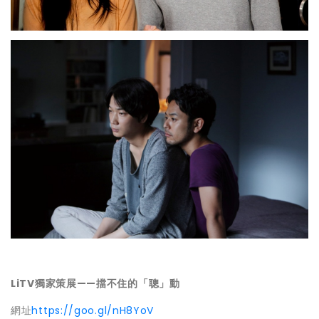
LiTV
獨家策展
——
擋不住的「聰」動
網址
https://goo.gl/nH8YoV