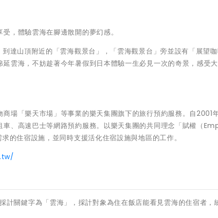
享受，體驗雲海在腳邊散開的夢幻感。
車，到達山頂附近的「雲海觀景台」，「雲海觀景台」旁並設有「展望咖
綿延雲海，不妨趁著今年暑假到日本體驗一生必見一次的奇景，感受
商場「樂天市場」等事業的樂天集團旗下的旅行預約服務。自2001
車、高速巴士等網路預約服務。以樂天集團的共同理念「賦權（Empo
需求的住宿設施，並同時支援活化住宿設施與地區的工作。
.tw/
8日止；採計關鍵字為「雲海」，採計對象為住在飯店能看見雲海的住宿者，