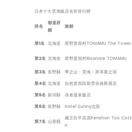
日本十大雲海飯店名所排行榜
都道府
排名
旅館
縣
第
1
名
北海道
星野度假村TOMAMU The Tower
第
2
名
北海道
星野度假村Risonare TOMAMU
第
3
名
長野縣
季之山・雲海・茅草屋之宿
第
4
名
北海道
自然度假區新雪谷維斯酒店
第
5
名
新潟縣
赤倉溫泉飯店
第
6
名
長野縣
Hotel Sunny志賀
藏王坊平高原Penshon Too Cott
第
7
名
山形縣
n