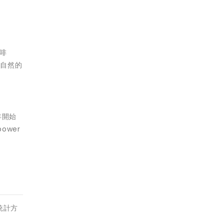
啡
大自然的
年開始
wer
統計方