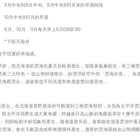
3月中旬到6月中旬、9月中旬到11月末的早晨時段
10月中旬到11月的早晨
6月、10月、11月每天早上5:00到9:00
*下雨天除外
超乎現實的幸福感。
季節，然北海道的雲海在夏天反較易發生，並隨著氣象狀況，有三種
著三大特色 – 從山側斜坡推出，如漂浮於空中的「雲海步道」、為
雲海觀景台」讓遊客從不同高度和角度盡覽壯麗景色，
觀景台，在北海道星野度假村可觀賞到三種雲海類型，分別為太平洋雲
海」因太平洋高壓生成大量海霧，跨越過日高山脈的海霧籠罩在十勝平原
海」則因輻射冷卻現象而產生，隨著溫度升高，遊客能在漫漫雲池中看
型雲海」會在天氣惡劣或即將變壞時產生，濃厚的雲海環繞在山間周