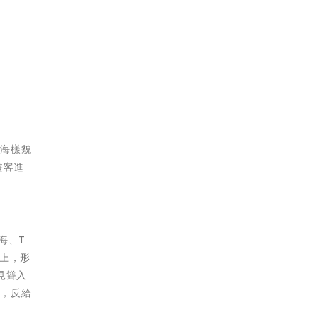
雲海樣貌
遊客進
海、T
上，形
見聳入
圍，反給