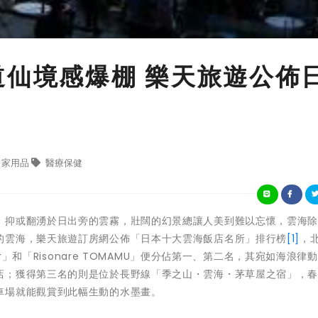
道仙境感爆棚 樂天旅遊公佈
家用品
醫療保健
，抑或翻湧於日出旁的雲霧，壯闊的幻景總讓人美到難以忘懷，雲海
的雲海，樂天旅遊訂房網公佈「日本十大雲海飯店名所」排行榜
[1]
，
er」和「Risonare TOMAMU」便分佔第一、第二名，其宛如海浪律
店；獲得第三名的則是位於長野線「季之山・雲海・茅草屋之宿」，
車場就能觀賞到此幅生動的水墨畫。