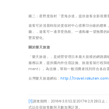
圖二：星野度假村「雲海步道」提供遊客全新視覺
遊客可於清晨時段於度假村中心搭乘13分鐘的纜
廳」，遊客可一邊享受熱飲、一邊鳥瞰一望無際的
豐富變化。
關於樂天旅遊
「樂天旅遊」，是經營管理日本最大規模的網路購物
服務以來，提供國內外住宿設施、旅遊套裝行程與租
ment）」為信條，幫助一般消費者找到符合各自
台灣樂天旅遊網站：
http://travel.rakuten.com
[1]
調查期間：2016年3月1日至2017年2月2
式以住宿旅客數與天數加乘計算。