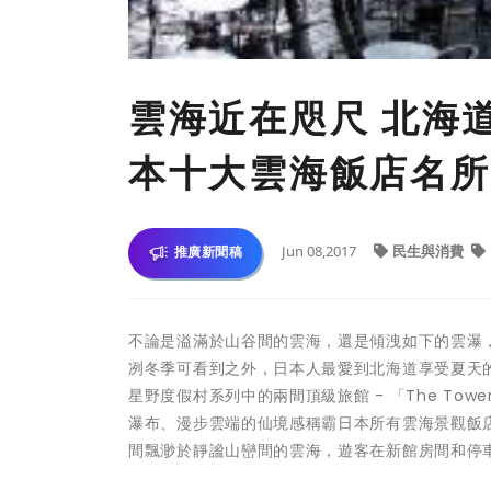
雲海近在咫尺 北海
本十大雲海飯店名所
Jun 08,2017
民生與消費
推廣新聞稿
不論是溢滿於山谷間的雲海，還是傾洩如下的雲瀑
冽冬季可看到之外，日本人最愛到北海道享受夏天
星野度假村系列中的兩間頂級旅館 - 「The Tow
瀑布、漫步雲端的仙境感稱霸日本所有雲海景觀飯
間飄渺於靜謐山巒間的雲海，遊客在新館房間和停