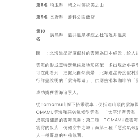
第
8
名
埼玉縣
憩之村傳統美之山
第
9
名
長野縣
蓼科公園飯店
第
10
廣島縣
溫井溫泉和緩之杜宿溫井溫泉
名
圖一：北海道星野度假村的雲海為日本絕景，給人
雲海的形成需特定氣候及地形搭配，多出現於冬春
可在此看到，把握此自然美景，北海道星野度假村憑
行詳盡說明的「雲海導遊」、供應熱湯和咖啡的「
成功擄獲雲海追景人。
從Tomamu山腳下搭乘纜車，便抵達山頂的雲海
OMAMU雲海和惡劣氣候型雲海；「太平洋產雲
成滾滾翻騰的雲海流瀑；第二種「TOMAMU產雲
雲霄的飯店，仿如空中之城；而第三種「惡劣氣候
人一種屏息的神秘氛圍。