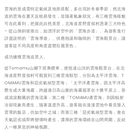
雲海的形成需特定氣候及地形搭配，多出現於冬春季節，然北海
道的雲海在夏天反較易發生，並隨著氣象狀況，有三種雲海樣貌
可在此看到，把握此自然美景，北海道星野度假村憑著三大特色
– 從山側斜坡推出，如漂浮於空中的「雲海步道」、為遊客進行
詳盡說明的「雲海導遊」、供應熱湯和咖啡的「雲海觀景台」讓
遊客從不同高度和角度盡覽壯麗景色，
成功擄獲雲海追景人。
從Tomamu山腳下搭乘纜車，便抵達山頂的雲海觀景台，在北
海道星野度假村可觀賞到三種雲海類型，分別為太平洋雲海、T
OMAMU雲海和惡劣氣候型雲海；「太平洋產雲海」因太平洋高
壓生成大量海霧，跨越過日高山脈的海霧籠罩在十勝平原上，形
成滾滾翻騰的雲海流瀑；第二種「TOMAMU產雲海」則因輻射
冷卻現象而產生，隨著溫度升高，遊客能在漫漫雲池中看見聳入
雲霄的飯店，仿如空中之城；而第三種「惡劣氣候型雲海」會在
天氣惡劣或即將變壞時產生，濃厚的雲海環繞在山間周圍，反給
人一種屏息的神秘氛圍。