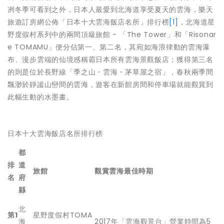
冽冬季可看到之外，日本人最愛到北海道享受夏天的雲海，樂天
旅遊訂房網公佈「日本十大雲海飯店名所」排行榜
[1]
，北海道星
野度假村系列中的兩間頂級旅館 - 「The Tower」和「Risonar
e TOMAMU」便分佔第一、第二名，其宛如海浪律動的雲海瀑
布、漫步雲端的仙境感稱霸日本所有雲海景觀飯店；獲得第三名
的則是位於長野線「季之山・雲海・茅草屋之宿」，春秋兩季間
飄渺於靜謐山巒間的雲海，遊客在新館房間和停車場就能觀賞到
此幅生動的水墨畫。
日本十大雲海飯店名所排行榜
都
排
道
旅館
觀賞雲海最佳時期
名
府
縣
北
第
1
星野度假村TOMA
海
2017年「雲海觀景台」營業時間為5