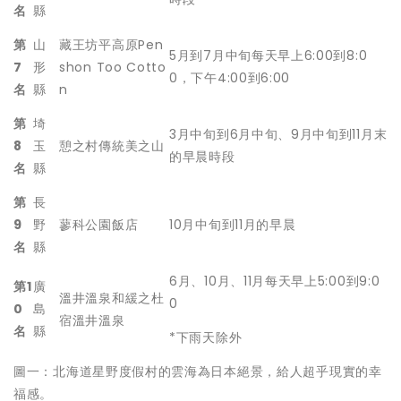
名
縣
第
山
藏王坊平高原Pen
5月到7月中旬每天早上6:00到8:0
7
形
shon Too Cotto
0，下午4:00到6:00
名
縣
n
第
埼
3月中旬到6月中旬、9月中旬到11月末
8
玉
憩之村傳統美之山
的早晨時段
名
縣
第
長
9
野
蓼科公園飯店
10月中旬到11月的早晨
名
縣
6月、10月、11月每天早上5:00到9:0
第
1
廣
溫井溫泉和緩之杜
0
0
島
宿溫井溫泉
名
縣
*下雨天除外
圖一：北海道星野度假村的雲海為日本絕景，給人超乎現實的幸
福感。