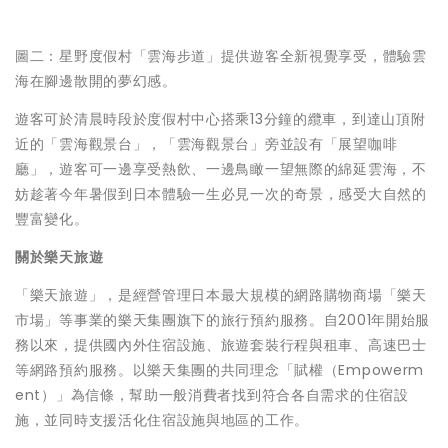
圖二：星野度假村「雲海步道」提供遊客全新視覺享受，體驗雲
海在腳邊散開的夢幻感。
遊客可於清晨時段於度假村中心搭乘13分鐘的纜車，到達山頂附
近的「雲海觀景台」，「雲海觀景台」旁並設有「展望咖啡
廳」，遊客可一邊享受熱飲、一邊鳥瞰一望無際的綿延雲海，不
妨趁著今年暑假到日本體驗一生必見一次的奇景，感受大自然的
豐富變化。
關於樂天旅遊
「樂天旅遊」，是經營管理日本最大規模的網路購物商場「樂天
市場」等事業的樂天集團旗下的旅行預約服務。自2001年開始服
務以來，提供國內外住宿設施、旅遊套裝行程與租車、高速巴士
等網路預約服務。以樂天集團的共同理念「賦權（Empowerm
ent）」為信條，幫助一般消費者找到符合各自需求的住宿設
施，並同時支援活化住宿設施與地區的工作。