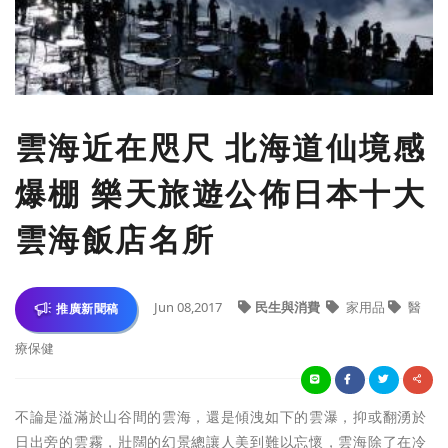
雲海近在咫尺 北海道仙境感
爆棚 樂天旅遊公佈日本十大
雲海飯店名所
Jun 08,2017
民生與消費
家用品
醫
推廣新聞稿
療保健
不論是溢滿於山谷間的雲海，還是傾洩如下的雲瀑，抑或翻湧於
日出旁的雲霧，壯闊的幻景總讓人美到難以忘懷，雲海除了在冷