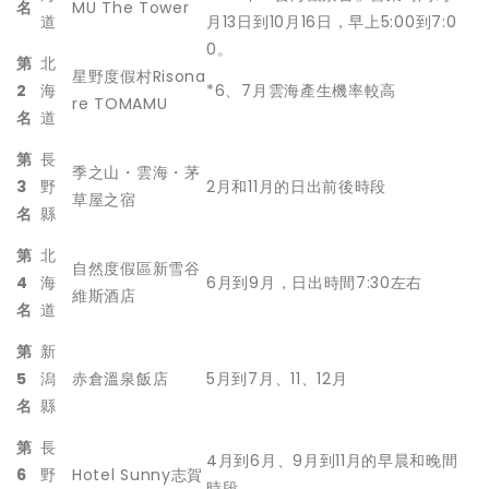
名
MU The Tower
道
月13日到10月16日，早上5:00到7:0
0。
第
北
星野度假村Risona
2
海
*6、7月雲海產生機率較高
re TOMAMU
名
道
第
長
季之山・雲海・茅
3
野
2月和11月的日出前後時段
草屋之宿
名
縣
第
北
自然度假區新雪谷
4
海
6月到9月，日出時間7:30左右
維斯酒店
名
道
第
新
5
潟
赤倉溫泉飯店
5月到7月、11、12月
名
縣
第
長
4月到6月、9月到11月的早晨和晚間
6
野
Hotel Sunny志賀
時段