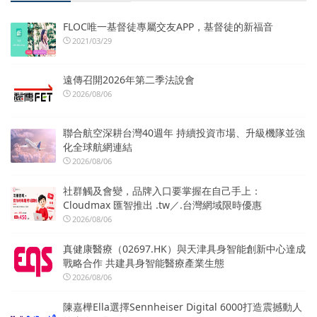
FLOC唯一基督徒專屬交友APP，基督徒的新福音
2021/03/29
遠傳召開2026年第二季法說會
2026/08/06
聯合航空深耕台灣40週年 持續投資市場、升級機隊並強
化全球航網連結
2026/08/06
社群觸及會變，品牌入口要掌握在自己手上：
Cloudmax 匯智推出 .tw／.台灣網域限時優惠
2026/08/06
真健康醫療（02697.HK）與天津具身智能創新中心達成
戰略合作 共建具身智能醫療產業生態
2026/08/06
陳嘉樺Ella選擇Sennheiser Digital 6000打造震撼動人