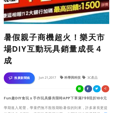
暑假親子商機超火！樂天市
場DIY互動玩具銷量成長４
成
Jun 21,2017
科學與科技
3C產品
推廣新聞稿
Fun
趣DIY食玩 x
手作玩具爆夯限時APP下單滿799現折100元
學期進入尾聲，學童們無不殷殷期盼暑假的到來，許多家長更提