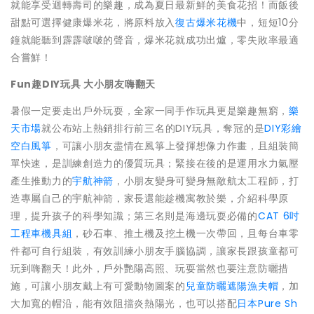
就能享受迴轉壽司的樂趣，成為夏日最新鮮的美食花招！而飯後
甜點可選擇健康爆米花，將原料放入
復古爆米花機
中，短短10分
鐘就能聽到霹霹啵啵的聲音，爆米花就成功出爐，零失敗率最適
合嘗鮮！
Fun
趣DIY玩具 大小朋友嗨翻天
暑假一定要走出戶外玩耍，全家一同手作玩具更是樂趣無窮，
樂
天市場
就公布站上熱銷排行前三名的DIY玩具，奪冠的是
DIY彩繪
空白風箏
，可讓小朋友盡情在風箏上發揮想像力作畫，且組裝簡
單快速，是訓練創造力的優質玩具；緊接在後的是運用水力氣壓
產生推動力的
宇航神箭
，小朋友變身可變身無敵航太工程師，打
造專屬自己的宇航神箭，家長還能趁機寓教於樂，介紹科學原
理，提升孩子的科學知識；第三名則是海邊玩耍必備的
CAT 6吋
工程車機具組
，砂石車、推土機及挖土機一次帶回，且每台車零
件都可自行組裝，有效訓練小朋友手腦協調，讓家長跟孩童都可
玩到嗨翻天！此外，戶外艷陽高照、玩耍當然也要注意防曬措
施，可讓小朋友戴上有可愛動物圖案的
兒童防曬遮陽漁夫帽
，加
大加寬的帽沿，能有效阻擋炎熱陽光，也可以搭配
日本Pure Sh