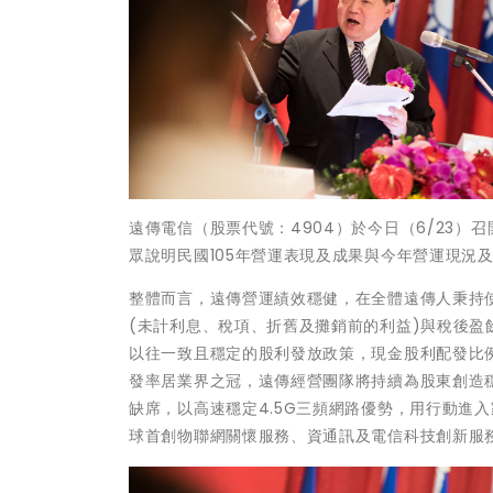
遠傳電信（股票代號：4904）於今日（6/23）
眾說明民國105年營運表現及成果與今年營運現況
整體而言，遠傳營運績效穩健，在全體遠傳人秉持使命
(未計利息、稅項、折舊及攤銷前的利益)與稅後盈餘分
以往一致且穩定的股利發放政策，現金股利配發比例
發率居業界之冠，遠傳經營團隊將持續為股東創造
缺席，以高速穩定4.5G三頻網路優勢，用行動進
球首創物聯網關懷服務、資通訊及電信科技創新服