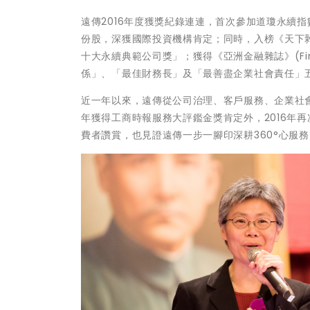
遠傳2016年度獲獎紀錄連連，首次參加道瓊永續指數評選
份股，深獲國際投資機構肯定；同時，入榜《天下
十大永續典範公司獎」；獲得《亞洲金融雜誌》(Fin
係」、「最佳財務長」及「最善盡企業社會責任」
近一年以來，遠傳從公司治理、客戶服務、企業社
年獲得工商時報服務大評鑑金獎肯定外，2016年
費者讚賞，也見證遠傳一步一腳印深耕360°心服