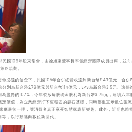
召開民國106年股東常會，由徐旭東董事長率領經營團隊成員出席，並
及策略規劃。
必達的信念下，民國105年合併總營收達到新台幣943億元，合併EB
別為新台幣278億元與新台幣114億元，EPS為新台幣3.5元。遠傳
為盈餘的107%，今年發放每股現金股利為新台幣3.75元，連續六年
穩定價值，為企業經營打下更穩固的磐石基礎，同時鄭重宣示數位匯
入家庭最後一哩，讓消費者真正享受智慧家庭新樂趣。此外，近期也將
務等，以行動邁向數位新世代。