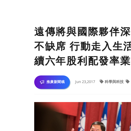
遠傳將與國際夥伴深
不缺席 行動走入生
續六年股利配發率業
Jun 23,2017
科學與科技
推廣新聞稿