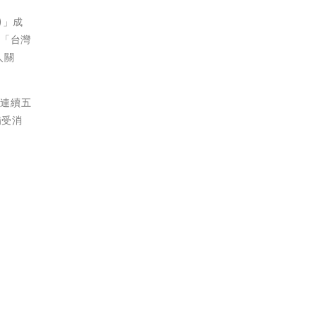
)」成
譽「台灣
人關
已連續五
備受消