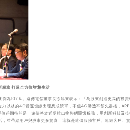
新服務 打造全方位智慧生活
發比例為107％。遠傳電信董事長徐旭東表示：「為股東創造更高的投資
力以赴的4G營運也繳出理想成績單，不但4G滲透率領先群雄，ARP
。更值得期待的是，遠傳將於近期推出物聯網關懷服務，用創新科技及技
生活，並帶給用戶與股東更多驚喜，這就是遠傳服務客戶、連結客戶、