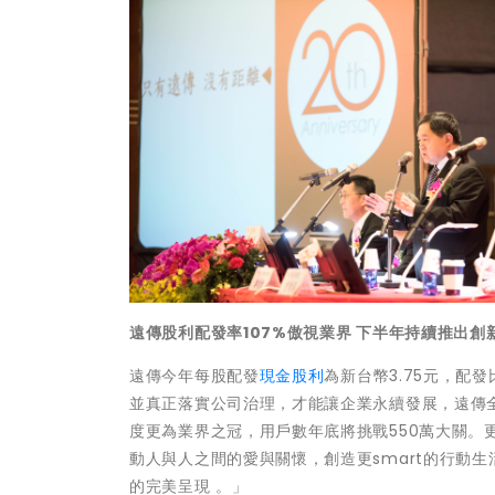
遠傳股利配發率107%傲視業界 下半年持續推出創
遠傳今年每股配發
現金股利
為新台幣3.75元，配
並真正落實公司治理，才能讓企業永續發展，遠傳全
度更為業界之冠，用戶數年底將挑戰550萬大關
動人與人之間的愛與關懷，創造更smart的行動
的完美呈現 。」