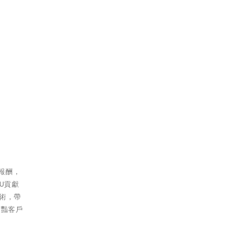
報酬，
U貢獻
術，帶
驚豔客戶