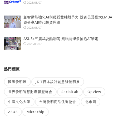
2026/08/07
創智動能強化AI與經營雙軸競爭力 投資長受臺大EMBA
邀分享AI時代投資思維
2026/08/07
ASUSx三麗鷗耍酷聯萌 潮玩開學祭搶抱AI筆電！
2026/08/07
熱門標籤
國際發明展
JDIE日本設計創意暨發明展
世界發明智慧財產聯盟總會
SocialLab
OpView
中國文化大學
台灣發明商品促進協會
北市圖
ASUS
Microchip