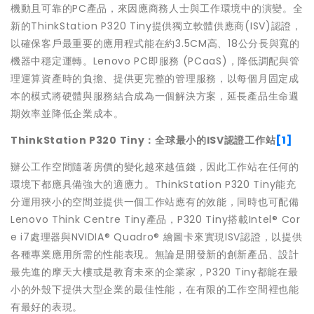
機動且可靠的PC產品，來因應商務人士與工作環境中的演變。全
新的ThinkStation P320 Tiny提供獨立軟體供應商(ISV)認證，
以確保客戶最重要的應用程式能在約3.5CM高、18公分長與寬的
機器中穩定運轉。Lenovo PC即服務 (PCaaS)，降低調配與管
理運算資產時的負擔、提供更完整的管理服務，以每個月固定成
本的模式將硬體與服務結合成為一個解決方案，延長產品生命週
期效率並降低企業成本。
ThinkStation P320 Tiny
：全球最小的
ISV
認證工作站
[1]
辦公工作空間隨著房價的變化越來越值錢，因此工作站在任何的
環境下都應具備強大的適應力。ThinkStation P320 Tiny能充
分運用狹小的空間並提供一個工作站應有的效能，同時也可配備
Lenovo Think Centre Tiny產品，P320 Tiny搭載Intel® Cor
e i7處理器與NVIDIA® Quadro® 繪圖卡來實現ISV認證，以提供
各種專業應用所需的性能表現。無論是開發新的創新產品、設計
最先進的摩天大樓或是教育未來的企業家，P320 Tiny都能在最
小的外殼下提供大型企業的最佳性能，在有限的工作空間裡也能
有最好的表現。