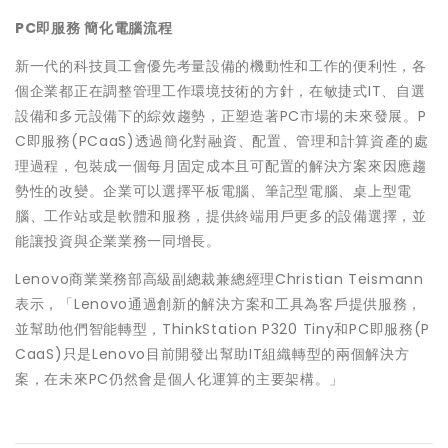
PC
即服務
簡化電腦流程
新一代的科技員工會優先考量設備的機動性和工作的便利性，各
個企業都正在調整管理工作環境技術的方針，在敏捷式IT、自選
設備和多元設備下的綜效趨勢，正塑造著PC市場的未來發展。P
C即服務(PCaaS)透過簡化對融資、配置、管理和計算資產的處
理過程，包裝成一個每月固定成本且可配置的解決方案來因應趨
勢性的改變。企業可以選擇平板電腦、筆記型電腦、桌上型電
腦、工作站或是軟體和服務，提供終端用戶更多的設備選擇，並
能讓投資與企業業務一同增長。
Lenovo商業業務部高級副總裁兼總經理Christian Teismann
表示，「Lenovo通過創新的解決方案和工具為客戶提供服務，
並幫助他們智能轉型，ThinkStation P320 Tiny和PC即服務(P
CaaS)只是Lenovo目前開發出幫助IT組織轉型的兩個解決方
案，在未來PC仍然會是個人化運算的主要架構。」