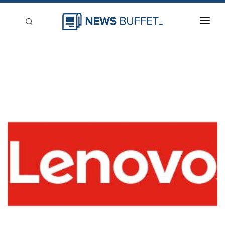
回到首頁
新聞稿分類
登入
刊登