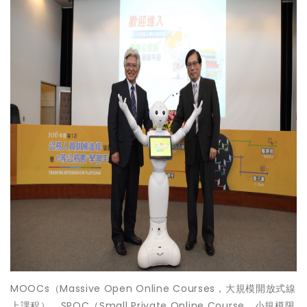
MOOCs（Massive Open Online Courses，大規模開放式線
上課程）、SPOC（Small Private Online Course，小規模限