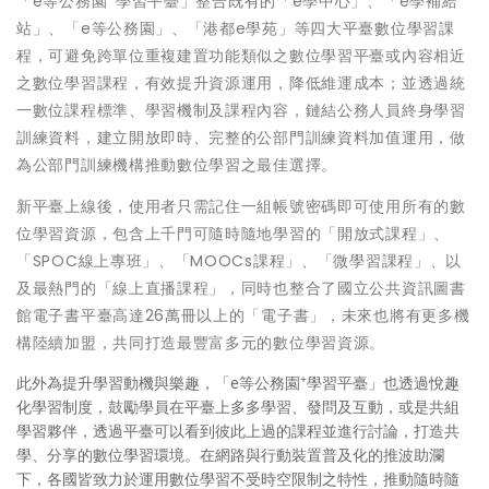
「e等公務園
學習平臺」整合既有的「e學中心」、「e學補給
站」、「e等公務園」、「港都e學苑」等四大平臺數位學習課
程，可避免跨單位重複建置功能類似之數位學習平臺或內容相近
之數位學習課程，有效提升資源運用，降低維運成本；並透過統
一數位課程標準、學習機制及課程內容，鏈結公務人員終身學習
訓練資料，建立開放即時、完整的公部門訓練資料加值運用，做
為公部門訓練機構推動數位學習之最佳選擇。
新平臺上線後，使用者只需記住一組帳號密碼即可使用所有的數
位學習資源，包含上千門可隨時隨地學習的「開放式課程」、
「SPOC線上專班」、「MOOCs課程」、「微學習課程」、以
及最熱門的「線上直播課程」，同時也整合了國立公共資訊圖書
館電子書平臺高達26萬冊以上的「電子書」，未來也將有更多機
構陸續加盟，共同打造最豐富多元的數位學習資源。
+
此外為提升學習動機與樂趣，「e等公務園
學習平臺」也透過悅趣
化學習制度，鼓勵學員在平臺上多多學習、發問及互動，或是共組
學習夥伴，透過平臺可以看到彼此上過的課程並進行討論，打造共
學、分享的數位學習環境。在網路與行動裝置普及化的推波助瀾
下，各國皆致力於運用數位學習不受時空限制之特性，推動隨時隨