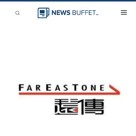
回到首頁
新聞稿分類
登入
刊登