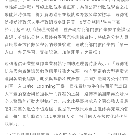
制性線上課程）等線上數位學習正夯，為使公部門數位學習之推
動能與時俱進，提升資源運用並接軌國際數位學習標準，遠傳電
+
信接受行政院人事行政總處委託建置「e等公務園
學習平臺」，
於7月起至9月底辦理試營運，整合現有公部門數位學習平臺課程
資源，並鏈結公務人員終身學習完整訓練資料，將成為公務人員
及民眾全方位數位學習的最佳管道，達成公部門數位學習「單一
入口、多元學習、完整記錄、加值運用」之目標！
遠傳電信企業暨國際事業群執行副總經理曾詩淵表示：「遠傳電
信為國內資通訊與數位應用服務之先驅，擁有豐富的大型專案管
理與客製化經驗，此次與旭聯科技合作，共同打造國內公部門首
創單一入口的e-Learning平臺，僅花費短短半年時間即完成四
大平臺的整合與超過數千門課程的上架，遠傳專業團隊再次發揮
令人驚豔的行動力與執行力。未來此平臺將成為全國公務人員最
便利完整的數位學習途徑，也提供一般民眾自主進修與充電的管
道，每年預計將達到250萬瀏覽人次，提升國人在數位化時代的
競爭力。」
+