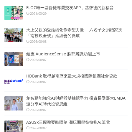
FLOC唯一基督徒專屬交友APP，基督徒的新福音
2021/03/29
天上父親的愛延續化作希望力量！ 六名子女捐贈家扶
「南投映全號」延續善的循環
2026/08/08
鎧應 AudienceSense 臉部辨識功能上市
2026/08/07
HDBank 取得越南歷來最大規模國際銀團社會貸款
2026/08/07
創智動能強化AI與經營雙軸競爭力 投資長受臺大EMBA
邀分享AI時代投資思維
2026/08/07
ASUSx三麗鷗耍酷聯萌 潮玩開學祭搶抱AI筆電！
2026/08/07