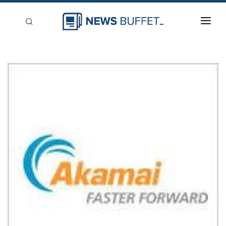
回到首頁
新聞稿分類
登入
刊登