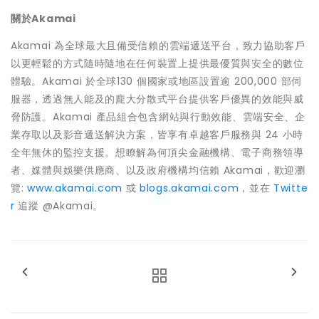
關於
Akamai
Akamai 為全球最大且備受信賴的雲端遞送平台，致力協助客戶
以更輕鬆的方式隨時隨地在任何裝置上提供最優質與安全的數位
體驗。Akamai 於全球130 個國家或地區設置逾 200,000 部伺
服器，透過無人能及的龐大分散式平台提供客戶優異的效能與威
脅防護。Akamai 產品組合包含網站與行動效能、雲端安全、企
業存取以及影音遞送解決方案，皆享有卓越客戶服務與 24 小時
全年無休的監控支援。想瞭解為何頂尖金融機構、電子商務領導
者、媒體與娛樂供應商、以及政府機構均信賴 Akamai，歡迎瀏
覽:
www.akamai.com
或
blogs.akamai.com
，並在
Twitte
r
追蹤 @Akamai。