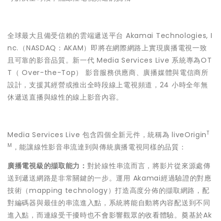
全球最大且備受信賴的雲端遞送平台 Akamai Technologies, I
nc.（NASDAQ：AKAM）即將在網際網路上實現廣播電視一致
且可靠的影音品質。新一代 Media Services Live 系統專為OT
T（ Over-the-Top） 影音服務供應商、廣播媒體與電信商所
設計，支援其經營或推出全時段線上電視頻道，24 小時全年無
休遞送直播與線性的線上影音內容。
T
Media Services Live 包含四個全新元件，統稱為 liveOrigin
M
，能讓線性影音串流達到與傳統廣播電視同樣的品質：
廣播電視級的擷取能力：
對於線性串流而言，將影片從來源處傳
送到遞送網路是非常關鍵的一步。運用 Akamai經過驗證的對應
技術（mapping technology）打造高度分佈的擷取網路，配
對編碼器與最佳的串流進入點，系統將能自動將內容配送到不同
進入點，而連線受干擾時也不會影響觀眾的收看體驗。奠基於Ak