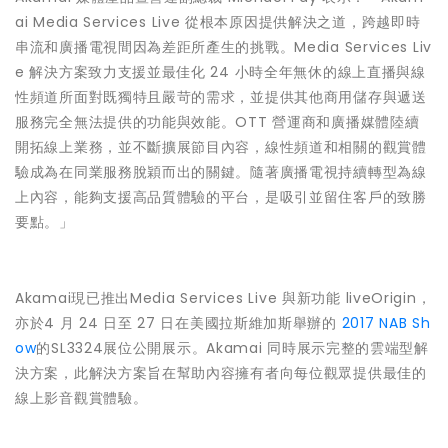
ai Media Services Live 從根本原因提供解決之道，跨越即時
串流和廣播電視間因為差距所產生的挑戰。Media Services Liv
e 解決方案致力支援並最佳化 24 小時全年無休的線上直播與線
性頻道所面對既獨特且嚴苛的需求，並提供其他商用儲存與遞送
服務完全無法提供的功能與效能。OTT 營運商和廣播媒體陸續
開拓線上業務，並不斷擴展節目內容，線性頻道和相關的觀賞體
驗成為在同業服務脫穎而出的關鍵。隨著廣播電視持續轉型為線
上內容，能夠支援高品質體驗的平台，是吸引並留住客戶的致勝
要點。」
Akamai現已推出Media Services Live 與新功能 liveOrigin，
亦於4 月 24 日至 27 日在美國拉斯維加斯舉辦的
2017 NAB Sh
ow
的SL3324展位公開展示。Akamai 同時展示完整的雲端型解
決方案，此解決方案旨在幫助內容擁有者向每位觀眾提供最佳的
線上影音觀賞體驗。