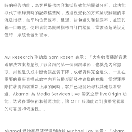
時的報告功能，為客戶提供內容和擷取效能的關鍵分析。此功能
取代了瑣碎費時的記錄檔查閱，透過視覺化的方式呈現關鍵的串
流級指標，如平均位元速率、延遲、封包遺失和錯誤率，並讓其
都一目瞭然。使用者能為關鍵指標自訂門檻值，當數值超過設定
值時，系統會發出警示。
ABI Research 副總裁 Sam Rosen 表示：「大多數廣播影音遞
送解決方案都忽視了影音鏈的第一個關鍵環節，也就是內容擷
取。封包遺失或中斷會讓品質下降，或者資料完全遺失。一旦在
重要的賽事直播或線性內容首播期間發生這樣的危機，當營運團
隊忙著將內容重新上線的同時，客戶已經開始尋找其他觀看管
道。Akamai 為 Media Services Live 帶來全新 liveOrigin 功
能，透過多重技術和營運功能，讓 OTT 服務能達到廣播電視級
的可靠度和備援性。」
Akamai 媒體產品暨營運副總裁 Michael Fay 表示：「Akam