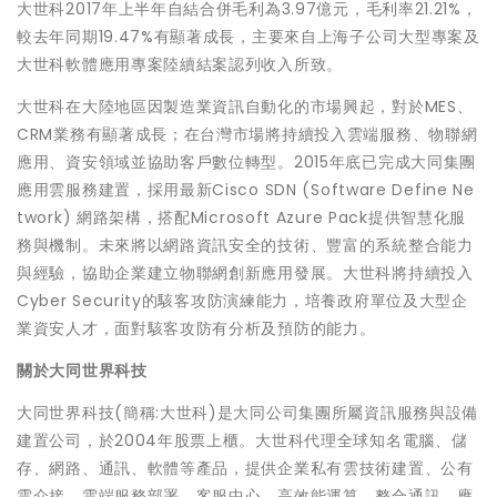
大世科2017年上半年自結合併毛利為3.97億元，毛利率21.21%，
較去年同期19.47%有顯著成長，主要來自上海子公司大型專案及
大世科軟體應用專案陸續結案認列收入所致。
大世科在大陸地區因製造業資訊自動化的市場興起，對於MES、
CRM業務有顯著成長；在台灣市場將持續投入雲端服務、物聯網
應用、資安領域並協助客戶數位轉型。2015年底已完成大同集團
應用雲服務建置，採用最新Cisco SDN (Software Define Ne
twork) 網路架構，搭配Microsoft Azure Pack提供智慧化服
務與機制。未來將以網路資訊安全的技術、豐富的系統整合能力
與經驗，協助企業建立物聯網創新應用發展。大世科將持續投入
Cyber Security的駭客攻防演練能力，培養政府單位及大型企
業資安人才，面對駭客攻防有分析及預防的能力。
關於大同世界科技
大同世界科技(簡稱:大世科)是大同公司集團所屬資訊服務與設備
建置公司，於2004年股票上櫃。大世科代理全球知名電腦、儲
存、網路、通訊、軟體等產品，提供企業私有雲技術建置、公有
雲介接、雲端服務部署、客服中心、高效能運算、整合通訊、應