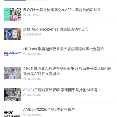
FLOC唯一基督徒專屬交友APP，基督徒的新福音
2021/03/29
鎧應 AudienceSense 臉部辨識功能上市
2026/08/07
HDBank 取得越南歷來最大規模國際銀團社會貸款
2026/08/07
創智動能強化AI與經營雙軸競爭力 投資長受臺大EMBA
邀分享AI時代投資思維
2026/08/07
ASUSx三麗鷗耍酷聯萌 潮玩開學祭搶抱AI筆電！
2026/08/07
AMD公佈2026年第2季財務報告
2026/08/07