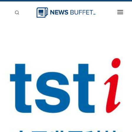
回到首頁
新聞稿分類
登入
刊登