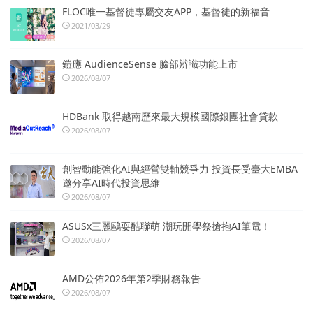
FLOC唯一基督徒專屬交友APP，基督徒的新福音
2021/03/29
鎧應 AudienceSense 臉部辨識功能上市
2026/08/07
HDBank 取得越南歷來最大規模國際銀團社會貸款
2026/08/07
創智動能強化AI與經營雙軸競爭力 投資長受臺大EMBA
邀分享AI時代投資思維
2026/08/07
ASUSx三麗鷗耍酷聯萌 潮玩開學祭搶抱AI筆電！
2026/08/07
AMD公佈2026年第2季財務報告
2026/08/07