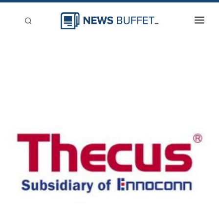
回到首頁
新聞稿分類
登入
刊登