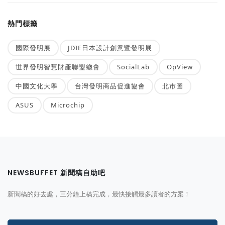
熱門標籤
國際發明展
JDIE日本設計創意暨發明展
世界發明智慧財產聯盟總會
SocialLab
OpView
中國文化大學
台灣發明商品促進協會
北市圖
ASUS
Microchip
NEWSBUFFET 新聞稿自助吧
新聞稿的好去處，三分鐘上稿完成，最快接觸最多讀者的方案！