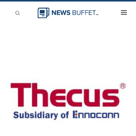
回到首頁
新聞稿分類
登入
刊登