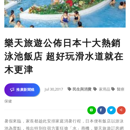
樂天旅遊公佈日本十大熱銷
泳池飯店 超好玩滑水道就在
木更津
Jul 30,2017
民生與消費
家用品
醫療
推廣新聞稿
保健
暑假來臨，家長都趁此安排家庭消暑行程，日本便有飯店以游泳
池為賣點，推出特別住宿方案狂搶「水」商機，樂天旅遊訂房網