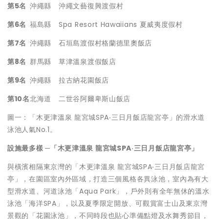
第
5
名
沖繩縣
沖繩文藝復興渡假村
第
6
名
福島縣
Spa Resort Hawaiians 夏威夷度假村
第
7
名
沖繩縣
石垣島渡假村格蘭德里奧飯店
第
8
名
群馬縣
草津溫泉渡假飯店
第
9
名
沖繩縣
拉古納花園飯店
第
10
名
北海道
二世谷阿爾卑斯山飯店
圖一：「木更津溫泉 龍宮城SPA‧三日月飯店龍宮亭」的滑水道
泳池人氣No.1。
設施最多樣
─
「木更津溫泉
龍宮城
SPA
‧
三日月飯店龍宮亭」
與橫濱相隔東京灣的「木更津溫泉 龍宮城SPA‧三日月飯店龍宮
亭」，在園區室內外區域，打造三個風格各異泳池，室內為有大
型滑水道、河道泳池「Aqua Park」，戶外則有全年無休的溫水
泳池「海洋SPA」，以及夏季限定開放、可觀賞富士山及東京灣
景觀的「花園泳池」，不同時段也貼心準備點燈及水舞秀節目，