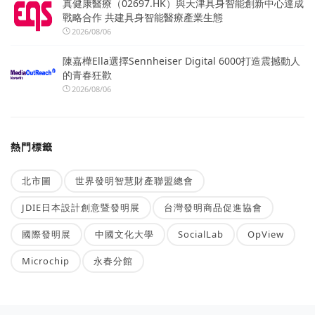
真健康醫療（02697.HK）與天津具身智能創新中心達成
戰略合作 共建具身智能醫療產業生態
2026/08/06
陳嘉樺Ella選擇Sennheiser Digital 6000打造震撼動人
的青春狂歡
2026/08/06
熱門標籤
北市圖
世界發明智慧財產聯盟總會
JDIE日本設計創意暨發明展
台灣發明商品促進協會
國際發明展
中國文化大學
SocialLab
OpView
Microchip
永春分館