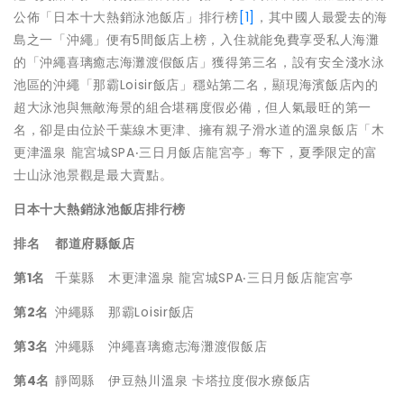
公佈「日本十大熱銷泳池飯店」排行榜
[1]
，其中國人最愛去的海
島之一「沖繩」便有5間飯店上榜，入住就能免費享受私人海灘
的「沖繩喜璃癒志海灘渡假飯店」獲得第三名，設有安全淺水泳
池區的沖繩「那霸Loisir飯店」穩站第二名，顯現海濱飯店內的
超大泳池與無敵海景的組合堪稱度假必備，但人氣最旺的第一
名，卻是由位於千葉線木更津、擁有親子滑水道的溫泉飯店「木
更津溫泉 龍宮城SPA‧三日月飯店龍宮亭」奪下，夏季限定的富
士山泳池景觀是最大賣點。
日本十大熱銷泳池飯店排行榜
排名
都道府縣
飯店
第
1
名
千葉縣
木更津溫泉 龍宮城SPA‧三日月飯店龍宮亭
第
2
名
沖繩縣
那霸Loisir飯店
第
3
名
沖繩縣
沖繩喜璃癒志海灘渡假飯店
第
4
名
靜岡縣
伊豆熱川溫泉 卡塔拉度假水療飯店