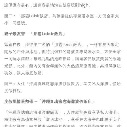
設備應有盡有，讓房客盡情泡在飯店玩到high。
圖二：「那霸Loisir飯店」為孩童提供專屬淺水區，方便全家大
小一同遊玩。
親子最友善
─「
那霸
Loisir
飯店」
緊追在後，獲得第二名的「那霸Loisir飯店」，一樣有夏天限定
開放的戶外游泳池，但特別強打的是孩童專屬淺水區，方便全家
一同玩水嬉戲；每晚九點的池畔點燈，讓遊客們欣賞美麗的泳池
光影，此外，館內另有全年無休的天然溫泉療養池，具海洋療法
功效，讓人徹底放鬆。
圖三：入住「沖繩喜璃癒志海灘渡假飯店」享受私人海灘，體驗
度假行程。
度假風情最熱帶
─
「
沖繩喜璃癒志海灘渡假飯店」
「沖繩喜璃癒志海灘渡假飯店」，入住就能免費享受私人海灘，
海灘旁有為孩童另設「灘邊泳池」，享受在大海旁也能親子安全
共泳的樂趣；館內被滿滿的棕梠樹圍繞，洋溢熱帶雨林風情，眺