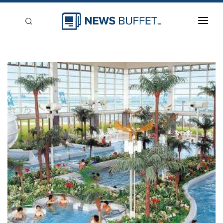
回到首頁
新聞稿分類
登入
刊登