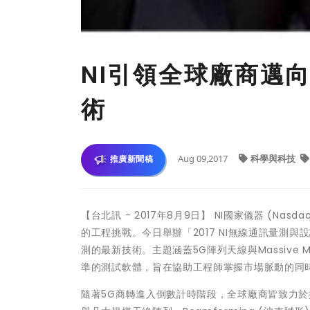
NI引領全球廠商邁
術
Aug 09,2017
科學與科技
推廣新聞稿
【台北訊 - 2017年8月9日】 NI國家儀器 (Nasd
的工程挑戰。今日舉辦「2017 NI無線通訊量測
測的最新技術。主題涵蓋5G陣列天線與Massive M
準的測試軟體，旨在協助工程師掌握市場脈動的同
隨著5G商轉進入倒數計時階段，全球廠商皆致力於