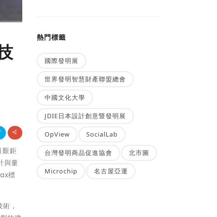
熱門標籤
技
國際發明展
世界發明智慧財產聯盟總會
中國文化大學
JDIE日本設計創意暨發明展
OpView
SocialLab
最艱鉅
台灣發明商品促進協會
北市圖
計與量
Microchip
名古屋亞運
ax標
技術，