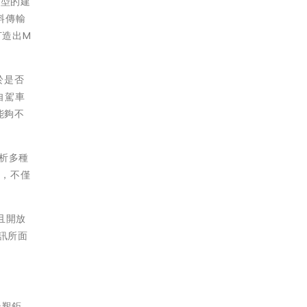
模型的建
料傳輸
打造出M
於是否
自駕車
能夠不
分析多種
式，不僅
性且開放
訊所面
最艱鉅