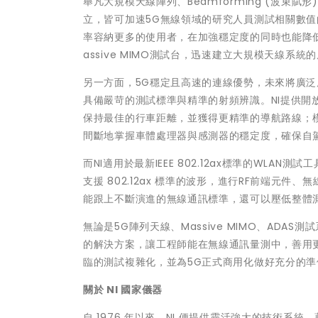
舉凡大規模天線陣列、Beamforming (波束賦形)
立，皆可加速5G無線領域的研究人員測試相關數值的速
率容納更多的使用者，在加強穩定度的同時也能降低
assive MIMO測試台，迅速建立大規模天線系統
另一方面，5G穩定且高速的連線優勢，未來將廣
具備嚴苛的測試標準與精準的射頻辨識。NI提供開
保持最佳的行車距離，並獲得更精準的導航路線；模
間斷地掌握車體處理器與感測器的穩定度，確保自
而NI適用於最新IEEE 802.12ax標準的WLAN
支援 802.12ax 標準的波形，進行RF前端
能跟上不斷演進的無線通訊標準，還可以壓低整體
無論是5G陣列天線、Massive MIMO、ADAS測
的解決方案，讓工程師能在無線通訊量測中，善用更
臨的測試複雜化，並為5G正式商用化做好充分的準
關於
NI
國家儀器
自 1976 年以來，NI 便提供靈活強大的技術