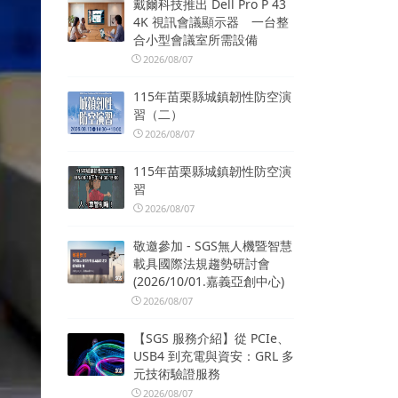
戴爾科技推出 Dell Pro P 43
4K 視訊會議顯示器 一台整
合小型會議室所需設備
2026/08/07
115年苗栗縣城鎮韌性防空演
習（二）
2026/08/07
115年苗栗縣城鎮韌性防空演
習
2026/08/07
敬邀參加 - SGS無人機暨智慧
載具國際法規趨勢研討會
(2026/10/01.嘉義亞創中心)
2026/08/07
【SGS 服務介紹】從 PCIe、
USB4 到充電與資安：GRL 多
元技術驗證服務
2026/08/07