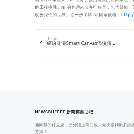
的工程挑戰。NI 的客戶來自各行各業，包含醫療、
改善我們的世界。進一步了解 NI 國家儀器：
http:
上一篇
繽紛花漾Smart Canvas浪漫傳...
NEWSBUFFET 新聞稿自助吧
新聞稿的好去處，三分鐘上稿完成，最快接觸最多讀
方案！