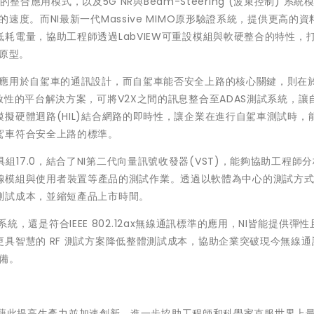
的整合應用模式，以及5G NR與Beam-Steering (波束控制) 系統
度。而NI最新一代Massive MIMO原形驗證系統，提供更高的資
耗電量，協助工程師透過LabVIEW可重設模組與軟硬整合的特性，
的原型。
泛應用於自駕車的通訊設計，而自駕車能否安全上路的核心關鍵，則在
放性的平台解決方案，可將V2X之間的訊息整合至ADAS測試系統，讓
擬硬體迴路(HIL)結合網路的即時性，讓企業在進行自駕車測試時，
駕車符合安全上路的標準。
測試工具組17.0，結合了NI第二代向量訊號收發器(VST)，能夠協助工程師
元件、無線模組與使用者裝置等產品的測試作業。透過以軟體為中心的測試方
測試成本，並縮短產品上市時間。
試系統，還是符合IEEE 802.12ax無線通訊標準的應用，NI皆能提供彈
具智慧的 RF 測試方案降低整體測試成本，協助企業突破現今無線通
備。
系統，藉此提高生產力並加速創新，進一步協助工程師和科學家克服世界上