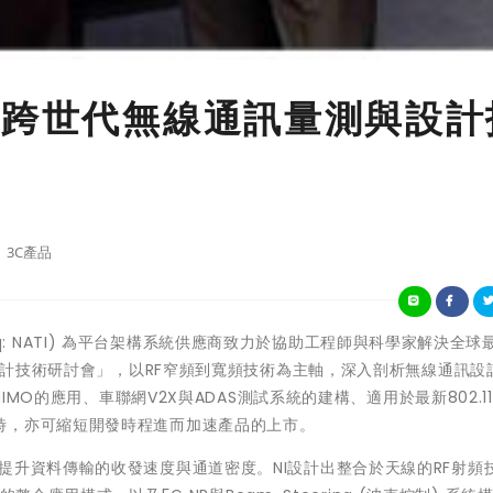
向跨世代無線通訊量測與設計
3C產品
aq: NATI) 為平台架構系統供應商
致力於協助工程師與科學家解決全球
與設計技術研討會」，以RF窄頻到寬頻技術為主軸，深入剖析無線通訊設
IMO的應用、車聯網V2X與ADAS測試系統的建構、適用於最新802.11
時，亦可縮短開發時程進而加速產品的上市。
提升資料傳輸的收發速度與通道密度。NI設計出整合於天線的RF射頻