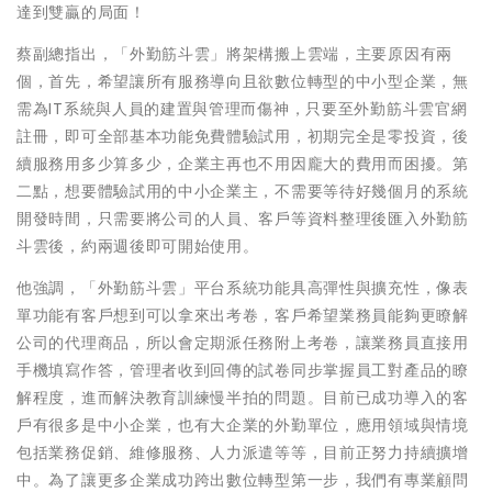
達到雙贏的局面！
蔡副總指出，「外勤筋斗雲」將架構搬上雲端，主要原因有兩
個，首先，希望讓所有服務導向且欲數位轉型的中小型企業，無
需為IT系統與人員的建置與管理而傷神，只要至外勤筋斗雲官網
註冊，即可全部基本功能免費體驗試用，初期完全是零投資，後
續服務用多少算多少，企業主再也不用因龐大的費用而困擾。第
二點，想要體驗試用的中小企業主，不需要等待好幾個月的系統
開發時間，只需要將公司的人員、客戶等資料整理後匯入外勤筋
斗雲後，約兩週後即可開始使用。
他強調，「外勤筋斗雲」平台系統功能具高彈性與擴充性，像表
單功能有客戶想到可以拿來出考卷，客戶希望業務員能夠更瞭解
公司的代理商品，所以會定期派任務附上考卷，讓業務員直接用
手機填寫作答，管理者收到回傳的試卷同步掌握員工對產品的瞭
解程度，進而解決教育訓練慢半拍的問題。目前已成功導入的客
戶有很多是中小企業，也有大企業的外勤單位，應用領域與情境
包括業務促銷、維修服務、人力派遣等等，目前正努力持續擴增
中。為了讓更多企業成功跨出數位轉型第一步，我們有專業顧問