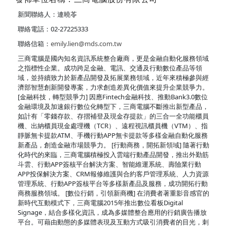
新聞聯絡人：連曉苓
聯絡電話：02-27225333
聯絡信箱：
emily.lien@mds.com.tw
三商電腦是國內知名資訊系統整合廠商，更是金融自動化服務領域
之指標性企業。成功跨足金融、電訊、交通及行動數位產品等領
域，並持續致力於新產品開發及拓展業務領域，近年來積極參與經
濟部智慧創新開發專案，力求創造差異化價值來提升企業競爭力。
[金融科技，轉型競爭力] 因應Fintech金融科技、推動Bank3.0數位
金融環境及加速銀行數位化轉型下，三商電腦不斷推出新型產品，
如計有「零錢存款、存摺補登及現金存提款」的三合一全功能櫃員
機、出納櫃員現金處理機（TCR）、遠程視訊櫃員機（VTM）、指
靜脈無卡提款ATM、手機行動APP無卡提款等多樣金融自動化服務
新產品，創造金融市場競爭力。 [行動商務，開拓新領域] 隨著行動
化時代的來臨，三商電腦積極投入雲端行動產品開發，推出外勤筋
斗雲、行動APP簽核平台解決方案、智能維運系統、壽險業行動
APP投保解決方案、CRM報修維護與合約客戶管理系統、人力資源
管理系統、行動APP簽核平台等多樣新產品及服務，成功開拓行動
商務服務領域。 [數位行銷，引領新商機] 在消費者著重影音感官的
新時代互動模式下，三商電腦2015年推出數位看板Digital
Signage，結合多樣化資訊，成為多媒體整合應用的行銷廣告播放
平台。可藉由動態的多媒體表現及互動方式吸引消費者的目光，刺