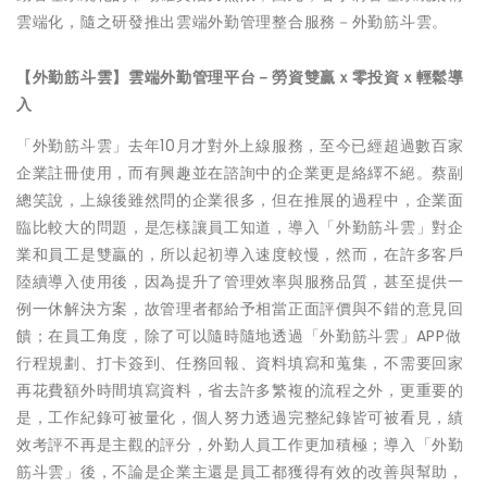
雲端化，隨之研發推出雲端外勤管理整合服務－外勤筋斗雲。
【外勤筋斗雲】雲端外勤管理平台－勞資雙贏ｘ零投資ｘ輕鬆導
入
「外勤筋斗雲」去年10月才對外上線服務，至今已經超過數百家
企業註冊使用，而有興趣並在諮詢中的企業更是絡繹不絕。蔡副
總笑說，上線後雖然問的企業很多，但在推展的過程中，企業面
臨比較大的問題，是怎樣讓員工知道，導入「外勤筋斗雲」對企
業和員工是雙贏的，所以起初導入速度較慢，然而，在許多客戶
陸續導入使用後，因為提升了管理效率與服務品質，甚至提供一
例一休解決方案，故管理者都給予相當正面評價與不錯的意見回
饋；在員工角度，除了可以隨時隨地透過「外勤筋斗雲」APP做
行程規劃、打卡簽到、任務回報、資料填寫和蒐集，不需要回家
再花費額外時間填寫資料，省去許多繁複的流程之外，更重要的
是，工作紀錄可被量化，個人努力透過完整紀錄皆可被看見，績
效考評不再是主觀的評分，外勤人員工作更加積極；導入「外勤
筋斗雲」後，不論是企業主還是員工都獲得有效的改善與幫助，