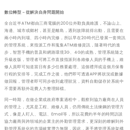
數位轉型－從解決自身問題開始
全台近半ATM都由三商電腦的200位外勤負責維護，不論山上、
海邊、城市或鄉村，甚至是離島，遇到故障就得出動，且需要在
兩小時內到場、四小時內完修，所以早在2G時代已發展一套簡訊
的管理系統，來指派工作和蒐集ATM維修資訊，隨著時代的進
步，智慧手機的普及和網路環境3G、4G的成熟，管理系統隨之
升級改版，管理者可將工作直接指派到各維修人員的手機上，維
修人員即可知道當日有多少任務要處理、這個禮拜或這個月保養
行程的安排等，完成工作之後，他們即可透過APP將狀況或數據
做回報，管理者即可同步收到處理狀況，資料自動儲存於系統中
不需要再額外花費人力整理歸檔。
同一時期，在做企業或政府專案過程中，觀察到協力廠商在人員
的管理上，尤其是工程、維修人員，仍用傳統土法煉鋼的管理方
式，像是人盯人、電話、Email等，所以花費約半年的時間訪談
協力廠商與跨領域的企業主的外勤管理需求，更深刻的瞭解到外
勤管理系統化的市場確實潛力無限，因此，著手將管理系統架構