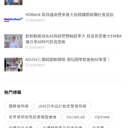
HDBank 取得越南歷來最大規模國際銀團社會貸款
2026/08/07
創智動能強化AI與經營雙軸競爭力 投資長受臺大EMBA
邀分享AI時代投資思維
2026/08/07
ASUSx三麗鷗耍酷聯萌 潮玩開學祭搶抱AI筆電！
2026/08/07
熱門標籤
國際發明展
JDIE日本設計創意暨發明展
世界發明智慧財產聯盟總會
SocialLab
OpView
中國文化大學
台灣發明商品促進協會
北市圖