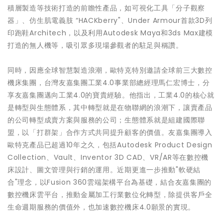
積層製造等技術打造的前瞻性產品，如可視化工具「分子觀察
器」、仿生肌電義肢 “HACKberry"、Under Armour首款3D列
印跑鞋Architech，以及利用Autodesk Maya和3ds Max建模
打造的無人機等，吸引眾多現場參觀者的駐足與稱讚。
同時，因應全球智慧製造浪潮，歐特克特別邀請全球前三大數控
機床集團，台灣友嘉集團工業4.0事業部總經理馬仁宏博士，分
享友嘉集團邁向工業4.0的寶貴經驗。他指出，工業4.0的核心就
是轉型與生態體系，其中轉型就是在物聯網的浪潮下，讓賣產品
的公司轉型成賣方案與服務的公司；生態體系就是組建國際聯
盟，以「打群架」合作方式共同提升顧客的價值。友嘉集團導入
歐特克產品已超過10年之久，包括Autodesk Product Design
Collection、Vault、Inventor 3D CAD、VR/AR等在數控機
床設計、圖文管理與行銷的運用。近期更進一步推動"軟硬結
合"理念，以Fusion 360雲端架構平台為基礎，結合友嘉集團的
數控機床雲平台，推動金屬加工行業數位化轉型，除提供客戶全
生命週期服務的價值外，也加速數控機床4.0願景的實現。