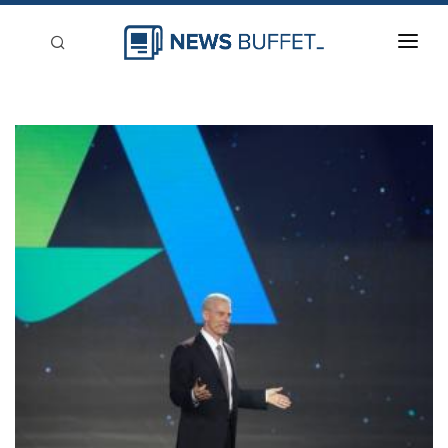
回到首頁
新聞稿分類
登入
刊登