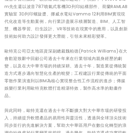
m先生還以波音787噴氣式客機3D列印結構部件、荷蘭RAMLAB
實驗室 3D列印螺旋槳、挪威水電站Vamma 12利用BIM實現現
代化改造等生動案例，向行業詳盡展示積層製造、BIM、人工智
慧、機器學習、衍生設計、VR等技術在現實中的應用，以及創新
技術如何助力設計發揮更大潛能，引領未來精彩變革。
歐特克公司亞太地區資深副總裁魏柏德(Patrick Williams)在大
會歡迎致辭中回顧公司過去十年來在行業領域內親身經歷的劇
變，以及在大中華市場的持續深耕。過去十年，製造業從傳統製
造方式逐步邁向智慧化生產的蛻變；工程建設行業從傳統的平面
零散作業演進到以BIM為核心實現整合性工作流程的進步；傳媒
娛樂行業利用歐特克軟體打造精湛特效，製作高水準的動畫作
品。
與此同時，歐特克還在過去十年不斷擴大對大中華市場的研發投
入，持續提升軟體產品的易用性與靈活性，透過與全球頂尖技術
同步並行的先進解決方案，幫助大中華區用戶在數位化轉型的浪
潮中始終處於行業變革的前端。過去幾年，歐特克還成功實現軟