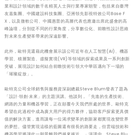
業和設計領域的數千名精英人士與行業專家朝聖，包括來自臺灣
友嘉集團、中國建設科技集團、亞洲領先影視特效公司Base F
X，以及微軟公司、中國惠普的高層代表也應邀出席此盛會的高
峰論壇，分別從不同的行業角度，分享數位化、前瞻性設計思維
對未來生產變革帶來的深遠影響。
此外，歐特克還藉此機會展示該公司近年在人工智慧(AI)、機器
學習、積層製造、虛擬實境(VR)等領域的探索成果及一系列創新
突破，展現設計如何結合前瞻技術引領大中華區邁向下一場的
「璀璨綻放」。
歐特克公司全球銷售與服務資深副總裁Steve Blum發表了題為
「設計·領創·未來」的主題演講。他談到，「先進的生產技術、
網路的力量和機器學習，正在顛覆今天我們所處的世界。歐特克
希望在此過程中成為廣大用戶的得力夥伴，協助客戶探索更具價
值的解決方案，進而讓每一位渴求變革的創新家都實現改變世界
的夢想。儘管實現這樣的藍圖還有很長的路要走，但雲端技術和
機器學習將讓此一願景離我們越來越近。」演講中，Steve Blu