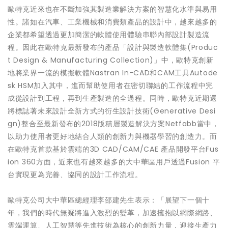
歐特克近來也在不斷加強其製造業解決方案的智慧化水準與易用
性。諸如在汽車、工業機械和消費類產品的設計中，越來越多的
企業都希望透過更加簡潔的軟體使用體驗串聯內部設計製造流
程。因此在歐特克最新發布的產品「設計與製造軟體集(Produc
t Design & Manufacturing Collection)」中，歐特克創新
地將業界一流的模擬軟體Nastran In-CAD和CAM工具Autode
sk HSM加入其中，進而幫助使用者在密切聯結的工作流程中完
成從設計到工程，再到生產製造的全過程。同時，歐特克近期還
將標誌著未來設計全新方式的衍生設計技術(Generative Desi
gn)整合至最新發布的2018版積層製造解決方案Netfabb當中，
以助力使用者更好地結合人類的創新力與機器學習的創造力。而
在歐特克首款基於雲端的3D CAD/CAM/CAE 產品開發平台Fus
ion 360方面，近來也有越來越多的大中華區用戶透過Fusion 平
台實現更為完善、協同的設計工作流程。
歐特克公司大中華區總經理李邵建先生表示：「展望下一個十
年，我們的時代無疑將進入激烈的變革，加速擁抱以網際網路、
雲端運算、人工智慧等先進技術為核心的創新力量，迎接生產力