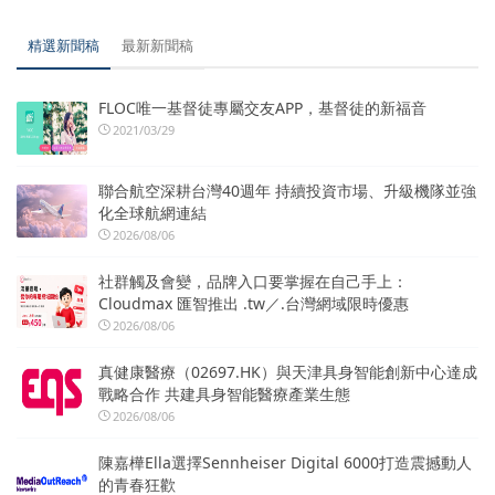
精選新聞稿
最新新聞稿
FLOC唯一基督徒專屬交友APP，基督徒的新福音
2021/03/29
聯合航空深耕台灣40週年 持續投資市場、升級機隊並強
化全球航網連結
2026/08/06
社群觸及會變，品牌入口要掌握在自己手上：
Cloudmax 匯智推出 .tw／.台灣網域限時優惠
2026/08/06
真健康醫療（02697.HK）與天津具身智能創新中心達成
戰略合作 共建具身智能醫療產業生態
2026/08/06
陳嘉樺Ella選擇Sennheiser Digital 6000打造震撼動人
的青春狂歡