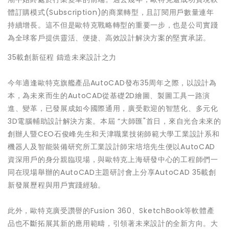
體訂購模式(Subscription)的商業轉型，且訂閱用戶數量連年
持續增長。這不但是歐特克戰略轉型的重要一步，也是公司實踐
為全球客戶提供靈活、便捷、高效設計解決方案的堅實承諾。
35載創新征程 鑄造未來設計之力
今年適逢歐特克旗艦產品AutoCAD發布35周年之際，以設計為
本，為未來而生的AutoCAD從基礎2D繪圖、製圖工具一路演
進、變革，已發展成如今國際通用，廣受歡迎的智慧化、多元化
3D電腦輔助設計解決方案。本屆 “大師匯"首日，來自光合未來的
創辦人暨CEO石俊峰先生和天津職業技術師範大學工業設計系和
機器人及智能裝備研究所工業設計師宋培培先生便以AutoCAD
資深用戶的身分親臨現場，與歐特克上海研發中心的工程師們一
同在現場舉辦的AutoCAD主題研討會上分享AutoCAD 35載創
新發展歷程與用戶實踐經驗。
此外，歐特克廣受讚譽的Fusion 360、SketchBook等軟體產
品也不斷拓展其新的應用範疇，引領著未來設計的全新方向。大