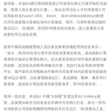
會現場，本屆AU鑽石贊助商惠普公司便宣布將正式攜手歐特克啟
動「惠普人類火星居住計畫」，集結全球頂尖人才利用惠普工作
站和歐特克Fusion 360、 Revit、 SketchBook和Maya軟體
共同完成虛擬火星棲息地內火星建築、城市、汽車和基礎設施的
概念設計、3D建模、彩現和VR實現的全過程，讓人類遷居火星
的夢想早日成為現實。
惠普中國區副總裁暨個人資訊產品事業部總經理周信宏表示：
「如今，商用VR在各行業中扮演愈加重要的角色，成為驅動行業
發展和升級的主要潛在動力。此次惠普憑藉在VR市場的累積沉澱
和前瞻，提供領先的商用VR解決方案，包括打造全周期VR硬體
平台、攜手歐特克等戰略合作夥伴共同進軍VR內容開發和探索商
業VR設計應用，以此重塑建築設計、產品體驗、醫療、教育等行
業發展，協助各行業從業者突破現實邊界，用VR改變未來。」
值得一提的是，本屆AU 中國“大師匯"首度設置AU Gallery展
覽，該展覽由歐特克與眾多合作夥伴共同精心打造，展示一系列
全球創新公司與創客團體利用歐特克衍生設計、3D視覺化工具、