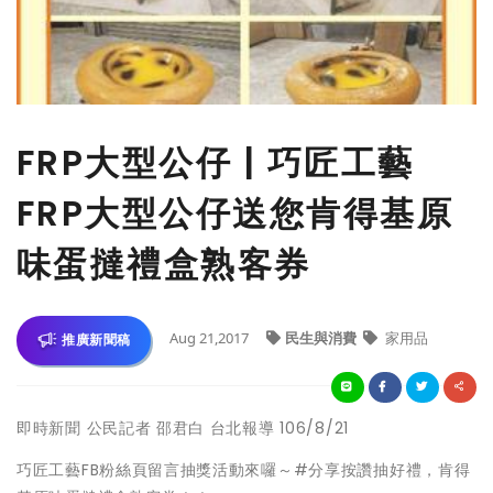
FRP大型公仔 | 巧匠工藝
FRP大型公仔送您肯得基原
味蛋撻禮盒熟客券
Aug 21,2017
民生與消費
家用品
推廣新聞稿
即時新聞 公民記者 邵君白 台北報導 106/8/21
巧匠工藝FB粉絲頁留言抽獎活動來囉～#分享按讚抽好禮，肯得