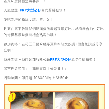
基原味蛋撻禮盒熟客券！！
人氣票選-
FRP大型公仔
葡式蛋撻登場！
愛吃蛋塔的粉絲，請、答、又！
只要在底下告訴我們那顆蛋撻看起來最好吃，就有機會抽中好吃
的肯得基原味蛋撻禮盒熟客券哦！
參加資格：在巧匠工藝粉絲專頁和本貼文按讚+留言按讚並分享
註明：
我愛蛋撻～我想參加巧匠公藝
FRP大型公仔
原味蛋撻抽獎！
留言投票範例：「我最喜歡 1 號蛋撻！」
活動時間：即日起~1060831晚上23:59止