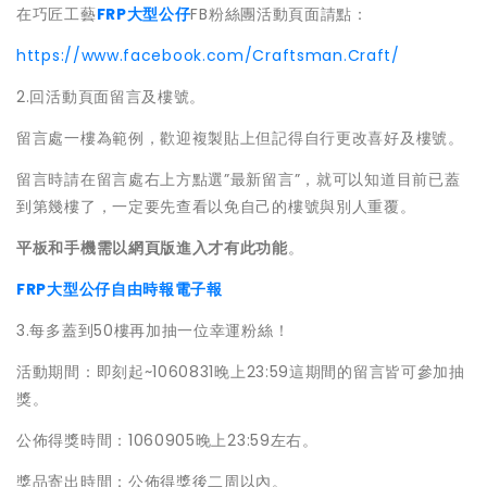
在巧匠工藝
FRP大型公仔
FB粉絲團活動頁面請點：
https://www.facebook.com/Craftsman.Craft/
2.回活動頁面留言及樓號。
留言處一樓為範例，歡迎複製貼上但記得自行更改喜好及樓號。
留言時請在留言處右上方點選”最新留言”，就可以知道目前已蓋
到第幾樓了，一定要先查看以免自己的樓號與別人重覆。
平板和手機需以網頁版進入才有此功能
。
FRP大型公仔
自由時報電子報
3.每多蓋到50樓再加抽一位幸運粉絲！
活動期間：即刻起~1060831晚上23:59這期間的留言皆可參加抽
獎。
公佈得獎時間：1060905晚上23:59左右。
獎品寄出時間：公佈得獎後二周以內。