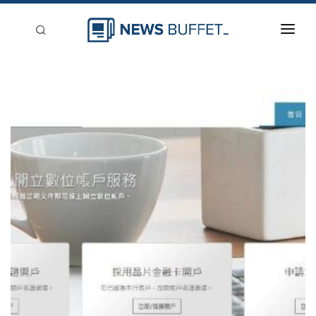
回到首頁
新聞稿分類
登入
刊登