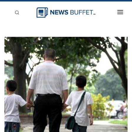
回到首頁
新聞稿分類
登入
刊登