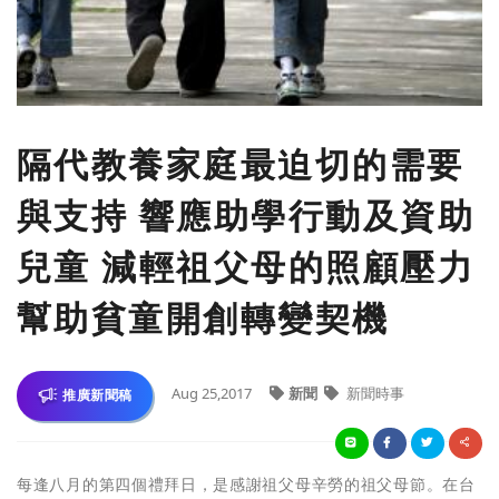
隔代教養家庭最迫切的需要
與支持 響應助學行動及資助
兒童 減輕祖父母的照顧壓力
幫助貧童開創轉變契機
Aug 25,2017
新聞
新聞時事
推廣新聞稿
每逢八月的第四個禮拜日，是感謝祖父母辛勞的祖父母節。在台