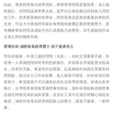
糾紛，導致阿琪無法就學貸款，家裡希望阿琪趕緊就業，全心協
助家計。但阿琪認為學歷太低，提早出社會也難以找到收入理想
的工作。世界展望會的助學金，對阿琪來說是相當重要的幫助與
支持，可以大大降低阿琪家在每學期初繳費註冊的學費壓力，更
有機會幫助阿琪達成提升自己就業能力的夢想，亦不讓她與外祖
父母之間的關係失衡。
營養扶助 減輕家庭經濟壓力 孩子健康長大
而住在板橋，年僅三歲的翔翔（化名），由於父母棄家不顧，外
祖母一人承擔翔翔和哥哥的照顧責任。外祖母在市場販賣水餃為
生，但受到天氣、客源等外在限制，以及兩個年幼孫兒需要長時
間照顧，無法全力工作的影響，收入相當不穩定，但外祖母仍相
當努力，希望讓孫子可以擁有好的生活與學習環境。經過社會局
轉介，台灣世界展望會透過營養扶助金，讓外祖母能夠添購營養
品補充翔翔兄弟的成長需要，並且社工員不定期訪視關心與提供
物資，減輕外祖母在經濟與照顧上的壓力，讓孩子健康、一家和
樂。