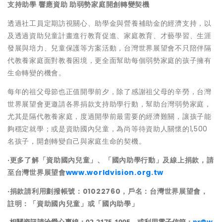
支持助學
響應資助
助弱勢家庭開創轉變契機
透過社工員定期訪視關心、助學金與營養補助金的經濟支持，以
及透過資助兒童計畫進行教育促進、家庭教育、才藝學習、生涯
發展與培力、兒童保護等方案活動，台灣世界展望會不只陪伴隔
代教養家庭面對教養困境，更全面幫助每個弱勢家庭的孩子擁有
生命轉變的機會。
每年的祖父母節也正值開學前夕，除了感謝祖父母的辛勞，台灣
世界展望會更邀請各界捐款支持助學行動，幫助台灣弱勢家庭，
尤其是隔代教養家庭，度過開學前最需要的經濟難關，讓孩子能
夠穩定就學；或是資助國內兒童，為尚等待資助人關懷的1,500
名孩子，開創轉變自己與家庭生命的契機。
‧
更多了解「資助國內兒童」、「國內助學行動」及線上捐款，請
至台灣世界展望會
www.worldvision.org.tw
‧
捐款請利用劃撥帳號：
01022760
，戶名：台灣世界展望會，
註明：「資助國內兒童」或「國內助學」
‧相關資訊請洽愛心專線：02-2175-1995，或利用電子信箱：
pr@w