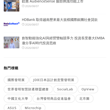
鎧應 AudienceSense 臉部辨識功能上市
2026/08/07
HDBank 取得越南歷來最大規模國際銀團社會貸款
2026/08/07
創智動能強化AI與經營雙軸競爭力 投資長受臺大EMBA
邀分享AI時代投資思維
2026/08/07
熱門標籤
國際發明展
JDIE日本設計創意暨發明展
世界發明智慧財產聯盟總會
SocialLab
OpView
中國文化大學
台灣發明商品促進協會
北市圖
ASUS
Microchip