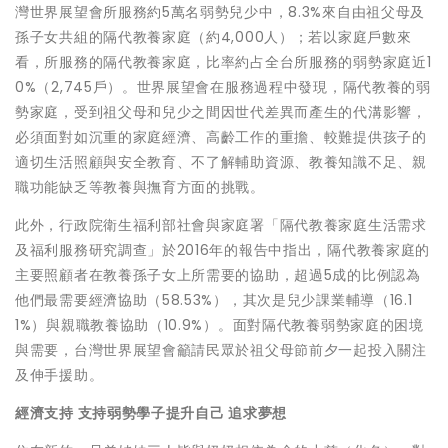
灣世界展望會所服務約5萬名弱勢兒少中，8.3%來自由祖父母及
孫子女共組的隔代教養家庭（約4,000人）；若以家庭戶數來
看，所服務的隔代教養家庭，比率約占全台所服務的弱勢家庭近1
0%（2,745戶）。世界展望會在服務過程中發現，隔代教養的弱
勢家庭，受到祖父母和兒少之間因世代差異而產生的代溝影響，
必須面對如沉重的家庭經濟、高齡工作的重擔、較難提供孩子的
適切生活照顧與安全教育、不了解輔助資源、教養知識不足、親
職功能缺乏等教養與撫育方面的挑戰。
此外，行政院衛生福利部社會與家庭署「隔代教養家庭生活需求
及福利服務研究調查」於2016年的報告中指出，隔代教養家庭的
主要照顧者在教養孫子女上所需要的協助，超過5成的比例認為
他們最需要經濟協助（58.53%），其次是兒少課業輔導（16.1
1%）與親職教養協助（10.9%）。面對隔代教養弱勢家庭的困境
與需要，台灣世界展望會籲請民眾於祖父母節前夕一起投入關注
及伸手援助。
經濟支持 支持弱勢學子提升自己 追求夢想